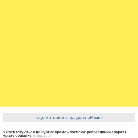
Еще материалы раздела «Росія»
У Росії готуються до бунтів: Кремль посилює репресивний апарат і
урізає соціалку
вчера, 19:27