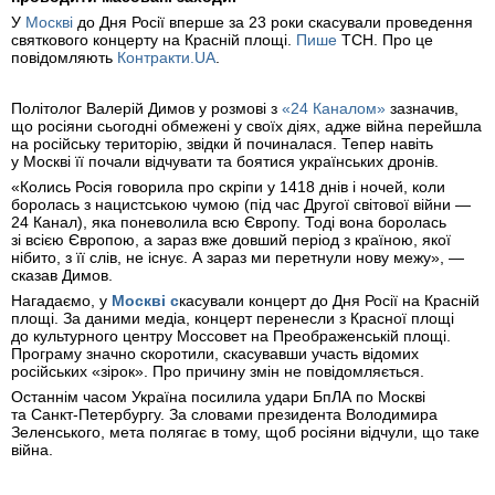
У
Москві
до Дня Росії вперше за 23 роки скасували проведення
святкового концерту на Красній площі.
Пише
ТСН. Про це
повідомляють
Контракти.UA
.
Політолог Валерій Димов у розмові з
«24 Каналом»
зазначив,
що росіяни сьогодні обмежені у своїх діях, адже війна перейшла
на російську територію, звідки й починалася. Тепер навіть
у Москві її почали відчувати та боятися українських дронів.
«Колись Росія говорила про скріпи у 1418 днів і ночей, коли
боролась з нацистською чумою (під час Другої світової війни —
24 Канал), яка поневолила всю Європу. Тоді вона боролась
зі всією Європою, а зараз вже довший період з країною, якої
нібито, з її слів, не існує. А зараз ми перетнули нову межу», —
сказав Димов.
Нагадаємо, у
Москві с
касували концерт до Дня Росії на Красній
площі. За даними медіа, концерт перенесли з Красної площі
до культурного центру Моссовет на Преображенській площі.
Програму значно скоротили, скасувавши участь відомих
російських «зірок». Про причину змін не повідомляється.
Останнім часом Україна посилила удари БпЛА по Москві
та Санкт-Петербургу. За словами президента Володимира
Зеленського, мета полягає в тому, щоб росіяни відчули, що таке
війна.