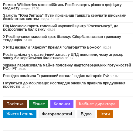
Ремонт Wildberries може обійтись Росії в чверть річного дефіциту
бюджету
вчера, 17:51
Замість "Юри Унітаза" Путін призначив танкіста керувати військами
безпілотних систем
вчера, 13:26
Під Москвою горить головний науковий центр "Роскосмосу", де
розробляють балістику
05.08
У Росії почався масовий крах бізнесу: Сбербанк визнав тривожну
тенденцію
04.08
У РПЦ назвали "ядерку" Кремля "благодаттю Божою"
02.08
Росія залізла у стратегічний запас: у ЦПД пояснили, чому агресор
знову б’є корейською балістикою
31.07
Україна паралізувала майже половину нафтопереробних потужностей
РФ, - FT
30.07
Розвідка помітила "тривожний сигнал" в діях олігархів РФ
27.07
Готуються до мобілізації: Росгвардія оновила правила придушення
протестів
27.07
Політика
Бізнес
Колонки
Кабінет директора
Життя і стиль
Фоторепортажі
Відео
Ітоги