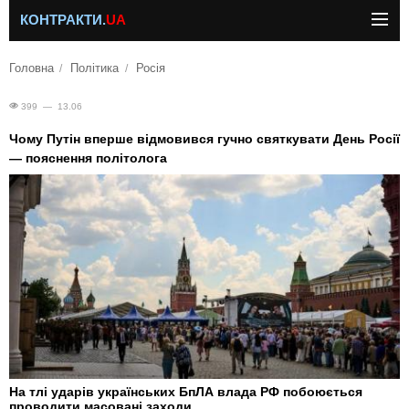
КОНТРАКТИ.
UA
Головна
Політика
Росія
399 — 13.06
Чому Путін вперше відмовився гучно святкувати День Росії
— пояснення політолога
На тлі ударів українських БпЛА влада РФ побоюється
проводити масовані заходи.