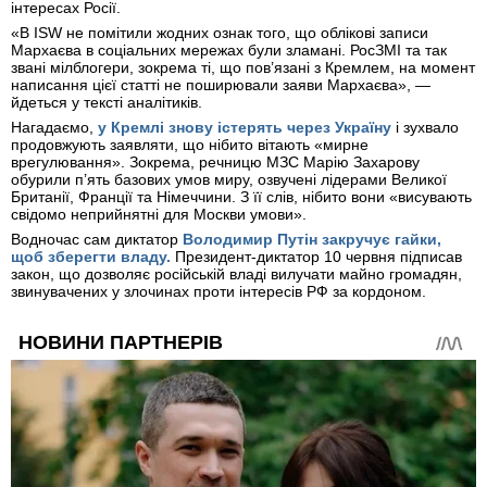
інтересах Росії.
«В ISW не помітили жодних ознак того, що облікові записи
Мархаєва в соціальних мережах були зламані. РосЗМІ та так
звані мілблогери, зокрема ті, що пов’язані з Кремлем, на момент
написання цієї статті не поширювали заяви Мархаєва», —
йдеться у тексті аналітиків.
Нагадаємо,
у
Кремлі знову істерять через Україну
і зухвало
продовжують заявляти, що нібито
вітають «мирне
врегулювання». Зокрема, речницю МЗС Марію Захарову
обурили п’ять базових умов миру, озвучені лідерами Великої
Британії, Франції та Німеччини. З її слів, нібито вони «висувають
свідомо неприйнятні для Москви умови».
Водночас сам диктатор
Володимир
Путін закручує гайки,
щоб зберегти владу.
Президент-диктатор 10 червня підписав
закон, що дозволяє російській владі вилучати майно громадян,
звинувачених у злочинах проти інтересів РФ за кордоном.