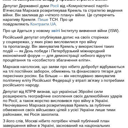
Депутат Державної думи
Росії
від «Комуністичної партії»
В’ячеслав Мархаєв розкритикував Кремль та стратегію ведення
війни. Він закликав до «чіткого плану» війни. Це суперечить
наративу Кремля.
Пише
ТСН. Про це
повідомляють
Контракти.UA
.
Про це йдеться у новому
звіті
Інституту вивчення війни (ISW).
Російський депутат опублікував допис на своїх сторінках
у соцмережах, у яких різко висловилися про війну
та пропаганду. Він звинуватив Кремль у використанні таких
подій — як Дєнь победи і Петербурзький міжнародний
економічний форум — для демонстрації хибного відчуття
процвітання та «особистого збагачення еліти».
Мархаєв наголосив, що заяви про нібито добробут відбуваються
на тлі постійних заборон, обмежень та фінансового тягаря для
пересічних росіян. Ба більше — він несподівано звинуватив
політичну еліту Російської Федерації у втраті зв’язку з потребами
російського народу.
Депутат від КПРФ визнав, що українські Збройні сили
розширюють географічне охоплення своїх далекобійних ударів
по Росії, а також жорстко висловився про війну в Україні.
Неочікуванно Мархаєв розкритикував Кремль за публічне
обмеження своїх військових цілей з усієї України лише тими
районами, які Росія захопила.
З його слів, Москві нібито потрібен чіткий публічний план
завершення війни в Україні, заснований на національних