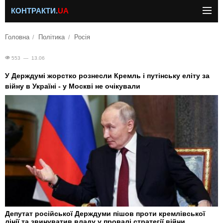
КОНТРАКТИ.
UA
Головна
Політика
Росія
553 — 13.06
У Держдумі жорстко рознесли Кремль і путінську еліту за
війну в Україні - у Москві не очікували
Депутат російської Держдуми пішов проти кремлівської
лінії та звинуватив владу у провалі стратегії війни.