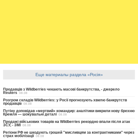
Еще материалы раздела «Росія»
Продавців з Wildberries чекають масові банкрутства, - джерело
Reuters
08.08
Розгром складів Wildberries: у Росії прогнозують хвилю банкрутств
продавців
08.08
Путіну доповідав «мертвий» командир: аналітики викрили нову брехню
Кремля — шокувальні деталі
08.08
Продажі військових товарів на Wildberries рекордно впали після атак
ЗСУ, - ЗМІ
08.08
Регіони РФ не шкодують грошей "мисливцям за контрактниками" через
страх мобілізації
08.08