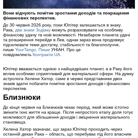
Вони відчують помітне зростання доходів та покращення
фінансових перспектив.
До 30 червня 2026 року, поки Юпітер залишається в знаку
Рака,
два знаки Зодіаку
можуть розраховувати на особливу
фінансову удачу та нові можливості. Незабаром планета удачі
та розширення перейде в Лев, однак зараз вона продовжує
підсилювати теми достатку, стабільності та благополуччя,
пише
YourTango
.
Пише
УНІАН. Про це
повідомляють
Контракти.UA
.
Юпітер вважається однією з найщедріших планет, а в Раку його
вплив особливо сприятливий для матеріальної сфери. На думку
астролога Хелени Хатор, саме в червні представники двох
знаків здатні побачити помітне зростання доходів і фінансових
перспектив.
Близнюки
До кінця червня на Близнюків чекає період, який може істотно
змінити їхнє життя на краще. Після непростого етапу доля готує
можливості для збільшення доходів і зміцнення матеріального
становища.
Хелена Хатор зазначає, що зараз Юпітер проходить через
останній декан Рака – область, що перебуває під його власним