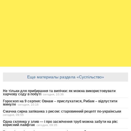
Еще материалы раздела «Суспільство»
Не тільки для прибирання та випічки: як можна використовувати
харчову соду в побуті
сегодня, 10:36
Гороскоп на 9 серпня: Овнам – прислухатися, Рибам – відпустити
минуле
сегодня, 10:16
Смачна сирна запіканка з рисом: старовинний рецепт по-українськи
сегодня, 09:55
Одна склянка у злив — і про засмічення труб можна забути на рік:
корисний лайфгак
сегодня, 09:35