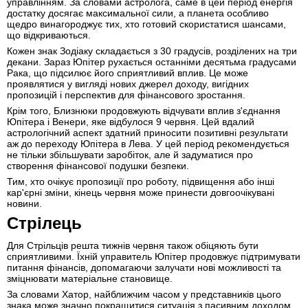
управлінням. За словами астролога, саме в цей період енергія
достатку досягає максимальної сили, а планета особливо
щедро винагороджує тих, хто готовий скористатися шансами,
що відкриваються.
Кожен знак Зодіаку складається з 30 градусів, розділених на три
декани. Зараз Юпітер рухається останніми десятьма градусами
Рака, що підсилює його сприятливий вплив. Це може
проявлятися у вигляді нових джерел доходу, вигідних
пропозицій і перспектив для фінансового зростання.
Крім того, Близнюки продовжують відчувати вплив з'єднання
Юпітера і Венери, яке відбулося 9 червня. Цей вдалий
астрологічний аспект здатний приносити позитивні результати
аж до переходу Юпітера в Лева. У цей період рекомендується
не тільки збільшувати заробіток, але й задуматися про
створення фінансової подушки безпеки.
Тим, хто очікує пропозиції про роботу, підвищення або інші
кар'єрні зміни, кінець червня може принести довгоочікувані
новини.
Стрілець
Для Стрільців решта тижнів червня також обіцяють бути
сприятливими. Їхній управитель Юпітер продовжує підтримувати
питання фінансів, допомагаючи залучати нові можливості та
зміцнювати матеріальне становище.
За словами Хатор, найближчим часом у представників цього
знака може значно покращитися ситуація з пасивним доходом.