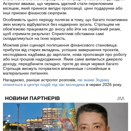
Астролог вважає, що червень здатний стати переломним
місяцем, який принесе вигідні пропозиції, цінні подарунки або
інші приємні фінансові сюрпризи.
Особливість цього періоду полягає в тому, що багато позитивних
змін можуть відбуватися без надмірних зусиль. Стрільцям не
обов'язково працювати до зносу або йти на серйозний ризик,
щоб отримати результат. Сприятливі обставини самі
складатимуться на їхню користь.
Можливі різні сценарії поліпшення фінансового становища:
прибуток від старих вкладень, успішне завершення проєктів,
несподівана надбавка до зарплати, нова пропозиція про роботу
або інші грошові надходження. Яким саме виявиться джерело
доходу, передбачити складно, проте до кінця червня багато
Стрільців зможуть почуватися впевненіше і спокійніше в
матеріальних питаннях.
Нагадаємо, раніше астролог розповів,
які знаки Зодіаку
опиняться в центрі подій під час молодика
в червні 2026 року.