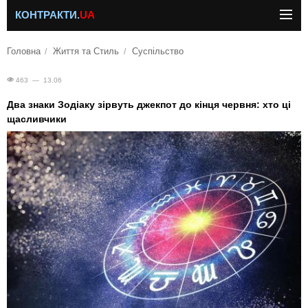
КОНТРАКТИ.
UA
Головна
Життя та Стиль
Суспільство
463 — 13.06
Два знаки Зодіаку зірвуть джекпот до кінця червня: хто ці
щасливчики