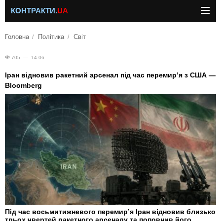
КОНТРАКТИ.
UA
Головна
Політика
Світ
705 — 14.06
Іран відновив ракетний арсенал під час перемир’я з США —
Bloomberg
Під час восьмитижневого перемир’я Іран відновив близько
трьох чвертей ракетного арсеналу та поповнив його