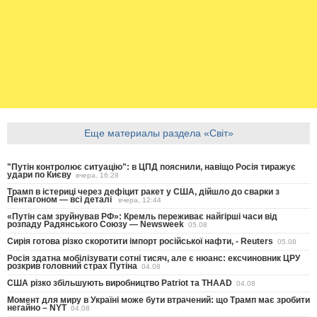
Еще материалы раздела «Світ»
"Путін контролює ситуацію": в ЦПД пояснили, навіщо Росія тиражує
удари по Києву
вчера, 16:28
Трамп в істериці через дефіцит ракет у США, дійшло до сварки з
Пентагоном — всі деталі
вчера, 12:44
«Путін сам зруйнував РФ»: Кремль переживає найгірші часи від
розпаду Радянського Союзу — Newsweek
05.08
Сирія готова різко скоротити імпорт російської нафти, - Reuters
05.08
Росія здатна мобілізувати сотні тисяч, але є нюанс: ексчиновник ЦРУ
розкрив головний страх Путіна
04.08
США різко збільшують виробництво Patriot та THAAD
04.08
Момент для миру в Україні може бути втрачений: що Трамп має зробити
негайно – NYT
04.08