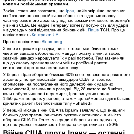
новими російськими зразками.
Західні союзники вважають, що
Іран
, найімовірніше, поповнив
свої запаси новою російською зброєю та відновив значну
частину ракетного арсеналу під час восьмитижневого перемир’я
у війні з США. Це надає Тегерану вогневу потужність для ударів
у відповідь у разі відновлення бойових дій.
Пише
ТСН. Про це
повідомляють
Контракти.UA
.
Про це повідомляє
Bloomberg.
Згідно з оцінками розвідки, нині Тегеран має близько трьох
чвертей запасів озброєнь, які мав до початку війни, а також
здатний швидко нарощувати їх у разі потреби. Там зазначили,
що до складу арсеналу могли увійти російські ракети,
виготовлені протягом останнього року.
У березні Іран зберігав близько 60% свого довоєнного ракетного
арсеналу, попри масштабні авіаудари США та Ізраїлю,
спрямовані на послаблення його далекобійних ударних
можливостей, зазначили в розвідці. Від 28 лютого до 8 квітня,
коли набуло чинності перемир’я, Іран випустив понад
1850 ракет по цілях у регіоні, а також щонайменше вдвічі більше
крилатих ракет і безпілотників типу «Shahed».
У перший місяць війни США та Ізраїль заявляли, що знищили
близько двох третин іранських пускових установок, а міністр
оборони США Піт Гегсет у середині березня стверджував,
що наступальні можливості Тегерана скоротилися на 90%.
Війна США проти Ірану — останні