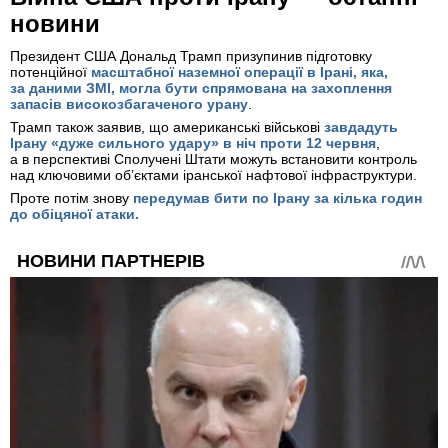
новини
Президент США Дональд Трамп призупинив підготовку
потенційної
масштабної наземної операції в Ірані, яка,
за даними ЗМІ, могла бути спрямована на захоплення
запасів високозбагаченого урану
.
Трамп також заявив, що американські військові
завдадуть
Ірану «дуже сильного удару» в ніч проти 12 червня
,
а в перспективі Сполучені Штати можуть встановити контроль
над ключовими об’єктами іранської нафтової інфраструктури.
Проте потім знову
передумав бити по Ірану за кілька годин
до обіцяної атаки.