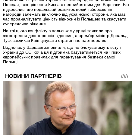
Пшидач, таке рішення Києва є неприйнятним для Варшави. Він
підкреслив, що подальший розвиток подій і збереження
нагороди залежать виключно від української сторони, яка має
час проаналізувати цінність відносин із Польщею та скасувати
суперечливе рішення.
На тлі цього конфлікту в польському уряді заявили про
загострення двосторонніх відносин, а прем’єр-міністр Дональд
Туск закликав Київ цінувати стратегічне партнерство.
Водночас у Варшаві запевнили, що не блокуватимуть вступ
України до ЄС, хоча ця підтримка базуватиметься на чітких
європейських правилах для гарантування безпеки самої
Польщі.