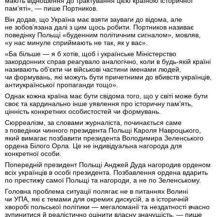
мають відношення до трактування цією країною історичної
пам’яті», — пише Портников.
Він додав, що Україна має взяти зауваги до відома, але
не зобов’язана далі з цим щось робити. Портников називає
поведінку Польщі «буденним політичним сигналом», мовляв,
«у нас минуле сприймають не так, як у вас».
«Ба більше — я б хотів, щоб і українське Міністерство
закордонних справ реагувало аналогічно, коли в будь-якій країні
називають об’єкти чи військові частини іменами людей,
чи формувань, які можуть бути причетними до вбивств українців,
антиукраїнської пропаганди тощо».
Однак кожна країна має бути свідома того, що у світі може бути
своє та кардинально інше уявлення про історичну пам’ять,
цінність конкретних особистостей чи формувань.
Сюрреалізм, за словами журналіста, починається саме
з поведінки чинного президента Польщі Кароля Навроцького,
який вимагає позбавити президента Володимира Зеленського
ордена Білого Орла. Це не індивідуальна нагорода для
конкретної особи.
Попередній президент Польщі Анджей Дуда нагородив орденом
всіх українців в особі президента. Позбавлення ордена вдарить
по престижу самої Польщі та нагороди, а не по Зеленському.
Головна проблема ситуації полягає не в питаннях Волині
чи УПА, які є темами для окремих дискусій, а в історичній
хворобі польської політики — мегаломанії та нездатності вчасно
зупинитися й реалістично оцінити власну значущість, — пише