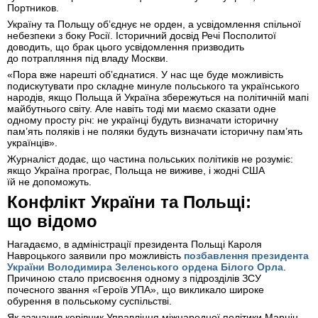
Портников.
Україну та Польщу об’єднує не орден, а усвідомлення спільної
небезпеки з боку Росії. Історичний досвід Речі Посполитої
доводить, що брак цього усвідомлення призводить
до потрапляння під владу Москви.
«Пора вже нарешті обʼєднатися. У нас ще буде можливість
подискутувати про складне минуле польського та українського
народів, якщо Польща й Україна збережуться на політичній мапі
майбутнього світу. Але навіть тоді ми маємо сказати одне
одному просту річ: не українці будуть визначати історичну
пам’ять поляків і не поляки будуть визначати історичну пам’ять
українців».
Журналіст додає, що частина польських політиків не розуміє:
якщо Україна програє, Польща не виживе, і жодні США
їй не допоможуть.
Конфлікт України та Польщі:
що відомо
Нагадаємо, в адміністрації президента Польщі Кароля
Навроцького заявили про можливість
позбавлення президента
України Володимира Зеленського ордена Білого Орла
.
Причиною стало присвоєння одному з підрозділів ЗСУ
почесного звання «Героїв УПА», що викликало широке
обурення в польському суспільстві.
Як зазначив керівник Управління міжнародної політики Марцін