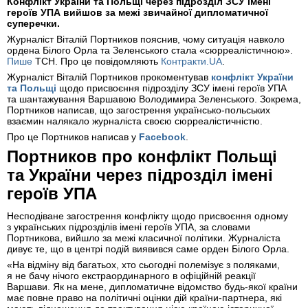
Конфлікт України та Польщі через підрозділ ЗСУ імені
героїв УПА вийшов за межі звичайної дипломатичної
суперечки.
Журналіст Віталій Портников пояснив, чому ситуація навколо
ордена Білого Орла та Зеленського стала «сюрреалістичною».
Пише
ТСН. Про це повідомляють
Контракти.UA
.
Журналіст Віталій Портников прокоментував
конфлікт України
та Польщі
щодо присвоєння підрозділу ЗСУ імені героїв УПА
та шантажування Варшавою Володимира Зеленського. Зокрема,
Портников написав, що загострення українсько-польських
взаємин налякало журналіста своєю сюрреалістичністю.
Про це Портников написав у
Facebook
.
Портников про конфлікт Польщі
та України через підрозділ імені
героїв УПА
Несподіване загострення конфлікту щодо присвоєння одному
з українських підрозділів імені героїв УПА, за словами
Портникова, вийшло за межі класичної політики. Журналіста
дивує те, що в центрі подій виявився саме орден Білого Орла.
«На відміну від багатьох, хто сьогодні полемізує з поляками,
я не бачу нічого екстраординарного в офіційній реакції
Варшави. Як на мене, дипломатичне відомство будь-якої країни
має повне право на політичні оцінки дій країни-партнера, які