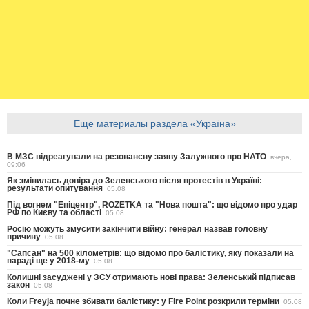
Еще материалы раздела «Україна»
В МЗС відреагували на резонансну заяву Залужного про НАТО
вчера,
09:06
Як змінилась довіра до Зеленського після протестів в Україні:
результати опитування
05.08
Під вогнем "Епіцентр", ROZETKA та "Нова пошта": що відомо про удар
РФ по Києву та області
05.08
Росію можуть змусити закінчити війну: генерал назвав головну
причину
05.08
"Сапсан" на 500 кілометрів: що відомо про балістику, яку показали на
параді ще у 2018-му
05.08
Колишні засуджені у ЗСУ отримають нові права: Зеленський підписав
закон
05.08
Коли Freyja почне збивати балістику: у Fire Point розкрили терміни
05.08