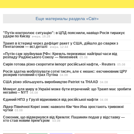
Еще материалы раздела «Світ»
"Путін контролює ситуацію": в ЦПД пояснили, навіщо Росія тиражує
удари по Києву
вчера, 16:28
Трамп в істериці через дефіцит ракет у США, дійшло до сварки з
Пентагоном — всі деталі
вчера, 12:44
«Путін сам зруйнував РФ»: Кремль переживає найгірші часи від
розпаду Радянського Союзу — Newsweek
05.08
Сирія готова різко скоротити імпорт російської нафти, - Reuters
05.08
Росія здатна мобілізувати сотні тисяч, але є нюанс: ексчиновник ЦРУ
розкрив головний страх Путіна
04.08
США різко збільшують виробництво Patriot та THAAD
04.08
Момент для миру в Україні може бути втрачений: що Трамп має зробити
негайно – NYT
04.08
Єдиний НПЗ у Грузії відмовився від російської нафти
04.08
Лідер Північної Кореї зник: навколо Кім Чен Ина зростають тривожні
чутки
03.08
Союзник, що відвернувся від Кремля: Пашинян подав у відставку —
хто став новим прем’єром
03.08