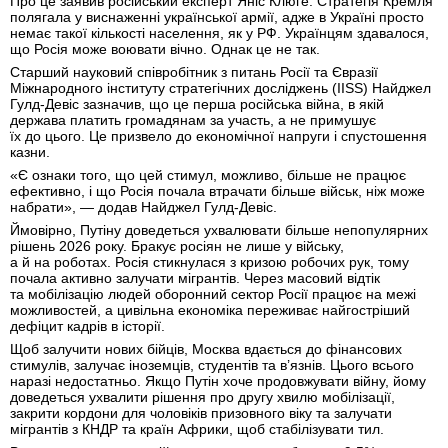
Про це заявив російський експерт Яніс Клюге. Стратегія Кремля
полягала у виснаженні української армії, адже в Україні просто
немає такої кількості населення, як у РФ. Українцям здавалося,
що Росія може воювати вічно. Однак це не так.
Старший науковий співробітник з питань Росії та Євразії
Міжнародного інституту стратегічних досліджень (IISS) Найджел
Гулд-Девіс зазначив, що це перша російська війна, в якій
держава платить громадянам за участь, а не примушує
їх до цього. Це призвело до економічної напруги і спустошення
казни.
«Є ознаки того, що цей стимул, можливо, більше не працює
ефективно, і що Росія почала втрачати більше військ, ніж може
набрати», — додав Найджел Гулд-Девіс.
Ймовірно, Путіну доведеться ухвалювати більше непопулярних
рішень 2026 року. Бракує росіян не лише у війську,
а й на роботах. Росія стикнулася з кризою робочих рук, тому
почала активно залучати мігрантів. Через масовий відтік
та мобілізацію людей оборонний сектор Росії працює на межі
можливостей, а цивільна економіка переживає найгостріший
дефіцит кадрів в історії.
Щоб залучити нових бійців, Москва вдається до фінансових
стимулів, залучає іноземців, студентів та в’язнів. Цього всього
наразі недостатньо. Якщо Путін хоче продовжувати війну, йому
доведеться ухвалити рішення про другу хвилю мобілізації,
закрити кордони для чоловіків призовного віку та залучати
мігрантів з КНДР та країн Африки, щоб стабілізувати тил.