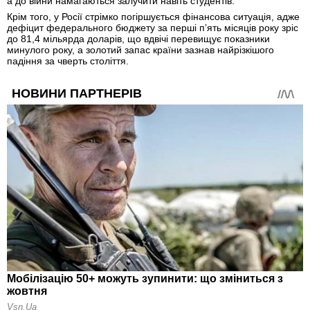
а до війни намагаються залучити навіть студентів.
Крім того, у Росії стрімко погіршується фінансова ситуація, адже
дефіцит федерального бюджету за перші п’ять місяців року зріс
до 81,4 мільярда доларів, що вдвічі перевищує показники
минулого року, а золотий запас країни зазнав найрізкішого
падіння за чверть століття.