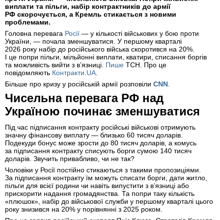
виплати та пільги, набір контрактників до армії
РФ скорочується, а Кремль стикається з новими
проблемами.
Головна перевага
Росії
— у кількості військових у бою проти
України, — почала зменшуватися. У першому кварталі
2026 року набір до російського війська скоротився на 20%.
І це попри пільги, мільйонні виплати, кватири, списання боргів
та можливість вийти з в’язниці.
Пише
ТСН. Про це
повідомляють
Контракти.UA
.
Більше про кризу у російській армії розповіли
CNN
.
Чисельна перевага РФ над
Україною починає зменшуватися
Під час підписання контракту російські військові отримують
значну фінансову виплату — близько 60 тисяч доларів.
Подекуди бонус може зрости до 80 тисяч доларів, а комусь
за підписання контракту списують борги сумою 140 тисяч
доларів. Звучить привабливо, чи не так?
Чоловіки у Росії постійно стикаються з такими пропозиціями.
За підписання контракту їм можуть списати борги, дати житло,
пільги для всієї родини чи навіть випустити з в’язниці або
прискорити надання громадянства. Та попри таку кількість
«плюшок», набір до військової служби у першому кварталі цього
року знизився на 20% у порівнянні з 2025 роком.