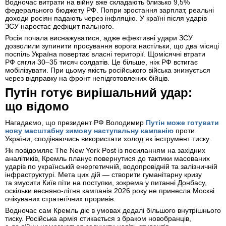
Водночас витрати на війну вже складають близько 9,5%
федерального бюджету РФ. Попри зростання зарплат, реальні
доходи росіян падають через інфляцію. У країні після ударів
ЗСУ наростає дефіцит пального.
Росія почала виснажуватися, адже ефективні удари ЗСУ
дозволили зупинити просування ворога настільки, що два місяці
поспіль Україна повертає власні території. Щомісячні втрати
РФ сягли 30–35 тисяч солдатів. Це більше, ніж РФ встигає
мобілізувати. При цьому якість російського війська знижується
через відправку на фронт непідготовлених бійців.
Путін готує вирішальний удар:
що відомо
Нагадаємо, що президент РФ Володимир
Путін може готувати
нову масштабну зимову наступальну кампанію
проти
України, сподіваючись використати холод як інструмент тиску.
Як повідомляє The New York Post із посиланням на західних
аналітиків, Кремль планує повернутися до тактики масованих
ударів по українській енергетичній, водопровідній та залізничній
інфраструктурі. Мета цих дій — створити гуманітарну кризу
та змусити Київ піти на поступки, зокрема у питанні Донбасу,
оскільки весняно-літня кампанія 2026 року не принесла Москві
очікуваних стратегічних проривів.
Водночас сам Кремль діє в умовах дедалі більшого внутрішнього
тиску. Російська армія стикається з браком новобранців,