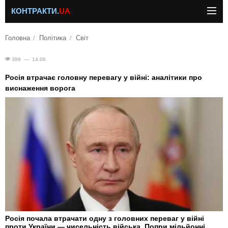
КОНТРАКТИ.
UA
Головна
Політика
Світ
389 — 14.06
Росія втрачає головну перевагу у війні: аналітики про
виснаження ворога
Росія почала втрачати одну з головних переваг у війні
проти України — чисельність війська. Попри мільйонні