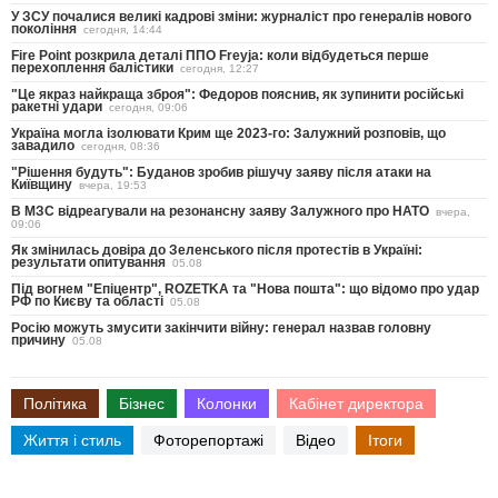
У ЗСУ почалися великі кадрові зміни: журналіст про генералів нового
покоління
сегодня, 14:44
Fire Point розкрила деталі ППО Freyja: коли відбудеться перше
перехоплення балістики
сегодня, 12:27
"Це якраз найкраща зброя": Федоров пояснив, як зупинити російські
ракетні удари
сегодня, 09:06
Україна могла ізолювати Крим ще 2023-го: Залужний розповів, що
завадило
сегодня, 08:36
"Рішення будуть": Буданов зробив рішучу заяву після атаки на
Київщину
вчера, 19:53
В МЗС відреагували на резонансну заяву Залужного про НАТО
вчера,
09:06
Як змінилась довіра до Зеленського після протестів в Україні:
результати опитування
05.08
Під вогнем "Епіцентр", ROZETKA та "Нова пошта": що відомо про удар
РФ по Києву та області
05.08
Росію можуть змусити закінчити війну: генерал назвав головну
причину
05.08
Політика
Бізнес
Колонки
Кабінет директора
Життя і стиль
Фоторепортажі
Відео
Ітоги