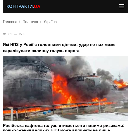
КОНТРАКТИ.
UA
Головна
Політика
Україна
381 — 15.06
Які НПЗ у Росії є головними цілями: удар по них може
паралізувати паливну галузь ворога
Російська нафтова галузь стикається з новими ризиками:
пошкодження великих НПЗ може вплинути не лише