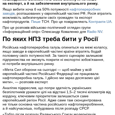
на експорт, а й на забезпечення внутрішнього ринку.
Якщо вибити хоча б на 50% потужності
нафтопереробних
заводів
, розташованих у європейській частині РФ, Росія втратить
можливість забезпечувати своїх громадян та експорт
нафтопродуктів.
Пише
ТСН. Про це повідомляють
Контракти.UA
.
Про це розповів військово-політичний оглядач групи
«Інформаційний опір» Олександр Коваленко для
Radio NV
.
По яких НПЗ треба бити у Росії
Російська нафтопереробна галузь опиниться на межі колапсу,
якщо заводи в європейській частині країни втратять бодай
половину своїх потужностей. За такого сценарію залишкові
підприємства не зможуть покрити ні експортні зобов’язання,
ні потреби внутрішнього ринку.
«Мета Сил оборони на сьогодні — щоб майже у всій
європейській частині Російської Федерації не працювала
нафтопереробна галузь. І дійсно ми зараз досягаємо цієї
мети», — розповів експерт.
Аналітик підкреслив, що попри здатність українських
безпілотників уражати цілі на відстані 1,5–2 тисячі кілометрів від
кордону, ключовим пріоритетом залишається саме
європейський регіон Росії. Адже саме там сконцентрована
не тільки основна частина російського нафтоперероблення,
а й найсучасніша, побудована після розпаду СРСР.
«Тобто після розпаду Радянського Союзу модернізація