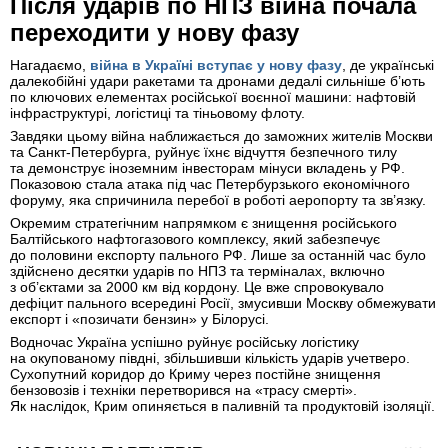
Після ударів по НПЗ війна почала
переходити у нову фазу
Нагадаємо,
війна в Україні вступає у нову фазу
, де українські
далекобійні удари ракетами та дронами дедалі сильніше б’ють
по ключових елементах російської воєнної машини: нафтовій
інфраструктурі, логістиці та тіньовому флоту.
Завдяки цьому війна наближається до заможних жителів Москви
та Санкт-Петербурга, руйнує їхнє відчуття безпечного тилу
та демонструє іноземним інвесторам мінуси вкладень у РФ.
Показовою стала атака під час Петербурзького економічного
форуму, яка спричинила перебої в роботі аеропорту та зв’язку.
Окремим стратегічним напрямком є знищення російського
Балтійського нафтогазового комплексу, який забезпечує
до половини експорту пального РФ. Лише за останній час було
здійснено десятки ударів по НПЗ та терміналах, включно
з об’єктами за 2000 км від кордону. Це вже спровокувало
дефіцит пального всередині Росії, змусивши Москву обмежувати
експорт і «позичати бензин» у Білорусі.
Водночас Україна успішно руйнує російську логістику
на окупованому півдні, збільшивши кількість ударів учетверо.
Сухопутний коридор до Криму через постійне знищення
бензовозів і техніки перетворився на «трасу смерті».
Як наслідок, Крим опиняється в паливній та продуктовій ізоляції.