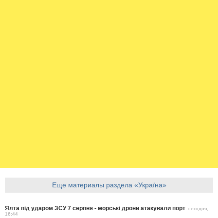
Еще материалы раздела «Україна»
Ялта під ударом ЗСУ 7 серпня - морські дрони атакували порт
сегодня,
16:44