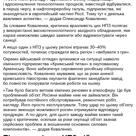
і вдосконалення технологічних процесів, інвестицій відбувалися,
в першу чергу, в нафтопереробну галузь, підприємства, які
знаходяться в європейській частині Росії. Тому тут є декілька
важливих аспектів», — додав Олександр Коваленко.
За словами Коваленка, критична вразливість цих НПЗ полягає
у використанні високотехнологічного західного обладнання, яке
наразі неможливо швидко замінити або відремонтувати через
санкції.
А якщо один з НПЗ у цьому регіоні втрачає 30–40%
потужностей, починає страждати весь регіон і «вибувати з гри».
Окремо військовий оглядач зупинився на ситуації навколо
хімічного підприємства «Кримський титан» в окупованому
Армянську. Воно забезпечує сировиною російську оборонну
промисловість. Коваленко зауважив, що за роки анексії
кримського півострова окупанти фактично занедбали завод,
бо повністю ігнорували планові роботи на ньому.
«Там було багато витоків хімічних речовин в атмосферу. Це був
проблемний об’єкт. Росіяни майже ним не займалися. Він
потребував постійного обслуговування, ремонтних робіт,
нагляду. Його просто експлуатували. Тому удар по цьому об’єкту
значно зменшує можливості росіян отримувати відповідну
продукцію. А по-друге, для цього заводу майже кожен такий
удар є критичним, оскільки за роки окупації об’єкт зазнав
серйозних проблем зі зношенням основних силових
компонентів», — додав Коваленко.