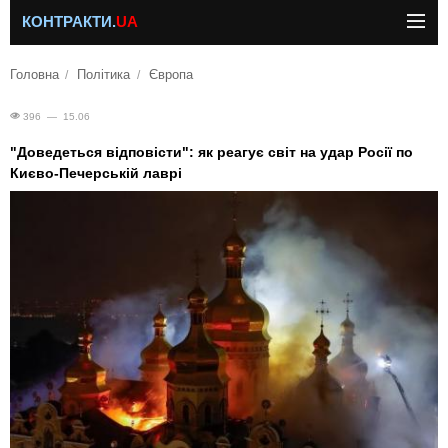
КОНТРАКТИ.
UA
Головна
Політика
Європа
396 — 15.06
"Доведеться відповісти": як реагує світ на удар Росії по
Києво-Печерській лаврі