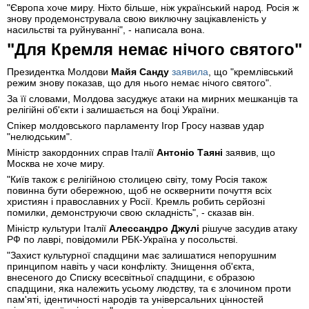
"Європа хоче миру. Ніхто більше, ніж український народ. Росія ж
знову продемонструвала свою виключну зацікавленість у
насильстві та руйнуванні", - написала вона.
"Для Кремля немає нічого святого"
Президентка Молдови
Майя Санду
заявила
, що "кремлівський
режим знову показав, що для нього немає нічого святого".
За її словами, Молдова засуджує атаки на мирних мешканців та
релігійні об'єкти і залишається на боці України.
Спікер молдовського парламенту Ігор Гросу назвав удар
"нелюдським".
Міністр закордонних справ Італії
Антоніо Таяні
заявив, що
Москва не хоче миру.
"Київ також є релігійною столицею світу, тому Росія також
повинна бути обережною, щоб не осквернити почуття всіх
християн і православних у Росії. Кремль робить серйозні
помилки, демонструючи свою складність", - сказав він.
Міністр культури Італії
Алессандро Джулі
рішуче засудив атаку
РФ по лаврі, повідомили РБК-Україна у посольстві.
"Захист культурної спадщини має залишатися непорушним
принципом навіть у часи конфлікту. Знищення об'єкта,
внесеного до Списку всесвітньої спадщини, є образою
спадщини, яка належить усьому людству, та є злочином проти
пам'яті, ідентичності народів та універсальних цінностей