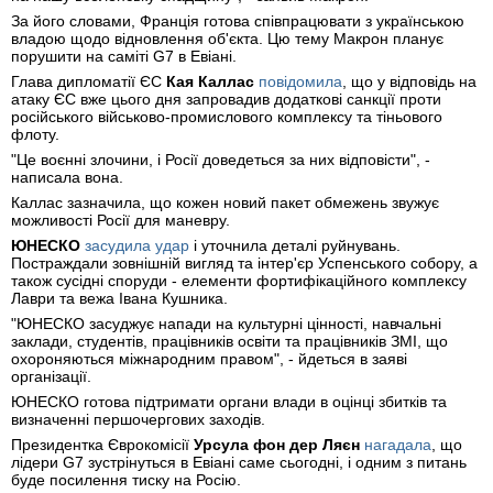
За його словами, Франція готова співпрацювати з українською
владою щодо відновлення об'єкта. Цю тему Макрон планує
порушити на саміті G7 в Евіані.
Глава дипломатії ЄС
Кая Каллас
повідомила
, що у відповідь на
атаку ЄС вже цього дня запровадив додаткові санкції проти
російського військово-промислового комплексу та тіньового
флоту.
"Це воєнні злочини, і Росії доведеться за них відповісти", -
написала вона.
Каллас зазначила, що кожен новий пакет обмежень звужує
можливості Росії для маневру.
ЮНЕСКО
засудила удар
і уточнила деталі руйнувань.
Постраждали зовнішній вигляд та інтер'єр Успенського собору, а
також сусідні споруди - елементи фортифікаційного комплексу
Лаври та вежа Івана Кушника.
"ЮНЕСКО засуджує напади на культурні цінності, навчальні
заклади, студентів, працівників освіти та працівників ЗМІ, що
охороняються міжнародним правом", - йдеться в заяві
організації.
ЮНЕСКО готова підтримати органи влади в оцінці збитків та
визначенні першочергових заходів.
Президентка Єврокомісії
Урсула фон дер Ляєн
нагадала
, що
лідери G7 зустрінуться в Евіані саме сьогодні, і одним з питань
буде посилення тиску на Росію.