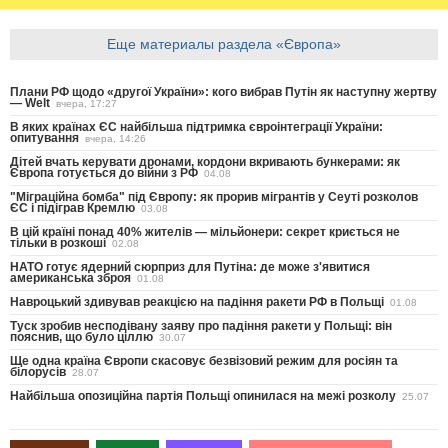
Еще материалы раздела «Європа»
Плани РФ щодо «другої України»: кого вибрав Путін як наступну жертву
— Welt
вчера, 17:27
В яких країнах ЄС найбільша підтримка євроінтеграції України:
опитування
вчера, 14:26
Дітей вчать керувати дронами, кордони вкривають бункерами: як
Європа готується до війни з РФ
04.08
"Міграційна бомба" під Європу: як прорив мігрантів у Сеуті розколов
ЄС і підіграв Кремлю
03.08
В цій країні понад 40% жителів — мільйонери: секрет криється не
тільки в розкоші
02.08
НАТО готує ядерний сюрприз для Путіна: де може з'явитися
американська зброя
01.08
Навроцький здивував реакцією на падіння ракети РФ в Польщі
01.08
Туск зробив несподівану заяву про падіння ракети у Польщі: він
пояснив, що було ціллю
30.07
Ще одна країна Європи скасовує безвізовий режим для росіян та
білорусів
28.07
Найбільша опозиційна партія Польщі опинилася на межі розколу
25.07