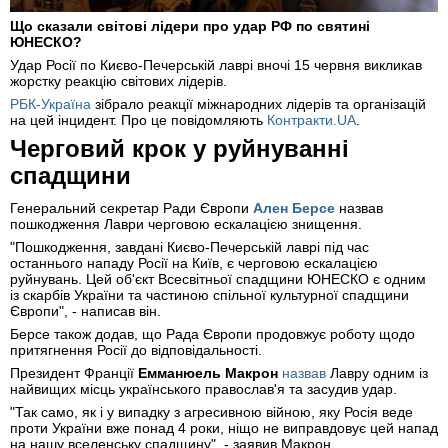
Що сказали світові лідери про удар РФ по святині
ЮНЕСКО?
Удар Росії по Києво-Печерській лаврі вночі 15 червня викликав
жорстку реакцію світових лідерів.
РБК-Україна
зібрало реакції міжнародних лідерів та організацій
на цей інцидент. Про це повідомляють
Контракти.UA
.
Черговий крок у руйнуванні
спадщини
Генеральний секретар Ради Європи
Ален Берсе
назвав
пошкодження Лаври черговою ескалацією знищення.
"Пошкодження, завдані Києво-Печерській лаврі під час
останнього нападу Росії на Київ, є черговою ескалацією
руйнувань. Цей об'єкт Всесвітньої спадщини ЮНЕСКО є одним
із скарбів України та частиною спільної культурної спадщини
Європи", - написав він.
Берсе також додав, що Рада Європи продовжує роботу щодо
притягнення Росії до відповідальності.
Президент Франції
Емманюель Макрон
назвав
Лавру одним із
найвищих місць українського православ'я та засудив удар.
"Так само, як і у випадку з агресивною війною, яку Росія веде
проти України вже понад 4 роки, ніщо не виправдовує цей напад
на нашу вселенську спадщину", - заявив Макрон.