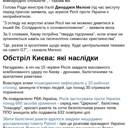
міжнародної спільноти", - сказав він.
Голова Ради міністрів Італії
Джорджія Мелоні
під час виступу
перед пресою заявила, що агресія Росії проти України є
неприйнятною.
"З огляду на жорстокі атаки Росії ми не можемо дивитися в
інший бік. Солідарність є основоположною", - заявила вона.
За її словами, Києву потрібна "тверда підтримка", коли атаки не
зупиняються навіть на тисячолітніх символах християнства".
"Це, разом із зусиллями щодо миру, буде центральними темами
на саміті G7", - сказала Мелоні.
Обстріл Києва: які наслідки
Нагадаємо, в ніч на 15 червня Росія завдала масованого
комбінованого удару по Києву - дронами, балістичними та
крилатими ракетами.
Внаслідок атаки
пошкодження зафіксували у 10 районах
столиці
, загинули п'ятеро людей, ще понад 30 отримали
поранення.
Як повідомляло РБК-Україна,
Росія застосувала проти України
понад 680 засобів ураження
- серед них "Циркони", балістика
"Іскандер", крилаті ракети та сотні безпілотників різних типів.
ППО знищила або подавила 632 повітряні цілі.
З
бити балістичні ракети вдалося завдяки нещодавно
доставленому пакету Patriot
- про це розповів президент України
Володимир Зеленський під час огляду пошкодженої Лаври.