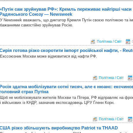
«Путін сам зруйнував РФ»: Кремль переживає найгірші часи 
Радянського Союзу — Newsweek
У Newsweek вважають, що диктатор Кремля Путін своєю політикою та і
бажаннями самостійно зруйнував Росію.
Політика / Світ
Сирія готова різко скоротити імпорт російської нафти, - Reut
Екссоюзник Москви може відмовитися від нафти РФ.
Політика / Світ
Росія здатна мобілізувати сотні тисяч, але є нюанс: ексчин
головний страх Путіна
Щоб не мобілізовувати жителів Москви та Пітера, РФ відправляє на фронт
і військових із КНДР, зазначив експосадовець ЦРУ Ґленн Корн.
Політика / Світ
США різко збільшують виробництво Patriot та THAAD