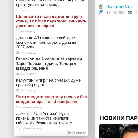
приготувати на природі
Політика / Світ
17.06.2026
4
Що посіяти після картоплі: ґрунт
стане, як після перегною, зникнуть
дротяник та парша
Долар по 49 гривень: який курс
економісти прогнозують до кінця
2027 року
Гороскоп на 6 серпня за картами
Таро: Терези - вдача, Тельцям -
швидкі рішення
Капустяний пиріг на сметані: дуже
простий рецепт
Як охолодити квартиру в спеку без
кондиціонера: топ-3 лайфгаків
Замість "Юри Унітаза" Путін
призначив танкіста керувати
військами безпілотних систем
Всі новини