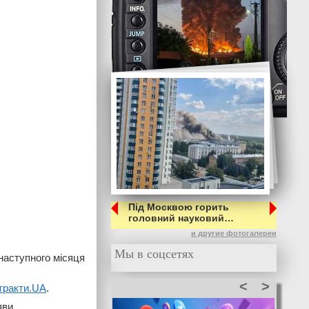
Під Москвою горить
головний науковий…
и другие фотогалереи
Мы в соцсетях
наступного місяця
<
>
тракти.UA
.
яви.