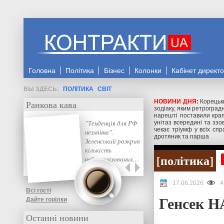
Головна
Політика
Бізнес
Колонки
Кабінет директ
ПОЛІТИКА
СВІТ
НОВИНИ ДНЯ:
Корецьки
Ранкова кава
зодіаку, яким ретрогра
нарешті поставили крап
"Тенденція для РФ
унітаз всередині та зз
чекає тріумф у всіх сп
незмінна".
дротяник та парша
Зеленський розкрив
кількість
політика
нейтралізованих…
17.06.2026
4
Всі гості
Генсек Н
Дайте горілки
Останні новини