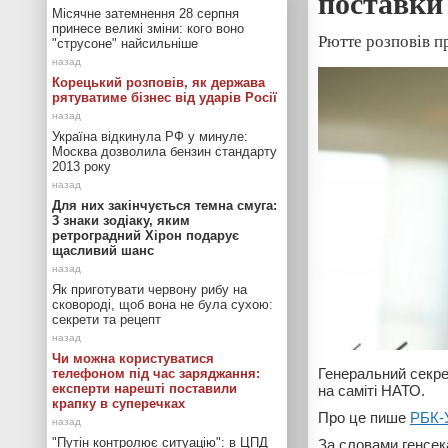
поставки 
Місячне затемнення 28 серпня
принесе великі зміни: кого воно
Рютте розповів пр
"струсоне" найсильніше
Корецький розповів, як держава
рятуватиме бізнес від ударів Росії
Україна відкинула РФ у минуле:
Москва дозволила бензин стандарту
2013 року
Для них закінчується темна смуга:
3 знаки зодіаку, яким
ретроградний Хірон подарує
щасливий шанс
Як приготувати червону рибу на
сковороді, щоб вона не була сухою:
секрети та рецепт
Чи можна користуватися
Генеральний секре
телефоном під час заряджання:
експерти нарешті поставили
на саміті НАТО.
крапку в суперечках
Про це пише
РБК-
"Путін контролює ситуацію": в ЦПД
За словами генсека