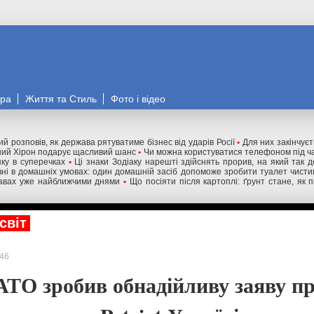
ора
Життя та Стиль
Фото і відео
й розповів, як держава рятуватиме бізнес від ударів Росії
•
Для них закінчуєт
дний Хірон подарує щасливий шанс
•
Чи можна користуватися телефоном під ч
ку в суперечках
•
Ці знаки Зодіаку нарешті здійснять прорив, на який так д
овні в домашніх умовах: один домашній засіб допоможе зробити туалет чисти
равах уже найближчими днями
•
Що посіяти після картоплі: ґрунт стане, як 
світ
46
АТО зробив обнадійливу заяву п