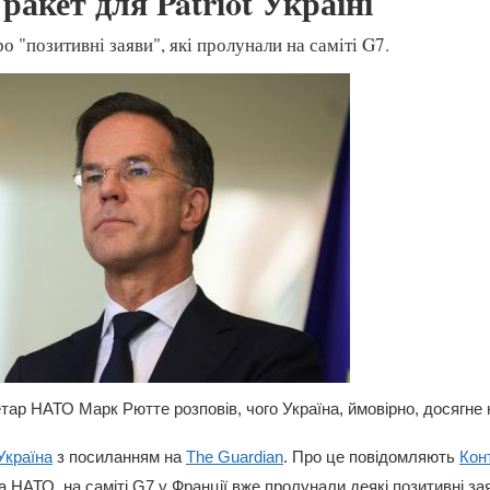
ракет для Patriot Україні
о "позитивні заяви", які пролунали на саміті G7.
тар НАТО Марк Рютте розповів, чого Україна, ймовірно, досягне 
Україна
з посиланням на
The Guardian
. Про це повідомляють
Кон
 НАТО, на саміті G7 у Франції вже пролунали деякі позитивні за