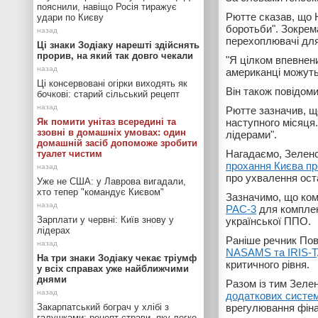
пояснили, навіщо Росія тиражує
Рютте сказав, що 
удари по Києву
боротьби". Зокрема
перехоплювачі для 
Ці знаки Зодіаку нарешті здійснять
прорив, на який так довго чекали
"Я цілком впевнени
американці можуть
Ці консервовані огірки виходять як
Він також повідом
бочкові: старий сільський рецепт
Рютте зазначив, що
Як помити унітаз всередині та
наступного місяця
ззовні в домашніх умовах: один
лідерами".
домашній засіб допоможе зробити
Нагадаємо, Зелен
туалет чистим
прохання Києва пр
про ухвалення ост
Уже не США: у Лаврова вигадали,
хто тепер "командує Києвом"
Зазначимо, що ко
PAC-3
для комплек
Зарплати у червні: Київ знову у
української ППО.
лідерах
Раніше речник Пов
NASAMS та IRIS-T
На три знаки Зодіаку чекає тріумф
критичного рівня.
у всіх справах уже найближчими
днями
Разом із тим Зеле
додаткових систем 
Закарпатський бограч у хлібі з
врегулювання фіна
галушками: рецепт страви, яку легко