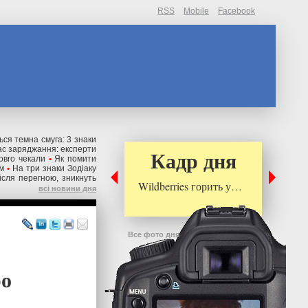
RSS
Mobile
Facebook
ься темна смуга: 3 знаки
ас заряджання: експерти
Кадр дня
овго чекали
•
Як помити
м
•
На три знаки Зодіаку
після перегною, зникнуть
Wildberries горить у…
всі новини дня
Все фото дня
ро