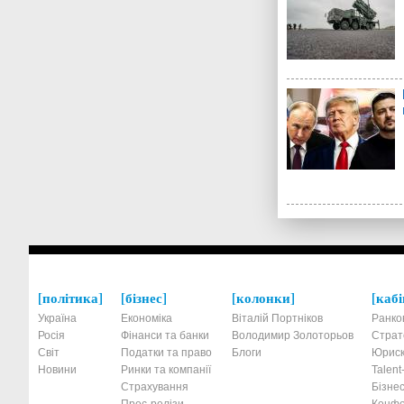
політика
бізнес
колонки
кабі
Україна
Економіка
Віталій Портніков
Ранко
Росія
Фінанси та банки
Володимир Золоторьов
Страт
Світ
Податки та право
Блоги
Юриск
Новини
Ринки та компанії
Talen
Страхування
Бізнес
Прес-релізи
Конфе