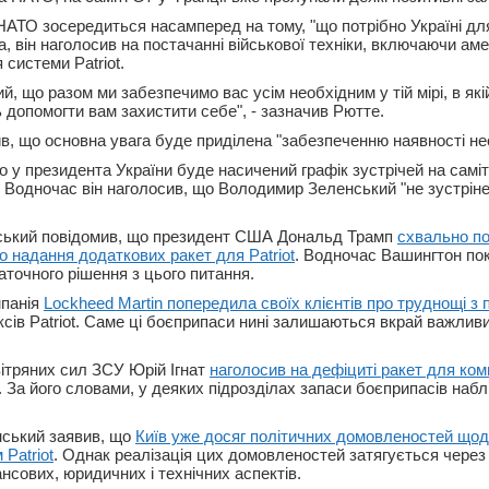
НАТО зосередиться насамперед на тому, "що потрібно Україні д
, він наголосив на постачанні військової техніки, включаючи ам
системи Patriot.
й, що разом ми забезпечимо вас усім необхідним у тій мірі, в які
 допомогти вам захистити себе", - зазначив Рютте.
ив, що основна увага буде приділена "забезпеченню наявності не
 у президента України буде насичений графік зустрічей на саміт
. Водночас він наголосив, що Володимир Зеленський "не зустріне
ський повідомив, що президент США Дональд Трамп
схвально п
о надання додаткових ракет для Patriot
. Водночас Вашингтон по
аточного рішення з цього питання.
мпанія
Lockheed Martin попередила своїх клієнтів про труднощі з
сів Patriot. Саме ці боєприпаси нині залишаються вкрай важли
ітряних сил ЗСУ Юрій Ігнат
наголосив на дефіциті ракет для комп
. За його словами, у деяких підрозділах запаси боєприпасів наб
нський заявив, що
Київ уже досяг політичних домовленостей щодо
Patriot
. Однак реалізація цих домовленостей затягується через
нсових, юридичних і технічних аспектів.