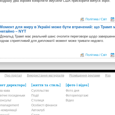
Відразу два збройні конфлікти змусили США прискорити випуск зброї.
Політика / Світ
Момент для миру в Україні може бути втрачений: що Трамп 
негайно – NYT
Дональд Трамп має реальний шанс очолити переговори щодо завершення 
однак сприятливий для дипломатії момент може тривати недовго.
Політика / Світ
Про портал
Використання матеріалів
Розміщення реклами
Rss
нет директора
життя та стиль
фото і відео
ва кава
Суспільство
Фото дня
егічні посиденьки
Події
Фоторепортажі
онсульт
Столиця
Відео
t-management
Особисті фінанси
-комунікації
Автоклуб
ренції
Стиль