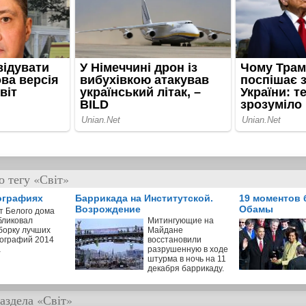
 тегу «Світ»
ографиях
Баррикада на Институтской.
19 моментов 
Возрождение
Обамы
т Белого дома
бликовал
Митингующие на
борку лучших
Майдане
ографий 2014
восстановили
а
разрушенную в ходе
штурма в ночь на 11
декабря баррикаду.
аздела
«Світ»