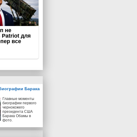
биографии Барака
Главные моменты
биографии первого
чернокожего
президента США
Барака Обамы в
фото.