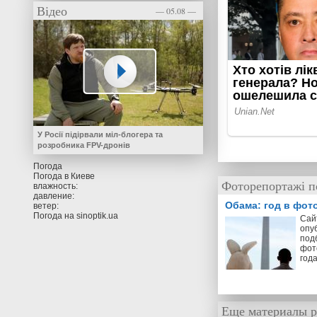
Відео
— 05.08 —
У Росії підірвали міл-блогера та
розробника FPV-дронів
Погода
Погода в
Киеве
Фоторепортажі по
влажность:
давление:
Обама: год в фот
ветер:
Погода на
sinoptik.ua
Cай
опу
под
фот
год
Еще материалы р