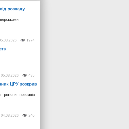
від розпаду
мперськими
05.08.2026
1974
ers
05.08.2026
435
овник ЦРУ розкрив
 регіони, іноземців
04.08.2026
240