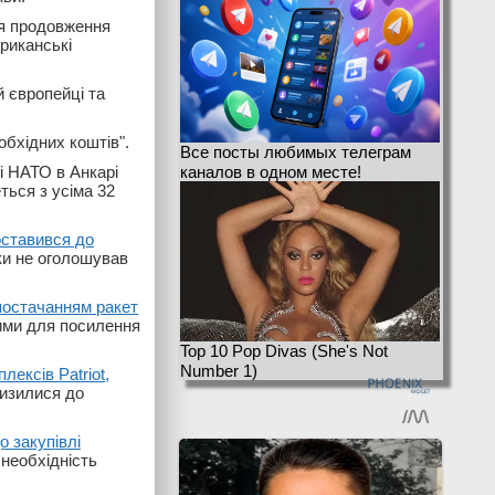
ля продовження
ериканські
й європейці та
обхідних коштів".
Все посты любимых телеграм
і НАТО в Анкарі
каналов в одном месте!
ться з усіма 32
оставився до
ки не оголошував
 постачанням ракет
вими для посилення
Top 10 Pop Divas (She's Not
Number 1)
лексів Patriot,
лизилися до
 закупівлі
 необхідність