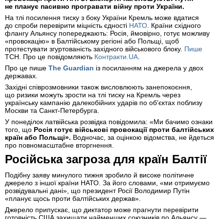
не планує пасивно програвати війну проти України.
На тлі посилення тиску з боку України Кремль може вдатися
до спроби перевірити міцність єдності
НАТО
. Країни східного
флангу Альянсу попереджають: Росія, ймовірно, готує можливу
«провокацію» в Балтійському регіоні або Польщі, щоб
протестувати згуртованість західного військового блоку.
Пише
ТСН. Про це повідомляють
Контракти.UA
.
Про це пише
The Guardian
із посиланням на джерела у двох
державах.
Західні співрозмовники також висловлюють занепокоєння,
що ризики можуть зрости на тлі тиску на Кремль через
українську кампанію далекобійних ударів по об’єктах поблизу
Москви та Санкт-Петербурга.
У понеділок латвійська розвідка повідомила: «Ми бачимо ознаки
того, що
Росія готує військові провокації проти балтійських
країн або Польщі».
Водночас, за оцінкою відомства, не йдеться
про повномасштабне вторгнення.
Російська загроза для країн Балтії
Подібну заяву минулого тижня зробило й високе політичне
джерело з іншої країни НАТО. За його словами, «ми отримуємо
розвідувальні дані», що президент Росії Володимир Путін
«планує щось проти балтійських держав».
Джерело припускає, що диктатор може прагнути перевірити
готовність США захищати найменших союзників по Альянсу —