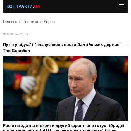
КОНТРАКТИ.
UA
Головна
Політика
Європа
1600 — 27.06
Путін у відчаї і "планує щось проти балтійських держав" —
The Guardian
Росія не здатна відкрити другий фронт, але готує гібридні
провокації проти НАТО. Експерти наголошують: Путін