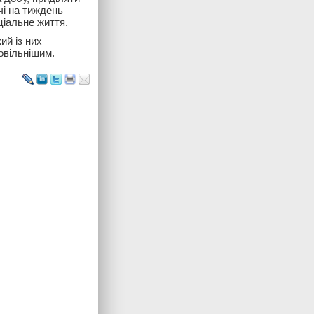
чі на тиждень
ціальне життя.
ий із них
овільнішим.