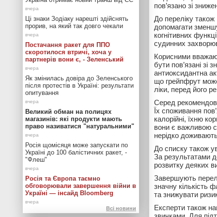
пов’язано зі зниже
До переліку також
Ці знаки Зодіаку нарешті здійснять
прорив, на який так довго чекали
допомагати зменшу
когнітивних функці
судинних захворюва
Постачання ракет для ППО
скоротилося втричі, хоча у
Корисними вважают
партнерів вони є, - Зеленський
бути пов’язані зі
антиоксидантна акт
Як змінилась довіра до Зеленського
що грейпфрут може
після протестів в Україні: результати
ліки, перед його 
опитування
Серед рекомендова
Їх споживання пов
Великий обман на полицях
калорійні, їхню ко
магазинів: які продукти мають
право називатися "натуральними"
вони є важливою с
нерідко доживають 
Росія щомісяця може запускати по
До списку також 
Україні до 100 балістичних ракет, -
За результатами д
"Флеш"
розвитку деяких ви
Завершують перел
Росія та Європа таємно
обговорювали завершення війни в
значну кількість 
Україні — інсайд Bloomberg
та знижувати ризи
Експерти також на
Всі новини
звичками. Для під