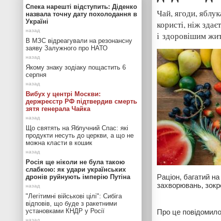
Спека нарешті відступить: Діденко
Чай, ягоди, яблу
назвала точну дату похолодання в
Україні
користі, ніж зда
і здоровішим жит
В МЗС відреагували на резонансну
заяву Залужного про НАТО
Якому знаку зодіаку пощастить 6
серпня
Вибух у центрі Москви:
держреєстр РФ підтвердив смерть
зятя генерала Чайка
Що святять на Яблучний Спас: які
продукти несуть до церкви, а що не
можна класти в кошик
Росія ще ніколи не була такою
слабкою: як удари українських
Раціон, багатий н
дронів руйнують імперію Путіна
захворювань, зок
"Легітимні військові цілі": Сибіга
відповів, що буде з ракетними
установками КНДР у Росії
Про це повідомил