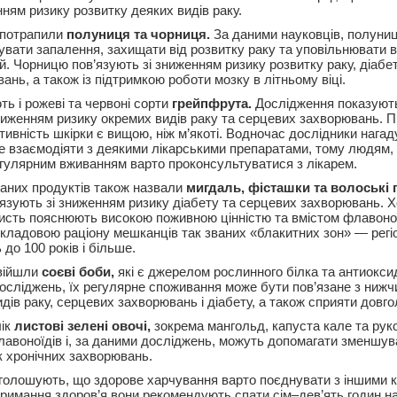
нням ризику розвитку деяких видів раку.
 потрапили
полуниця та чорниця.
За даними науковців, полуни
вати запалення, захищати від розвитку раку та уповільнювати в
й. Чорницю пов’язують зі зниженням ризику розвитку раку, діабе
нь, а також із підтримкою роботи мозку в літньому віці.
ь і рожеві та червоні сорти
грейпфрута.
Дослідження показуют
 зниженням ризику окремих видів раку та серцевих захворювань. 
ивність шкірки є вищою, ніж м’якоті. Водночас дослідники нагад
 взаємодіяти з деякими лікарськими препаратами, тому людям,
регулярним вживанням варто проконсультуватися з лікарем.
них продуктів також назвали
мигдаль, фісташки та волоські г
’язують зі зниженням ризику діабету та серцевих захворювань. Х
ристь пояснюють високою поживною цінністю та вмістом флавоноїд
кладовою раціону мешканців так званих «блакитних зон» — регіо
до 100 років і більше.
увійшли
соєві боби,
які є джерелом рослинного білка та антиокси
осліджень, їх регулярне споживання може бути пов’язане з ниж
дів раку, серцевих захворювань і діабету, а також сприяти довго
ік
листові зелені овочі,
зокрема мангольд, капуста кале та рук
флавоноїдів і, за даними досліджень, можуть допомагати зменшу
к хронічних захворювань.
голошують, що здорове харчування варто поєднувати з іншими 
тримання здоров’я вони рекомендують спати сім–дев’ять годин на