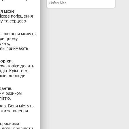
ця може
ікове погіршення
ту та серцево-
ь, що вони можуть
При цьому
ують,
 які приймають
оріхи.
оча горіхи досить
ів. Крім того,
нів, де люди
дантів.
чим ризиком
літтю.
ола. Вони містять
вати запалення
корисними
 добу, приділяти