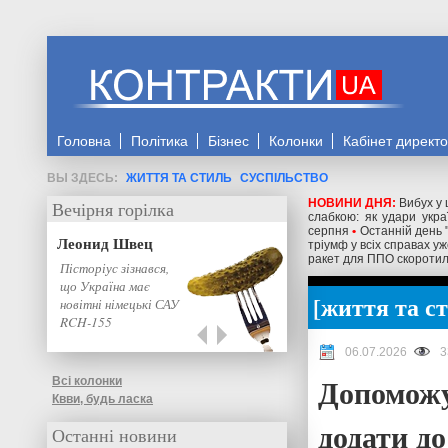
Головна
Політика
Бізнес
Колонки
Кабінет директ
ЖИТТЯ ТА СТИЛЬ
СУСПІЛЬСТВО
НОВИНИ ДНЯ:
Вибух у
Вечірня горілка
слабкою: як удари укра
серпня
•
Останній день 
Леонид Швец
тріумф у всіх справах 
ракет для ППО скоротило
Пісторіус зізнався,
що Україна має
життя та с
новітні німецькі САУ
RCH-155
06.07.2026
3
Допоможу
Всі колонки
Квви, будь ласка
додати до
Останні новини