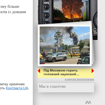
ізму більше
уктів із довшим
Під Москвою горить
головний науковий…
и другие фотогалереи
витку хронічних
Мы в соцсетях
яють
Контракти.UA
.