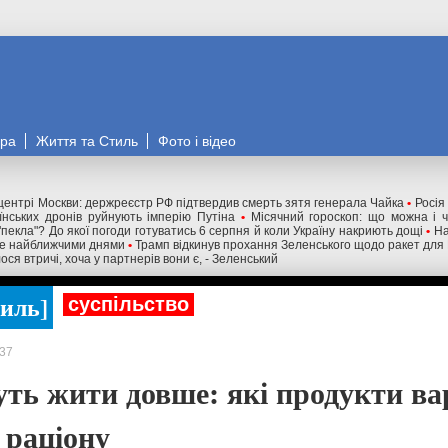
ора
Життя та Стиль
Фото і відео
 центрі Москви: держреєстр РФ підтвердив смерть зятя генерала Чайка
•
Росія
їнських дронів руйнують імперію Путіна
•
Місячний гороскоп: що можна і 
"пекла"? До якої погоди готуватись 6 серпня й коли Україну накриють дощі
•
На
уже найближчими днями
•
Трамп відкинув прохання Зеленського щодо ракет для Pa
ся втричі, хоча у партнерів вони є, - Зеленський
тиль
суспільство
37
ть жити довше: які продукти ва
 раціону