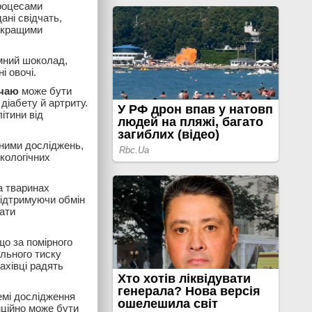
процесами
ані свідчать,
з кращими
емний шоколад,
і овочі.
 чаю
може бути
діабету й артриту.
ітини від
аними досліджень,
кологічних
а тваринах
підтримуючи обмін
ати
що за помірного
льного тиску
ахівці радять
емі дослідження
нційно може бути