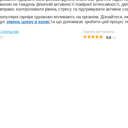
лин на тиждень фізичній активності помірної інтенсивності, дві
 вправи, контролювати рівень стресу та підтримувати активне со
популярні гарніри однаково впливають на організм. Дізнайтеся, як
щує
рівень цукру в крові
та що допомагає зробити цей процес п
Суспільство
Оценка материала:
37
5.0
/
2