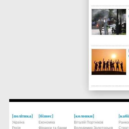
політика
бізнес
колонки
кабі
Україна
Економіка
Віталій Портніков
Ранко
Росія
Фінанси та банки
Володимир Золоторьов
Страт