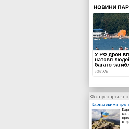
Фоторепортажі п
Карпатскими тро
Кар
свое
прих
отк