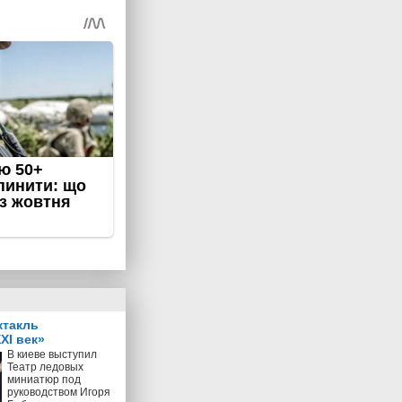
ктакль
XI век»
В киеве выступил
Театр ледовых
миниатюр под
руководством Игоря