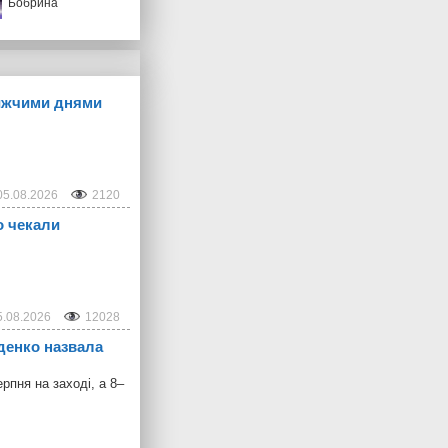
Бобрина
лижчими днями
05.08.2026
2120
о чекали
5.08.2026
12028
іденко назвала
рпня на заході, а 8–