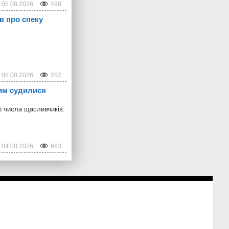
05.08.2026
498
в про спеку
05.08.2026
252
ким судилися
о числа щасливчиків.
04.08.2026
663