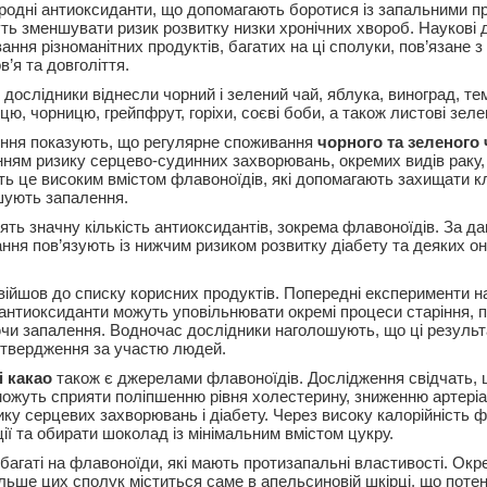
одні антиоксиданти, що допомагають боротися із запальними 
уть зменшувати ризик розвитку низки хронічних хвороб. Наукові д
ння різноманітних продуктів, багатих на ці сполуки, пов’язане 
’я та довголіття.
 дослідники віднесли чорний і зелений чай, яблука, виноград, т
ю, чорницю, грейпфрут, горіхи, соєві боби, а також листові зелен
ення показують, що регулярне споживання
чорного та зеленого
нням ризику серцево-судинних захворювань, окремих видів раку, 
ь це високим вмістом флавоноїдів, які допомагають захищати кл
шують запалення.
ять значну кількість антиоксидантів, зокрема флавоноїдів. За д
ння пов’язують із нижчим ризиком розвитку діабету та деяких он
війшов до списку корисних продуктів. Попередні експерименти н
 антиоксиданти можуть уповільнювати окремі процеси старіння, 
чи запалення. Водночас дослідники наголошують, що ці результ
дтвердження за участю людей.
 какао
також є джерелами флавоноїдів. Дослідження свідчать, 
ожуть сприяти поліпшенню рівня холестерину, зниженню артеріа
ку серцевих захворювань і діабету. Через високу калорійність ф
ії та обирати шоколад із мінімальним вмістом цукру.
багаті на флавоноїди, які мають протизапальні властивості. Окр
ільше цих сполук міститься саме в апельсиновій шкірці, що поте