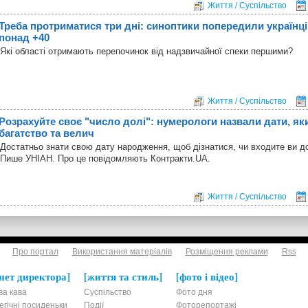
Життя / Суспільство
Треба протриматися три дні: синоптики попередили українці
понад +40
Які області отримають перепочинок від надзвичайної спеки першими?
Життя / Суспільство
Розрахуйте своє "число долі": нумерологи назвали дати, я
багатство та велич
Достатньо знати свою дату народження, щоб дізнатися, чи входите ви д
Пише УНІАН. Про це повідомляють Контракти.UA.
Життя / Суспільство
Про портал
Використання матеріалів
Розміщення реклами
Rss
нет директора
життя та стиль
фото і відео
ва кава
Суспільство
Фото дня
егічні посиденьки
Події
Фоторепортажі