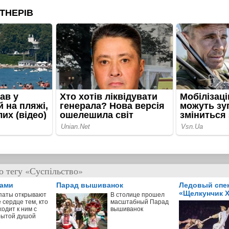
о тегу «Суспільство»
пами
Парад вышиванок
Ледовый спе
«Щелкунчик X
паты открывают
В столице прошел
 сердце тем, кто
масштабный Парад
одит к ним с
вышиванок
рытой душой