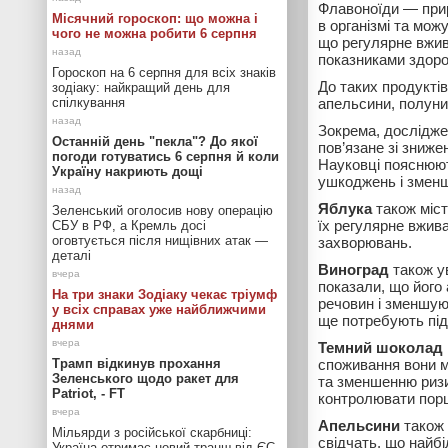
Флавоноїди — прир
Місячний гороскоп: що можна і
в організмі та мож
чого не можна робити 6 серпня
що регулярне вжива
показниками здоров
Гороскоп на 6 серпня для всіх знаків
До таких продуктів
зодіаку: найкращий день для
спілкування
апельсини, полуниц
Зокрема, дослідж
Останній день "пекла"? До якої
пов’язане зі зниже
погоди готуватись 6 серпня й коли
Науковці пояснюют
Україну накриють дощі
ушкоджень і змен
Яблука
також міст
Зеленський оголосив нову операцію
їх регулярне вжива
СБУ в РФ, а Кремль досі
оговтується після нищівних атак —
захворювань.
деталі
Виноград
також у
показали, що його
На три знаки Зодіаку чекає тріумф
речовин і зменшую
у всіх справах уже найближчими
ще потребують пі
днями
Темний шоколад і
Трамп відкинув прохання
споживання вони м
Зеленського щодо ракет для
та зменшенню ризи
Patriot, - FT
контролювати порц
Апельсини
також 
Мільярди з російської скарбниці:
свідчать, що найб
Україна отримає новий транш від ЄС