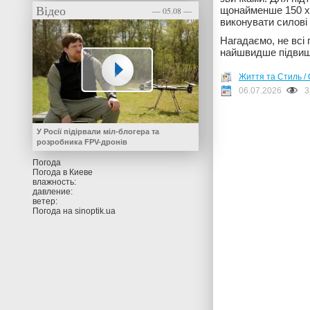
Відео
щонайменше 150 хви
— 05.08 —
виконувати силові
Нагадаємо, не всі 
найшвидше підви
Життя та Стиль / 
06.07.2026
3
У Росії підірвали міл-блогера та
розробника FPV-дронів
Погода
Погода в
Киеве
влажность:
давление:
ветер:
Погода на
sinoptik.ua