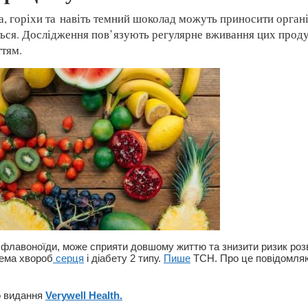
ка, горіхи та навіть темний шоколад можуть приносити орган
ється. Дослідження пов’язують регулярне вживання цих прод
тям.
а флавоноїди, може сприяти довшому життю та знизити ризик роз
рема хвороб
серця
і діабету 2 типу.
Пише
ТСН. Про це повідомл
о видання
Verywell Health.