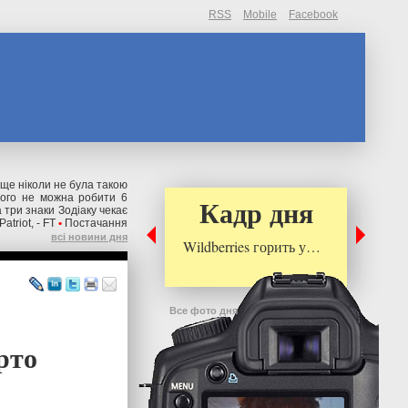
RSS
Mobile
Facebook
 ще ніколи не була такою
чого не можна робити 6
Кадр дня
 три знаки Зодіаку чекає
triot, - FT
•
Постачання
всі новини дня
Wildberries горить у…
Все фото дня
рто