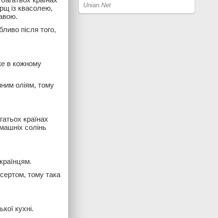
орщ із квасолею,
авою.
ливо після того,
же в кожному
ним оліям, тому
агатьох країнах
машніх солінь
країнцям.
сертом, тому така
кої кухні.