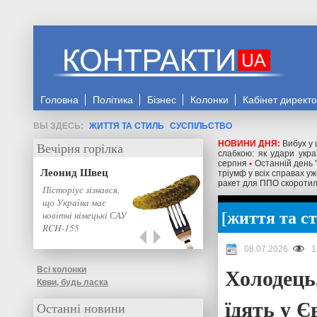
Головна
Політика
Бізнес
Колонки
Кабінет директ
ЖИТТЯ ТА СТИЛЬ
СУСПІЛЬСТВО
НОВИНИ ДНЯ:
Вибух у
Вечірня горілка
слабкою: як удари укра
серпня
•
Останній день 
Леонид Швец
тріумф у всіх справах 
ракет для ППО скоротило
Пісторіус зізнався,
що Україна має
життя та с
новітні німецькі САУ
RCH-155
08.07.2026
1
Холодець,
Всі колонки
Квви, будь ласка
їдять у Є
Останні новини