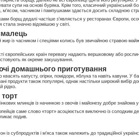
увати супи на основі буряка. Крім того, класичний український б
, м’ясом, часником і пампушками здається досить складною стр
ками борщ дедалі частіше з’являється у ресторанах Європи, особ
я стала значно відомішою у світі.
смалець
 жир із часником і спеціями колись був звичайною стравою май
сті європейських країн перевагу надають вершковому або рослин
стовують як окреме закушування.
очі домашнього приготування
о квасять капусту, огірки, помідори, яблука та навіть кавуни. У б
ні продукти також популярні, однак настільки широкий вибір до
й рідко.
 торт
інкових млинців із начинкою з овочів і майонезу добре знайома у
опейців саме слово «торт» асоціюється виключно із солодким де
кликає подив.
н із субпродуктів і м’яса також належить до традиційної українсь