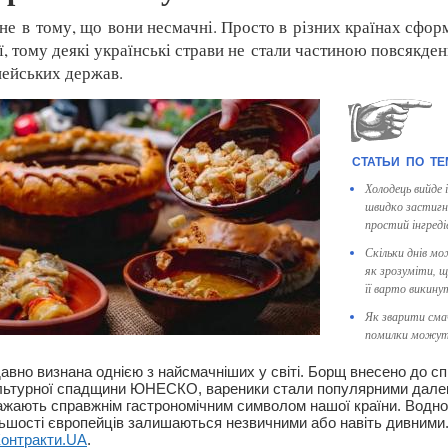
не в тому, що вони несмачні. Просто в різних країнах сфор
ії, тому деякі українські страви не стали частиною повсякд
пейських держав.
Холодець вийде 
швидко застигн
простий інгред
Скільки днів мо
як зрозуміти, щ
її варто викину
Як зварити смач
помилки можуть
давно визнана однією з найсмачніших у світі. Борщ внесено до с
ультурної спадщини ЮНЕСКО, вареники стали популярними дале
важають справжнім гастрономічним символом нашої країни. Водно
ільшості європейців залишаються незвичними або навіть дивними
онтракти.UA
.