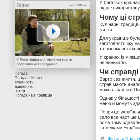
У багатьох країнах
Відео
— 05.08 —
рідше використову
Чому ці ст
Кулінарні традиці
життя.
Для українців бул
заготовляти їжу на
та різноманітні ква
У країнах із м’як
У Росії підірвали міл-блогера та
не виникало.
розробника FPV-дронів
Чи справді 
Погода
Погода в
Киеве
Варто зазначити, 
влажность:
страв мають анало
давление:
можна знайти в Пол
ветер:
Погода на
sinoptik.ua
Однак у більшості
меню й можуть зда
Попри це українськ
сало все частіше 
років тому здавал
за межами України
Життя та Стиль / 