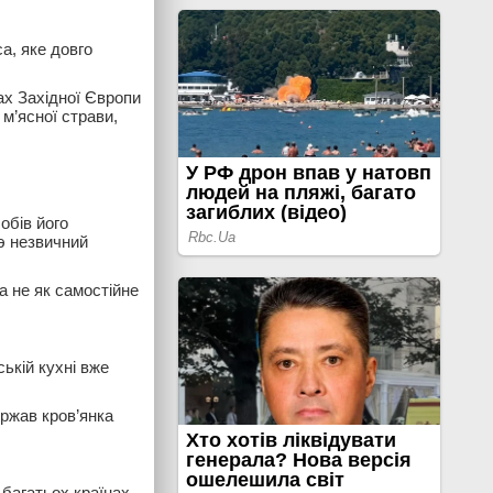
а, яке довго
ах Західної Європи
 м’ясної страви,
обів його
э незвичний
а не як самостійне
ькій кухні вже
ержав кров’янка
 багатьох країнах