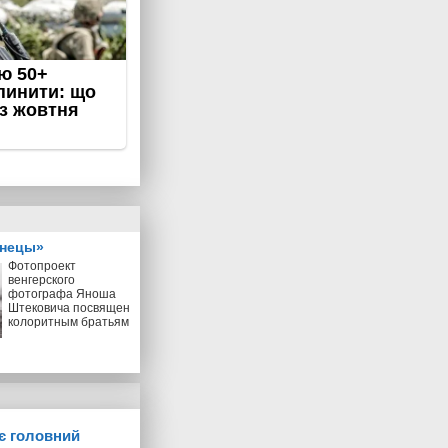
знецы»
Фотопроект
венгерского
фотографа Яноша
Штековича посвящен
колоритным братьям
ує головний