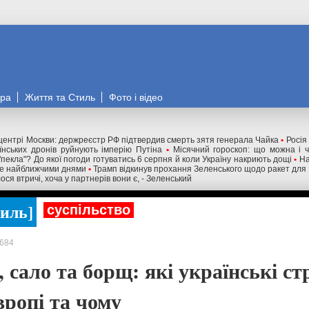
ора
Життя та Стиль
Фото і відео
 центрі Москви: держреєстр РФ підтвердив смерть зятя генерала Чайка
•
Росія
їнських дронів руйнують імперію Путіна
•
Місячний гороскоп: що можна і 
"пекла"? До якої погоди готуватись 6 серпня й коли Україну накриють дощі
•
На
уже найближчими днями
•
Трамп відкинув прохання Зеленського щодо ракет для Pa
ся втричі, хоча у партнерів вони є, - Зеленський
тиль
суспільство
684
 сало та борщ: які українські ст
вропі та чому