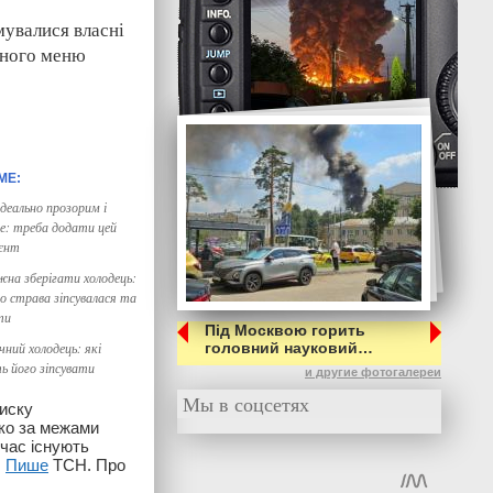
мувалися власні
енного меню
ідеально прозорим і
е: треба додати цей
ієнт
жна зберігати холодець:
о страва зіпсувалася та
ти
Під Москвою горить
ний холодець: які
головний науковий…
 його зіпсувати
и другие фотогалереи
Мы в соцсетях
писку
ко за межами
час існують
.
Пише
ТСН. Про