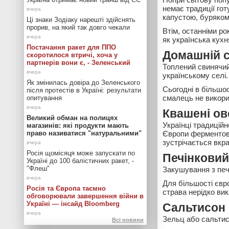
немає традиції гот
капустою, буряком
Ці знаки Зодіаку нарешті здійснять
прорив, на який так довго чекали
Втім, останніми ро
як українська кухн
Постачання ракет для ППО
Домашній 
скоротилося втричі, хоча у
партнерів вони є, - Зеленський
Топлений свинячий
українському селі.
Як змінилась довіра до Зеленського
Сьогодні в більшо
після протестів в Україні: результати
смалець не викори
опитування
Квашені ов
Великий обман на полицях
Українці традиційн
магазинів: які продукти мають
право називатися "натуральними"
Європи ферментова
зустрічається вкра
Росія щомісяця може запускати по
Печінковий
Україні до 100 балістичних ракет, -
"Флеш"
Закушування з печ
Для більшості євр
Росія та Європа таємно
страва нерідко ви
обговорювали завершення війни в
Україні — інсайд Bloomberg
Сальтисон
Зельц або сальтисо
Всі новини