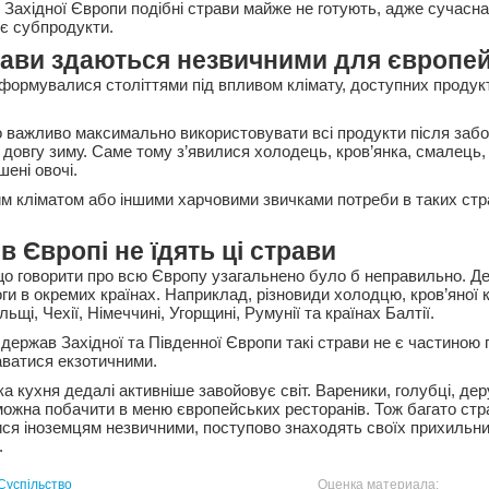
 Західної Європи подібні страви майже не готують, адже сучасна
є субпродукти.
рави здаються незвичними для європей
ї формувалися століттями під впливом клімату, доступних продук
о важливо максимально використовувати всі продукти після забо
 довгу зиму. Саме тому з’явилися холодець, кров’янка, смалець,
шені овочі.
шим кліматом або іншими харчовими звичками потреби в таких стр
в Європі не їдять ці страви
що говорити про всю Європу узагальнено було б неправильно. Дея
ги в окремих країнах. Наприклад, різновиди холодцю, кров’яної 
ьщі, Чехії, Німеччині, Угорщині, Румунії та країнах Балтії.
 держав Західної та Південної Європи такі страви не є частиною
ватися екзотичними.
а кухня дедалі активніше завойовує світ. Вареники, голубці, дер
можна побачити в меню європейських ресторанів. Тож багато стра
ися іноземцям незвичними, поступово знаходять своїх прихильни
.
Суспільство
Оценка материала: