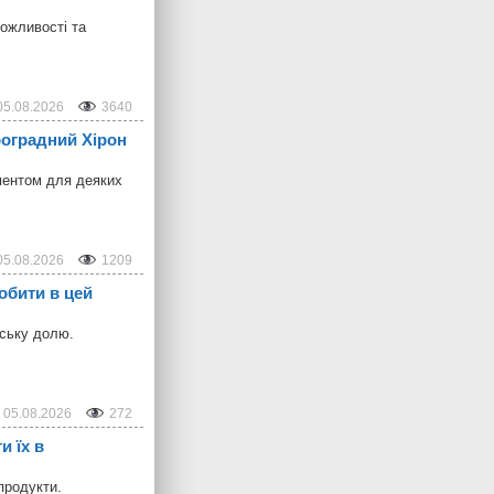
можливості та
05.08.2026
3640
троградний Хірон
ментом для деяких
05.08.2026
1209
обити в цей
дську долю.
05.08.2026
272
и їх в
продукти.