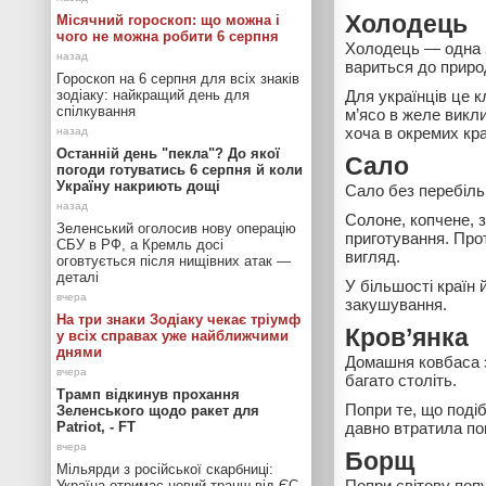
Холодець
Місячний гороскоп: що можна і
чого не можна робити 6 серпня
Холодець — одна з 
вариться до приро
Гороскоп на 6 серпня для всіх знаків
зодіаку: найкращий день для
Для українців це к
спілкування
м’ясо в желе викли
хоча в окремих кра
Останній день "пекла"? До якої
Сало
погоди готуватись 6 серпня й коли
Україну накриють дощі
Сало без перебіль
Солоне, копчене, 
Зеленський оголосив нову операцію
приготування. Про
СБУ в РФ, а Кремль досі
вигляд.
оговтується після нищівних атак —
деталі
У більшості країн 
закушування.
На три знаки Зодіаку чекає тріумф
Кров’янка
у всіх справах уже найближчими
днями
Домашня ковбаса з 
багато століть.
Трамп відкинув прохання
Попри те, що подіб
Зеленського щодо ракет для
Patriot, - FT
давно втратила по
Борщ
Мільярди з російської скарбниці:
Попри світову попу
Україна отримає новий транш від ЄС