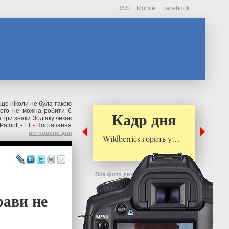
RSS
Mobile
Facebook
 ще ніколи не була такою
чого не можна робити 6
Кадр дня
 три знаки Зодіаку чекає
triot, - FT
•
Постачання
всі новини дня
Wildberries горить у…
Все фото дня
рави не