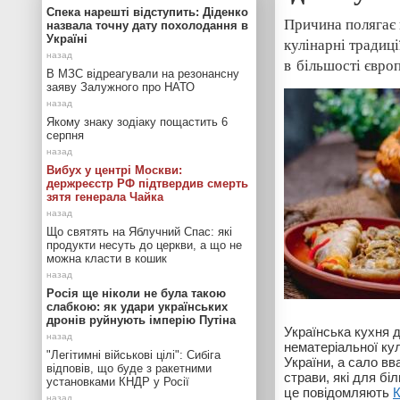
Спека нарешті відступить: Діденко
Причина полягає 
назвала точну дату похолодання в
Україні
кулінарні традиц
в більшості євро
В МЗС відреагували на резонансну
заяву Залужного про НАТО
Якому знаку зодіаку пощастить 6
серпня
Вибух у центрі Москви:
держреєстр РФ підтвердив смерть
зятя генерала Чайка
Що святять на Яблучний Спас: які
продукти несуть до церкви, а що не
можна класти в кошик
Росія ще ніколи не була такою
слабкою: як удари українських
дронів руйнують імперію Путіна
Українська кухня 
нематеріальної к
"Легітимні військові цілі": Сибіга
України, а сало в
відповів, що буде з ракетними
страви, які для б
установками КНДР у Росії
це повідомляють
К