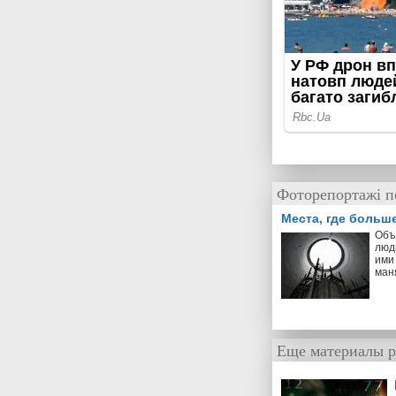
Фоторепортажі п
Места, где больш
Объ
люд
ими 
ман
Еще материалы р