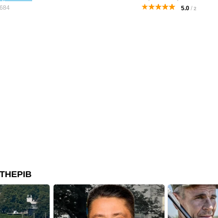
684
5.0
/
2