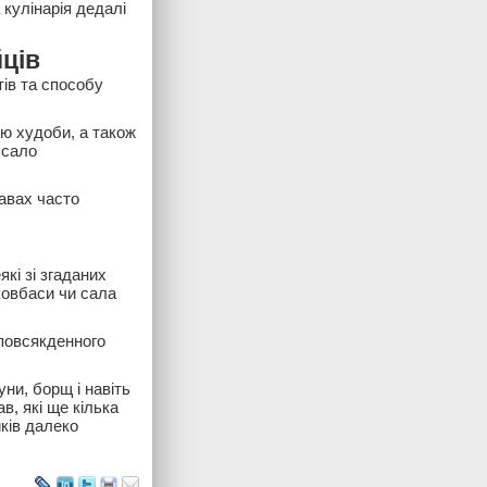
 кулінарія дедалі
ців
тів та способу
ю худоби, а також
 сало
авах часто
кі зі згаданих
ковбаси чи сала
 повсякденного
уни, борщ і навіть
в, які ще кілька
ків далеко