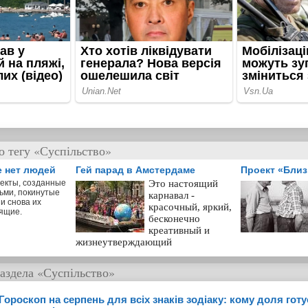
о тегу «Суспільство»
е нет людей
Гей парад в Амстердаме
Проект «Бли
екты, созданные
Это настоящий
ьми, покинутые
карнавал -
и снова их
красочный, яркий,
ящие.
бесконечно
креативный и
жизнеутверждающий
аздела
«Суспільство»
Гороскоп на серпень для всіх знаків зодіаку: кому доля гот