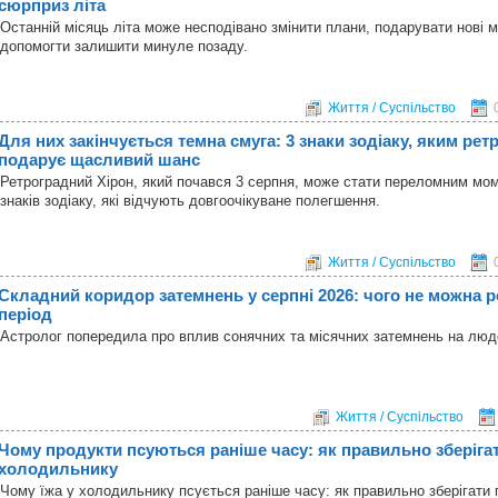
сюрприз літа
Останній місяць літа може несподівано змінити плани, подарувати нові 
допомогти залишити минуле позаду.
Життя / Суспільство
Для них закінчується темна смуга: 3 знаки зодіаку, яким ре
подарує щасливий шанс
Ретроградний Хірон, який почався 3 серпня, може стати переломним мо
знаків зодіаку, які відчують довгоочікуване полегшення.
Життя / Суспільство
Складний коридор затемнень у серпні 2026: чого не можна р
період
Астролог попередила про вплив сонячних та місячних затемнень на лю
Життя / Суспільство
Чому продукти псуються раніше часу: як правильно зберігат
холодильнику
Чому їжа у холодильнику псується раніше часу: як правильно зберігати 