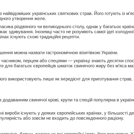
найвідоміших українських святкових страв. Його готують із м’яс
дного утворення желе.
ласика різдвяного чи великоднього столу, однак у багатьох країн
кає здивування. Іноземці часто не розуміють самої ідеї холодної
їнах існують схожі традиційні рецепти.
шення можна назвати гастрономічною візитівкою України.
з часником, перцем або спеціями — українці знають десятки спос
те для багатьох європейців шматок свинячого жиру без м’яса ма
його використовують лише як інгредієнт для приготування страв, 
додаванням свинячої крові, крупи та спецій популярна в українс
ні вироби існують у деяких європейських країнах, у більшості д
пулярність або зовсім не входить до повсякденного раціону.
лярність борщу, далеко не всі європейці їдять його регулярно. У