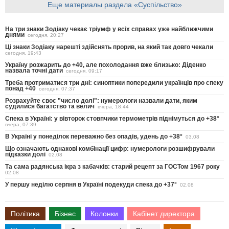
Еще материалы раздела «Суспільство»
На три знаки Зодіаку чекає тріумф у всіх справах уже найближчими
днями
сегодня, 20:27
Ці знаки Зодіаку нарешті здійснять прорив, на який так довго чекали
сегодня, 19:43
Україну розжарить до +40, але похолодання вже близько: Діденко
назвала точні дати
сегодня, 09:17
Треба протриматися три дні: синоптики попередили українців про спеку
понад +40
сегодня, 07:37
Розрахуйте своє "число долі": нумерологи назвали дати, яким
судилися багатство та велич
вчера, 18:44
Спека в Україні: у вівторок стовпчики термометрів піднімуться до +38°
вчера, 07:39
В Україні у понеділок переважно без опадів, удень до +38°
03.08
Що означають однакові комбінації цифр: нумерологи розшифрували
підказки долі
02.08
Та сама радянська ікра з кабачків: старий рецепт за ГОСТом 1967 року
02.08
У першу неділю серпня в Україні подекуди спека до +37°
02.08
Політика
Бізнес
Колонки
Кабінет директора