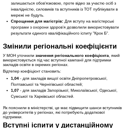
залишається обов'язковою, проте відео за участю осіб з
інвалідністю, силовиків та вступників із ТОТ публікувати в
мережі не будуть.
Спрощення для магістрів:
Для вступу на магістерські
програми з охорони здоров’я дозволили використовувати
результати єдиного кваліфікаційного іспиту "Крок Б".
Змінили регіональні коефіцієнти
У МОН уточнили
значення регіонального коефіцієнта
, який
використовується під час вступної кампанії для підтримки
закладів освіти в окремих регіонах.
Відтепер коефіцієнт становить:
1,04
- для закладів вищої освіти Дніпропетровської,
Полтавської та Чернігівської областей;
1,07
- для закладів Запорізької, Миколаївської, Одеської,
Сумської та Харківської областей.
Як пояснили в міністерстві, це має підвищити шанси вступників
до університетів у регіонах, які потребують додаткової
підтримки.
Вступні іспити у дистанційному