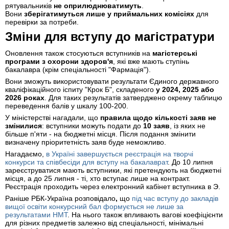
рятувальників
не оприлюднюватимуть
.
Вони
зберігатимуться лише у приймальних комісіях
для
перевірки за потреби.
Зміни для вступу до магістратури
Оновлення також стосуються вступників на
магістерські
програми з охорони здоров'я
, які вже мають ступінь
бакалавра (крім спеціальності "Фармація").
Вони зможуть використовувати результати Єдиного державного
кваліфікаційного іспиту "Крок Б", складеного
у 2024, 2025 або
2026 роках
. Для таких результатів затверджено окрему таблицю
переведення балів у шкалу 100-200.
У міністерстві нагадали, що
правила щодо кількості заяв не
змінилися
: вступники можуть подати до
10 заяв
, із яких не
більше п'яти - на бюджетні місця. Після подання змінити
визначену пріоритетність заяв буде неможливо.
Нагадаємо,
в Україні завершується реєстрація на творчі
конкурси та співбесіди для вступу на бакалаврат
. До 10 липня
зареєструватися мають вступники, які претендують на бюджетні
місця, а до 25 липня - ті, хто вступає лише на контракт.
Реєстрація проходить через електронний кабінет вступника в Э.
Раніше РБК-Україна розповідало
,
що
під час вступу до закладів
вищої освіти конкурсний бал формується не лише за
результатами НМТ
. На нього також впливають вагові коефіцієнти
для різних предметів залежно від спеціальності, мінімальні