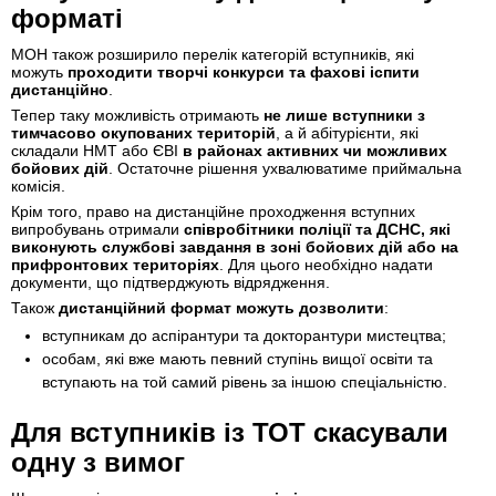
форматі
МОН також розширило перелік категорій вступників, які
можуть
проходити творчі конкурси та фахові іспити
дистанційно
.
Тепер таку можливість отримають
не лише вступники з
тимчасово окупованих територій
, а й абітурієнти, які
складали НМТ або ЄВІ
в районах активних чи можливих
бойових дій
. Остаточне рішення ухвалюватиме приймальна
комісія.
Крім того, право на дистанційне проходження вступних
випробувань отримали
співробітники поліції та ДСНС, які
виконують службові завдання в зоні бойових дій або на
прифронтових територіях
. Для цього необхідно надати
документи, що підтверджують відрядження.
Також
дистанційний формат можуть дозволити
:
вступникам до аспірантури та докторантури мистецтва;
особам, які вже мають певний ступінь вищої освіти та
вступають на той самий рівень за іншою спеціальністю.
Для вступників із ТОТ скасували
одну з вимог