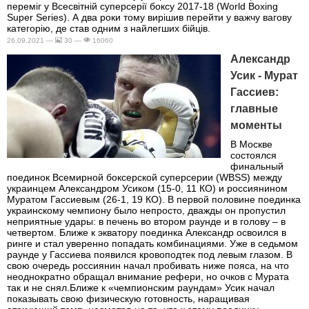
переміг у Всесвітній суперсерії боксу 2017-18 (World Boxing
Super Series). А два роки тому вирішив перейти у важчу вагову
категорію, де став одним з найлегших бійців.
26.09.2021 —
30 —
16060
Александр
Усик - Мурат
Гассиев:
главные
моменты
В Москве
состоялся
финальный
поединок Всемирной боксерской суперсерии (WBSS) между
украинцем Александром Усиком (15-0, 11 КО) и россиянином
Муратом Гассиевым (26-1, 19 КО). В первой половине поединка
украинскому чемпиону было непросто, дважды он пропустил
неприятные удары: в печень во втором раунде и в голову – в
четвертом. Ближе к экватору поединка Александр освоился в
ринге и стал уверенно попадать комбинациями. Уже в седьмом
раунде у Гассиева появился кровоподтек под левым глазом. В
свою очередь россиянин начал пробивать ниже пояса, на что
неоднократно обращал внимание рефери, но очков с Мурата
так и не снял.Ближе к «чемпионским раундам» Усик начал
показывать свою физическую готовность, наращивая