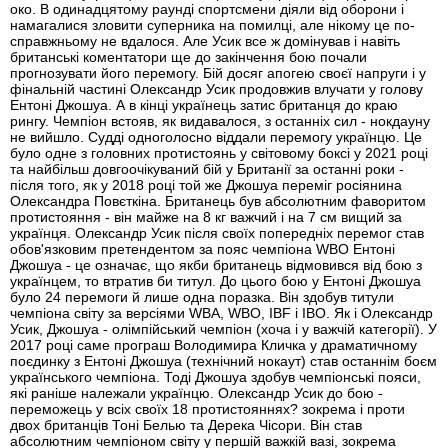
око. В одинадцятому раунді спортсмени діяли від оборони і
намагалися зловити суперника на помилці, але нікому це по-
справжньому не вдалося. Але Усик все ж домінував і навіть
британські коментатори ще до закінчення бою почали
прогнозувати його перемогу. Бій досяг апогею своєї напруги і у
фінальній частині Олександр Усик продовжив влучати у голову
Ентоні Джошуа. А в кінці українець затис британця до краю
рингу. Чемпіон встояв, як видавалося, з останніх сил - нокдауну
не вийшло. Судді одноголосно віддали перемогу українцю. Це
було одне з головних протистоянь у світовому боксі у 2021 році
та найбільш довгоочікуваний бій у Британії за останні роки -
після того, як у 2018 році той же Джошуа переміг росіянина
Олександра Повєткіна. Британець був абсолютним фаворитом
протистояння - він майже на 8 кг важчий і на 7 см вищий за
українця. Олександр Усик після своїх попередніх перемог став
обов'язковим претендентом за пояс чемпіона WBO Ентоні
Джошуа - це означає, що якби британець відмовився від бою з
українцем, то втратив би титул. До цього бою у Ентоні Джошуа
було 24 перемоги й лише одна поразка. Він здобув титули
чемпіона світу за версіями WBA, WBO, IBF і IBO. Як і Олександр
Усик, Джошуа - олімпійський чемпіон (хоча і у важчій категорії). У
2017 році саме програш Володимира Кличка у драматичному
поєдинку з Ентоні Джошуа (технічний нокаут) став останнім боєм
українського чемпіона. Тоді Джошуа здобув чемпіонські пояси,
які раніше належали українцю. Олександр Усик до бою -
переможець у всіх своїх 18 протистояннях? зокрема і проти
двох британців Тоні Белью та Дерека Чісори. Він став
абсолютним чемпіоном світу у першій важкій вазі, зокрема