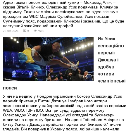
Адже таким поясом володів і твій кумир – Мохамед Алі», –
сказав Віталій Кличко. Олександр Усик подякував Кличку за
підтримку. Також чемпіони поспілкувалися по відео зв‘язку з
президентом WBC Маурісіо Сулейманом. Усик показав
Сулейману пояс, подарований Кличком і зазначив, що це буде
наступний завойований ним трофей.
28.09.2021 —
9 —
7593
Як Усик
сенсаційно
переміг
Джошуа і
здобув
чотири
чемпіонські
пояси
У ніч на неділю у Лондоні український боксер Олександр Усик
переміг британця Ентоні Джошуа і забрав його чотири
чемпіонські пояси у найпрестижнішій надважкій вазі за версіями
WBA, WBO, IBF і IBO. Всі три судді віддали перемогу
Олександру Усику. Напередодні усі оглядачі та букмекери
ставили на перемогу британця. На арені Tottenham Hotspur на
битву Усика з Джошуа прийшло подивитися близько 67 тисячі
глядачів. Він повернув в Україну пояси, які раніше належали