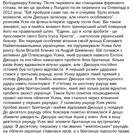
Володимиру Кличку. Після перемоги він станцював фірмового
гопака, як він це зробив у Лондоні після перемоги на Олімпіаді в
2012 році. "Бій пройшов саме так, як я очікував. Було кілька
моментів, коли Джошуа затискав, але нічого особливого", -
розповів Усик на флеш-інтерв'ю одразу після бою. Він також
зізнався, що в якийсь момент його тренерський штаб повернув
його на правильний шлях. "Єдине, що я хотів зробити - це
прославити свого Бога Ісуса Христа", - наголосив український
боксер. Він передав особливе вітання своїй доньці Єлизаветі.
Найвпізнаванішими українцями, які підтримували Усика біля
рингу, були Віталій Кличко та Андрій Шевченко. Бій почався з
активних дій Олександра Усика, який рухався навколо Ентоні
Джошуа та постійно намагався пробити блок британця. Кілька
разів йому вдавалися влучні удари, але і Джошуа постійно
готовий був потужно відповісти. А перший розмін ударами
стався у третьому раунді, коли Усику вдався лівий прямий у
голову Джошуа. В якийсь момент Джошуа після пропущеного
удару навіть похитнувся. У п'ятому та шостому раунді вже
краще діяв британський чемпіон, який зміг кілька разів відчутно
пробити захист українця. Також було помітне пошкодження
правої частини обличчя Усика, яке сталося через зіткнення
головами у перших раундах. У сьомому раунді Усик уміло
пробив захист британця і майже відправив Джошуа у нокдаун.
До десятого раунду обоє боксерів помітно втомилися й дещо
збавили швидкість, Джошуа частіше йшов у клінч. Але в кінці
дев'ятого раунду Усик зміг зловити британця на зустрічному
ударі. В десятому, першому з так званих "чемпіонських" раундів,
на обличчі українця з'явилася кров, а у британця підпухло праве