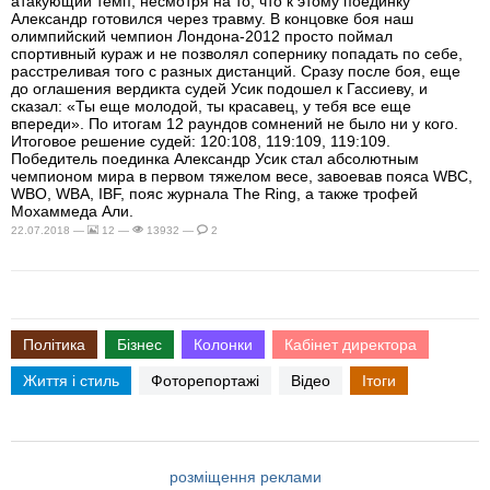
атакующий темп, несмотря на то, что к этому поединку
Александр готовился через травму. В концовке боя наш
олимпийский чемпион Лондона-2012 просто поймал
спортивный кураж и не позволял сопернику попадать по себе,
расстреливая того с разных дистанций. Сразу после боя, еще
до оглашения вердикта судей Усик подошел к Гассиеву, и
сказал: «Ты еще молодой, ты красавец, у тебя все еще
впереди». По итогам 12 раундов сомнений не было ни у кого.
Итоговое решение судей: 120:108, 119:109, 119:109.
Победитель поединка Александр Усик стал абсолютным
чемпионом мира в первом тяжелом весе, завоевав пояса WBC,
WBO, WBA, IBF, пояс журнала The Ring, а также трофей
Мохаммеда Али.
22.07.2018 —
12 —
13932 —
2
Політика
Бізнес
Колонки
Кабінет директора
Життя і стиль
Фоторепортажі
Відео
Ітоги
розміщення реклами