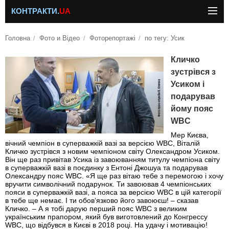
КОНТРАКТИ.
UA
Головна
Фото и Відео
Фоторепортажі
по тегу: Усик
Кличко
зустрівся з
Усиком і
подарував
йому пояс
WBC
Мер Києва,
вічний чемпіон в суперважкій вазі за версією WBC, Віталій
Кличко зустрівся з новим чемпіоном світу Олександром Усиком.
Він ще раз привітав Усика із завоюванням титулу чемпіона світу
в суперважкій вазі в поєдинку з Ентоні Джошуа та подарував
Олександру пояс WBC. «Я ще раз вітаю тебе з перемогою і хочу
вручити символічний подарунок. Ти завоював 4 чемпіонських
пояси в суперважкій вазі, а пояса за версією WBC в цій категорії
в тебе ще немає. І ти обов‘язково його завоюєш! – сказав
Кличко. – А я тобі дарую перший пояс WBC з великим
українським прапором, який був виготовлений до Конгрессу
WBC, що відбувся в Києві в 2018 році. На удачу і мотивацію!