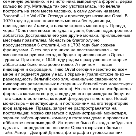
семейную реликвию, и из источника выпрыгнула форель, держа
кольцо во рту. Матильда так расчувствовалась, что велела
построить на этом месте часовню, а саму долину назвала
Золотой – Le Val d’Or. Отсюда и происходит название Orval. В
1070 году в долине появились монахи-бенедиктинцы,
пришедшие из Италии, и начали строить монастырь. Правда,
через 40 лет они внезапно куда-то ушли, бросив недостроенное
аббатство. Достраивали его уже другие монахи, приглашенные
местным правителем. Монастырь благополучно
просуществовал 6 столетий, но в 1793 году был сожжен
французами. С тех пор его никто не восстанавливал – по
живописным руинам сегодня бродят приезжающие в Орвал
туристы. При этом, в 1948 году рядом с разрушенным старым
аббатством было построено новое. А при нем – новая
пивоварня и сыроварня. Пиво Orval сегодня известно во всем
мире и продается даже у нас, в Украине (траппистское пиво —
разновидность бельгийского эля, изначально сваренного в
пивоварнях размещенных в старинных бельгийских монастырях
католического ордена траппистов). На его этикетке изображена
форель с кольцом во рту, а воду для его производства берут из
того самого источника, который фигурирует в легенде. Новый
монастырь – действующий, и посторонним на его территорию
вход запрещен. Правда, запрет не распространяется на
постояльцев: можно связаться с администрацией монастыря,
заранее забронировать комнату в гостевом доме и провести в
аббатстве несколько дней. Интересно было бы когда-нибудь это
сделать – определенно, «своим» Орвал открывает больше
тайн. Автор - Дмитрий Дятлов, фотограф и путешественник