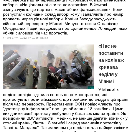
Чжі, лідерка партії-переможниці листопадових парламентських
виборів, «Національної ліги за демократію». Військові
звинувачують цю партію в масштабних фальсифікаціях. Вони
розпустили колишній склад виборчкому і заявляють про намір
провести через рік нові вибори. Країни Заходу засуджують
військовий переворот у М’янмі. Минулого тижня Організація
Об’єднаних Націй повідомила про щонайменше 70 людей, яких
убили силовики під час протестів.
16.03.2021 —
17 —
18414
«Нас не
поставити
на коліна»:
кривава
неділя у
М'янмі
У М'янмі в
неділю поліція відкрила вогонь по демонстрантах, які
протестують проти військових, що прийшли до влади в цій країні
після час перевороту. Представники ООН повідомляють про
"достовірну інформацію" про щонайменше 18 загиблих. Цими
вихідними акції протесту відбулися у багатьох містах країни. Як
повідомили ВВС активісти і медики, не менше дев'яти вбитих - у
столиці країни, Янгоні. Є загиблі і серед учасників протестів у
Тавої та Мандалаї. Таким чином ця неділя стала найкривавішим