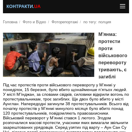
КОНТРАКТИ.
UA
Головна
Фото и Відео
Фоторепортажі
по тегу: полция
М’янма:
протести
проти
військового
перевороту
тривають, є
загиблі
Під час протестів проти військового перевороту у М’янмі у
понеділок, 15 березня, було вбито щонайменше п’ятьох людей.
У місті М’їнджан, за словами свідків, силовики відкрили вогонь по
протестувальникам, троє загиблих. Ще двох було вбито у місті
Аунглан. Напередодні загинули 38 протестувальників. Всього від
початку протестів у М’янмі минулого місяця було вбито понад
120 протестувальників, повідомляють правозахисники.
Військовий переворот у М’янмі стався 1 лютого. Згодом
розпочалися масові протести, учасники яких вимагали звільнити
заарештованих урядовців. Серед узятих під варту – Аун Сан Су