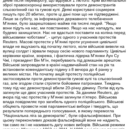
днем після перевороту, що відбувся 1 лютого. Крім вогнепальної
зброї правоохоронці використовували проти демонстрантів
сльозогінний газ та гумові кулі. Деякі користувачі соцмереж
пишуть про 20 вбитих, проте ці дані поки що не підтверджені.
Лише за суботу, за інформацією державного телебачення
М'янми, було заарештовано майже пів тисячі людей. "Якщо
вони підуть на нас, ми повстанемо. Якщо на нас нападуть, ми
будемо захищатися. Нас не вдасться поставити на коліна перед
військовими чоботами", - цитує одного з учасників протестів
Reuters. Масові протести у М'янмі проти усунення цивільної
влади не вщухають від початку лютого, коли військові вивели на
вулиці солдат і зірвали першу сесію нового парламенту. Цивільні
керівники країни, зокрема, і фактична лідерка М'янми Аун Су
Чжі, і президент Він М'їн, перебувають під домашнім арештом.
Військові запровадили в країні надзвичайний стан на рік та
встановили комендантську годину з 8 вечора до 4 ранку у
великих містах. На початку акцій протесту поліцейські
застосовували проти демонстрантів гумові кулі та сльозогінний
газ, але згодом стали стріляти бойовими патронами. Тиждень
тому під час демонстрації вбили 20-річну дівчину. Потім від куль
загинули ще двоє учасників протестів. За даними Reuters, до
вчора під час протестів у М'янмі загинули п'ятеро. Військова
влада повідомляє про загибель одного поліцейського. Військові
обіцяють провести нові парламентські вибори і твердять, що
результати попереднього голосування, в якому перемогла
"Національна ліга за демократію", були сфальсифіковані. При
цьому переконливих доказів фальсифікацій вони не надають,
так само як і не називають дату нових виборів. Військові режими