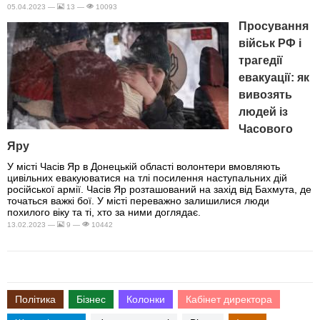
05.04.2023 —
13 —
10093
Просування
військ РФ і
трагедії
евакуації: як
вивозять
людей із
Часового
Яру
У місті Часів Яр в Донецькій області волонтери вмовляють
цивільних евакуюватися на тлі посилення наступальних дій
російської армії. Часів Яр розташований на захід від Бахмута, де
точаться важкі бої. У місті переважно залишилися люди
похилого віку та ті, хто за ними доглядає.
13.02.2023 —
9 —
10442
Політика
Бізнес
Колонки
Кабінет директора