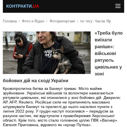
КОНТРАКТИ.
UA
Головна
Фото и Відео
Фоторепортажі
по тегу: Часов Яр
«Треба було
виїхати
раніше»:
військові
рятують
цивільних у
зоні
бойових дій на сході України
Кровопролитна битва за Бахмут триває. Місто майже
зруйноване. Українські військові та волонтери намагаються
рятувати цивільних, які опинилися у зоні бойових дій. Джерело:
AP, AFP, Reuters. Російські сили не припиняють масовано
штурмувати Бахмут та прилеглі до нього населені пункти з
липня 2022 року. У грудні наступ посилився – передусім за
рахунок частин, які відступили з правобережжя Херсонської
області. Крім того, місто стало головною ціллю ПВК «Вагнер»
Євгенія Пригожина, відомого як «кухар Путіна».