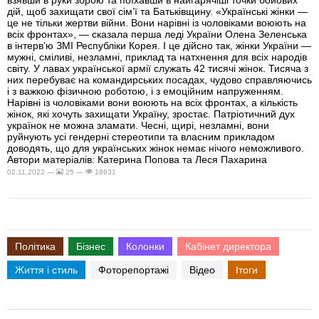
взявши в руки зброю та поїхавши в найгарячіші точки бойових
дій, щоб захищати свої сім’ї та Батьківщину. «Українські жінки —
це не тільки жертви війни. Вони нарівні із чоловіками воюють на
всіх фронтах», — сказала перша леді України Олена Зеленська
в інтерв’ю ЗМІ Республіки Корея. І це дійсно так, жінки України —
мужні, сміливі, незламні, приклад та натхнення для всіх народів
світу. У лавах української армії служать 42 тисячі жінок. Тисяча з
них перебуває на командирських посадах, чудово справляючись
і з важкою фізичною роботою, і з емоційним напруженням.
Нарівні із чоловіками вони воюють на всіх фронтах, а кількість
жінок, які хочуть захищати Україну, зростає. Патріотичний дух
українок не можна зламати. Чесні, щирі, незламні, вони
руйнують усі гендерні стереотипи та власним прикладом
доводять, що для українських жінок немає нічого неможливого.
Автори матеріалів: Катерина Попова та Леся Пахарина
02.11.2022 —
25 —
18631
Політика
Бізнес
Колонки
Кабінет директора
Життя і стиль
Фоторепортажі
Відео
Ітоги