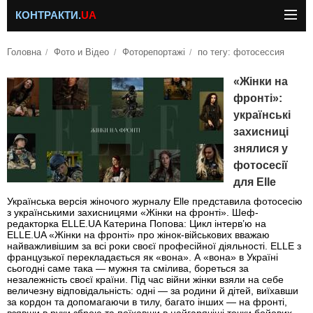
КОНТРАКТИ.
UA
Головна
Фото и Відео
Фоторепортажі
по тегу: фотосессия
«Жінки на
фронті»:
українські
захисниці
знялися у
фотосесії
для Elle
Українська версія жіночого журналу Elle представила фотосесію
з українськими захисницями «Жінки на фронті». Шеф-
редакторка ELLE.UA Катерина Попова: Цикл інтерв’ю на
ELLE.UA «Жінки на фронті» про жінок-військових вважаю
найважливішим за всі роки своєї професійної діяльності. ELLE з
французької перекладається як «вона». А «вона» в Україні
сьогодні саме така — мужня та смілива, бореться за
незалежність своєї країни. Під час війни жінки взяли на себе
величезну відповідальність: одні — за родини й дітей, виїхавши
за кордон та допомагаючи в тилу, багато інших — на фронті,