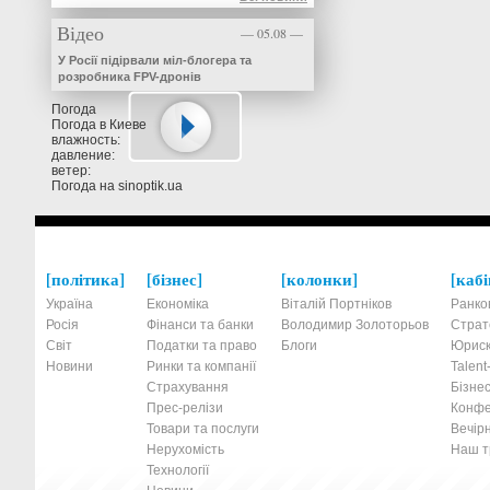
Відео
— 05.08 —
У Росії підірвали міл-блогера та
розробника FPV-дронів
Погода
Погода в
Киеве
влажность:
давление:
ветер:
Погода на
sinoptik.ua
політика
бізнес
колонки
кабі
Україна
Економіка
Віталій Портніков
Ранко
Росія
Фінанси та банки
Володимир Золоторьов
Страт
Світ
Податки та право
Блоги
Юриск
Новини
Ринки та компанії
Talen
Страхування
Бізнес
Прес-релізи
Конфе
Товари та послуги
Вечірн
Нерухомість
Наш тр
Технології