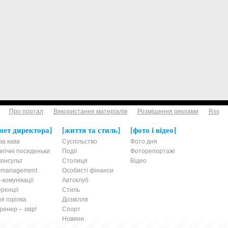
Про портал
Використання матеріалів
Розміщення реклами
Rss
нет директора
життя та стиль
фото і відео
ва кава
Суспільство
Фото дня
егічні посиденьки
Події
Фоторепортажі
онсульт
Столиця
Відео
t-management
Особисті фінанси
-комунікації
Автоклуб
ренції
Стиль
я горілка
Дозвілля
енер – звір!
Спорт
Новини