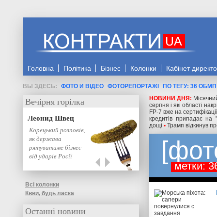
Головна
Політика
Бізнес
Колонки
Кабінет директ
ФОТО И ВІДЕО
ФОТОРЕПОРТАЖІ
ПО ТЕГУ: 36 ОБМП
НОВИНИ ДНЯ:
Місячний
Вечірня горілка
серпня і які області на
FP-7 вже на сертифікаці
Леонид Швец
кредитів припадає на 
дощі
•
Трамп відкинув пр
Корецький розповів,
як держава
фот
рятуватиме бізнес
від ударів Росії
метки: 3
Всі колонки
Квви, будь ласка
Останні новини