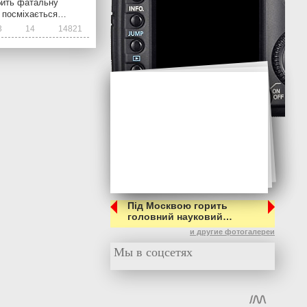
обить фатальну
- посміхається…
3
14
14821
Під Москвою горить
головний науковий…
и другие фотогалереи
Мы в соцсетях