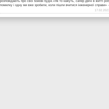
розповідають про свої бойові будні.«Як то кажуть, сапер двічі в житті р
помилку і одну ми вже зробили, коли пішли вчитися інженерної справи» 
17.02.202