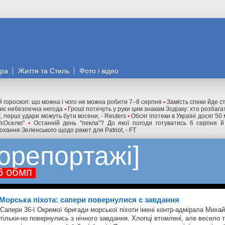
ора
Життя та Стиль
Фото і відео
 гороскоп: що можна і чого не можна робити 7–8 серпня
•
Замість спеки йде с
криє небезпечна негода
•
Гроші потечуть у руки цим знакам Зодіаку: хто розбага
ї, перші удари можуть бути восени, - Reuters
•
Обсяг іпотеки в Україні досяг 50
"єОселю"
•
Останній день "пекла"? До якої погоди готуватись 6 серпня й
охання Зеленського щодо ракет для Patriot, - FT
орепортажі
6 обмп
Морська піхота: сапери повернулися с завдання
Сапери 36-ї Окремої бригади морської піхоти імені контр-адмірала Миха
тільки-но повернулись з нічного завдання. Хлопці втомлені, але весело 