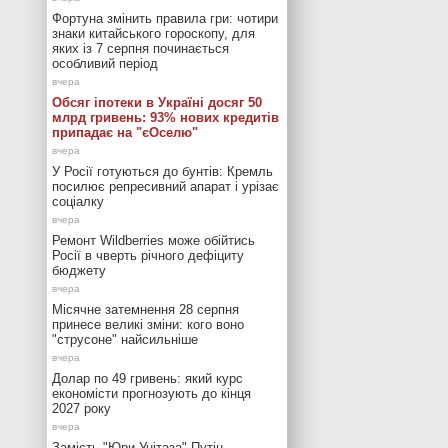
Фортуна змінить правила гри: чотири
знаки китайського гороскопу, для
яких із 7 серпня починається
особливий період
Обсяг іпотеки в Україні досяг 50
млрд гривень: 93% нових кредитів
припадає на "єОселю"
У Росії готуються до бунтів: Кремль
посилює репресивний апарат і урізає
соціалку
Ремонт Wildberries може обійтись
Росії в чверть річного дефіциту
бюджету
Місячне затемнення 28 серпня
принесе великі зміни: кого воно
"струсоне" найсильніше
Долар по 49 гривень: який курс
економісти прогнозують до кінця
2027 року
Замість "Юри Унітаза" Путін