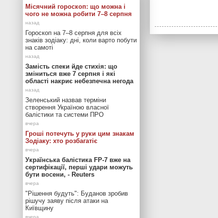
Місячний гороскоп: що можна і
чого не можна робити 7–8 серпня
Гороскоп на 7–8 серпня для всіх
знаків зодіаку: дні, коли варто побути
на самоті
Замість спеки йде стихія: що
зміниться вже 7 серпня і які
області накриє небезпечна негода
Зеленський назвав терміни
створення Україною власної
балістики та системи ПРО
Гроші потечуть у руки цим знакам
Зодіаку: хто розбагатіє
Українська балістика FP-7 вже на
сертифікації, перші удари можуть
бути восени, - Reuters
"Рішення будуть": Буданов зробив
рішучу заяву після атаки на
Київщину