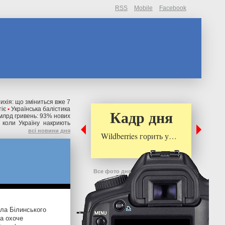
RSS
Mobile
Facebook
тихія: що зміниться вже 7
тіє
•
Українська балістика
Кадр дня
 млрд гривень: 93% нових
 коли Україну накриють
всі новини дня
Wildberries горить у…
Все фото дня
йла Білинського
та охоче