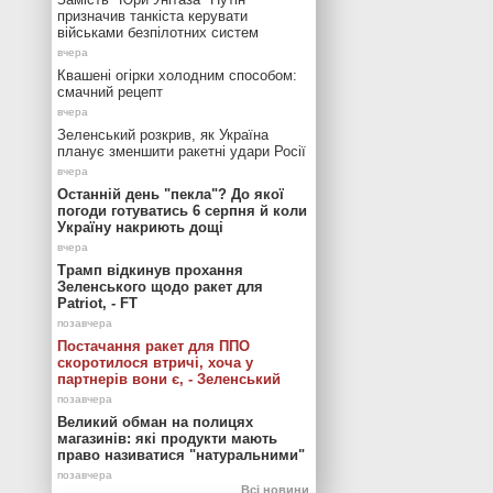
призначив танкіста керувати
військами безпілотних систем
Квашені огірки холодним способом:
смачний рецепт
Зеленський розкрив, як Україна
планує зменшити ракетні удари Росії
Останній день "пекла"? До якої
погоди готуватись 6 серпня й коли
Україну накриють дощі
Трамп відкинув прохання
Зеленського щодо ракет для
Patriot, - FT
Постачання ракет для ППО
скоротилося втричі, хоча у
партнерів вони є, - Зеленський
Великий обман на полицях
магазинів: які продукти мають
право називатися "натуральними"
Всі новини