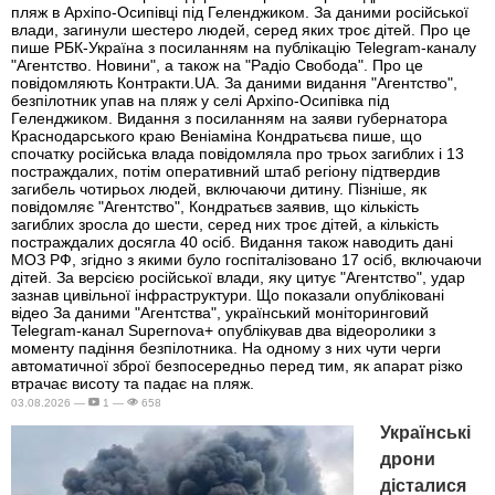
пляж в Архіпо-Осипівці під Геленджиком. За даними російської
влади, загинули шестеро людей, серед яких троє дітей. Про це
пише РБК-Україна з посиланням на публікацію Telegram-каналу
"Агентство. Новини", а також на "Радіо Свобода". Про це
повідомляють Контракти.UA. За даними видання "Агентство",
безпілотник упав на пляж у селі Архіпо-Осипівка під
Геленджиком. Видання з посиланням на заяви губернатора
Краснодарського краю Веніаміна Кондратьєва пише, що
спочатку російська влада повідомляла про трьох загиблих і 13
постраждалих, потім оперативний штаб регіону підтвердив
загибель чотирьох людей, включаючи дитину. Пізніше, як
повідомляє "Агентство", Кондратьєв заявив, що кількість
загиблих зросла до шести, серед них троє дітей, а кількість
постраждалих досягла 40 осіб. Видання також наводить дані
МОЗ РФ, згідно з якими було госпіталізовано 17 осіб, включаючи
дітей. За версією російської влади, яку цитує "Агентство", удар
зазнав цивільної інфраструктури. Що показали опубліковані
відео За даними "Агентства", український моніторинговий
Telegram-канал Supernova+ опублікував два відеоролики з
моменту падіння безпілотника. На одному з них чути черги
автоматичної зброї безпосередньо перед тим, як апарат різко
втрачає висоту та падає на пляж.
03.08.2026 —
1 —
658
Українські
дрони
дісталися