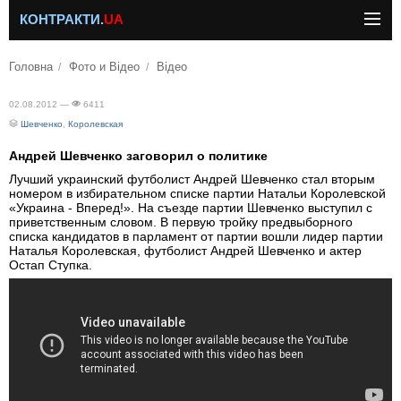
КОНТРАКТИ.
UA
Головна
Фото и Відео
Відео
02.08.2012 —
6411
Шевченко
,
Королевская
Андрей Шевченко заговорил о политике
Лучший украинский футболист Андрей Шевченко стал вторым
номером в избирательном списке партии Натальи Королевской
«Украина - Вперед!». На съезде партии Шевченко выступил с
приветственным словом. В первую тройку предвыборного
списка кандидатов в парламент от партии вошли лидер партии
Наталья Королевская, футболист Андрей Шевченко и актер
Остап Ступка.