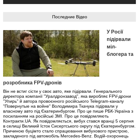
Последние Відео
У Росії
підірвали
міл-
блогера та
розробника FPV-дронів
Він не встиг сісти у своє авто, яке підірвали. Генерального
директора компанії "Уралдронзавод", яка виробляє FPV-дрони
"Упирь" й автора провоєнного російського Telegram-каналу
"Повернутые на войне" Володимира Ткачука підірвали у
власному авто під Єкатеринбургом. Про це пише РБК-Україна з
посиланням на російські ЗМІ. Про це повідомляють
Контракти.UA. Як повідомляється, вибух стався вранці 5 серпня
в селищі Великий Істок Сисертського округу під Єкатеринбургом.
Причиною буцімто стало спрацювання вибухового пристрою,
закладеного під автомобіль Mercedes-Benz. Водій-охоронець