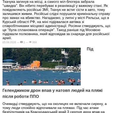
Ткачука загинув на місці, а самого міл-блогера забрала
"швидка". Він нібито перебуває в реанімації у важкому стані. Як
повідомляють російські ЗМІ, Ткачук не встиг сісти в авто, тому
залишився живим. Російські слідчі порушили кримінальну справу
про замах на вбивство. Нагадаємо, у липні у місті Рильськ, що в
Курській області РФ, на міні підірвалася автівка зі
співробітниками місцевої адміністрації. Росіяни стверджують, що
це "була спланована операція". Такод раніше під Москвою
підірвали полковника, який відповідав за снаряди для російської
армії.
05.08.2026 —
1 —
364
Під
Геленджиком дрон впав у натовп людей на пляжі
після роботи ППО
Очевидці стверджують, що на околицях не включали сирену, а
тому люди спокійно відпочивали на пляжах. Під час атаки
безпілотників на Краснодарський край 3 серпня дрон впав на