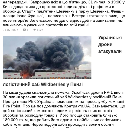
напередодні. "Запрошую всіх в цю п'ятницю, 31 липня, о 19:00 у
Києві доєднатися до протестної ходи за діалог і реформи в
оборонці. Старт - пам'ятник Шевченку в парку Шевченка. Фініш -
площа Івана Франка", - написав він. Ветеран також зазначив, що
нове інтерв'ю Зеленського не дало відповідей на запитання, які
виникають в учасників протестів по всій країні.
31.07.2026 —
1 —
1125
Українські
дрони
атакували
логістичний хаб Wildberries у Пензі
На місці ударів спалахнула пожежа. Українські дрони FP-1 вночі
30 липня уразили логістичний хаб Wildberries у російській Пензі.
Про це пише РБК-Україна з посиланням на пресслужбу компанії
Fire Point. Про це повідомляють Контракти.UA. Зазначається, що
цей логістичний комплекс є одним із регіональних центрів
обробки та розподілу товарів. Його площа становить близько
180 000 кв. м, що робить його одним із найбільших логістичних
хабів компанії. Через подібні хаби проходять великі обсяги