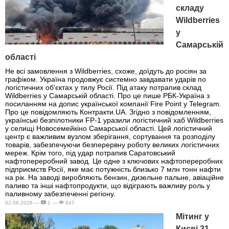
складу
Wildberries
у
Самарській
області
Не всі замовлення з Wildberries, схоже, доїдуть до росіян за
графіком. Україна продовжує системно завдавати ударів по
логістичних об'єктах у тилу Росії. Під атаку потрапив склад
Wildberries у Самарській області. Про це пише РБК-Україна з
посиланням на допис української компанії Fire Point у Telegram.
Про це повідомляють Контракти.UA. Згідно з повідомленням,
українські безпілотники FP-1 уразили логістичний хаб Wildberries
у селищі Новосемейкіно Самарської області. Цей логістичний
центр є важливим вузлом зберігання, сортування та розподілу
товарів, забезпечуючи безперервну роботу великих логістичних
мереж. Крім того, під удар потрапив Саратовський
нафтопереробний завод. Це одне з ключових нафтопереробних
підприємств Росії, яке має потужність близько 7 млн тонн нафти
на рік. На заводі виробляють бензин, дизельне пальне, авіаційне
паливо та інші нафтопродукти, що відіграють важливу роль у
паливному забезпеченні регіону.
02.08.2026 —
1 —
847
Мітинг у
Києві 31