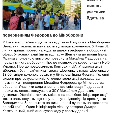
липня -
учасники
йдуть за
поверненням Федорова до Міноборони
У Києві масштабна хода через відставку Федорова з Міноборони
Ветерани і активісти вимагають від влади комунікації. У Києві 31
липня триває протестна хода за діалог і реформи в оборонній
сфері. Учасники акції йдуть від парку Шевченка до площі Івана
Франка з головною вимогою повернути Михайла Федорова на
посаду міністра оборони. Про це повідомляє кореспондент РБК-
Україна. Про це повідомляють Контракти.UA. Учасники акції
зібралися біля пам'ятника Тарасу Шевченку в парку Шевченка о
19:00, звідки колоною рушили у бік площі Івана Франка. Головні
вимоги протестувальників Ключове гасло акції залишається
незмінним - повернення Михайла Федорова до Міністерства
оборони. Учасники ходи впевнені, що співпраця Федорова з
новим головнокомандувачем ЗСУ Михайлом Драпатим
дозволить Україні стати сильнішою на полі бою. Ініціатори акції
також наголошують, що хочуть почути відповіді від президента
Володимира Зеленського на питання, які лунають на протестах
по всій країні. Один із ініціаторів мітингу ветеран Дмитро
Козятинський, який анонсував ходу у своєму дописі