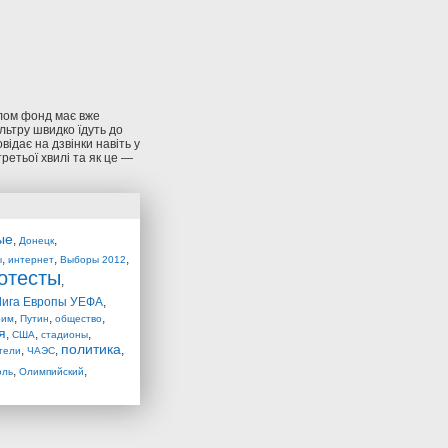
алом фонд має вже
льтру швидко їдуть до
ідає на дзвінки навіть у
третьої хвилі та як це —
ые
,
,
Донецк
,
,
,
ы
интернет
Выборы 2012
отесты
,
Лига Европы УЕФА
,
,
,
,
рим
Путин
общество
я
,
,
,
США
стадионы
политика
,
,
,
тели
ЧАЭС
,
,
оль
Олимпийский