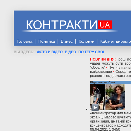
Головна
Політика
Бізнес
Колонки
Кабінет директ
ФОТО И ВІДЕО
ВІДЕО
ПО ТЕГУ: СВОЇ
НОВИНИ ДНЯ:
Гроші по
удари можуть бути восе
"єОселю"
•
Путін у паніц
найдешевше
•
Серед ге
розповів, як держава рят
Відео
метки: Свої
«Концентратор для мами
Українці масово шукають
організація, де такий к
концентратор надходять 
08.04.2021
1
3450