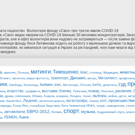
ати пацієнтів». Волонтери фонду «Свої» про третю хвилю COVID-19
 «Свої» видає хворим на COVID-19 близько 30 кисневих концентраторів. Заг
аратів, але в офісі волонтерів вони надовго не затримуються — після заміни фі
сновниця фонду Леся Литвинова ходить на роботу з маленькою дочкою та відпов
hromadske, як змінилася ситуація в Україні за рік пандемії, чого нам чекати від 
 вихідних.
митинги
Тимошенко
а
животн
,
,
,
,
,
бокс
,
,
,
курение
Польша
столица
Медведев
Динамо
,
,
,
,
транспорт
,
,
,
Металлист
,
Египет
экология
марш протеста
метро
профсоюз
пр
ики
суд
,
,
,
Кабмин
,
,
,
,
,
,
,
Свобода
больницы
ВМС
Металлург
Россия
БЮТБ
депутаты
религия
,
искусство
,
,
выставки
,
Кличко
,
,
пожар
,
,
,
иев
граффити
Табачник
Платини
да
,
,
,
,
,
,
,
,
выборы
,
,
,
драки
оппозиция
Обама
Азаров
аграрии
Лондон
тенис
война
дети
экст
происшестви
,
,
Луценко
,
,
катастрофы
,
,
,
ика
баскетбол
железная дорога
Сирия
БЮТ
,
,
,
,
,
,
,
парады
Pussy Riot
стихийные бедствия
Лига Чемпионов УЕФА
траур
наводнения
строи
спорт
ЕВРО-2012
музыка
,
автомобили
,
,
,
,
,
,
ра
Литвин
Андреевский спуск
алког
,
FEMEN
,
Львов
да