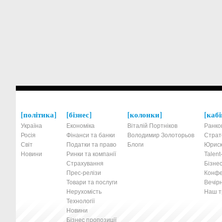
політика
бізнес
колонки
кабі
Україна
Економіка
Віталій Портніков
Ранко
Росія
Фінанси та банки
Володимир Золоторьов
Страт
Світ
Податки та право
Блоги
Юриск
Новини
Ринки та компанії
Talen
Страхування
Бізнес
Прес-релізи
Конфе
Товари та послуги
Вечірн
Нерухомість
Наш тр
Технології
Новини
Бізнес пропозиції