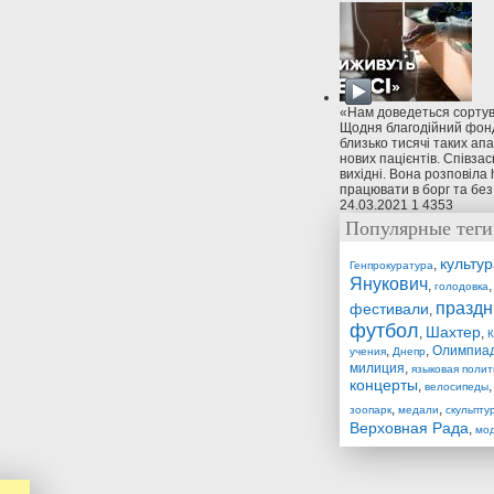
«Нам доведеться сортув
Щодня благодійний фонд
близько тисячі таких ап
нових пацієнтів. Співза
вихідні. Вона розповіла 
працювати в борг та без
24.03.2021
1
4353
Популярные теги
культур
,
Генпрокуратура
Янукович
,
голодовка
праздн
фестивали
,
футбол
Шахтер
,
,
К
,
,
Олимпиа
учения
Днепр
милиция
,
языковая полит
концерты
,
велосипеды
,
,
зоопарк
медали
скульпту
Верховная Рада
,
мо