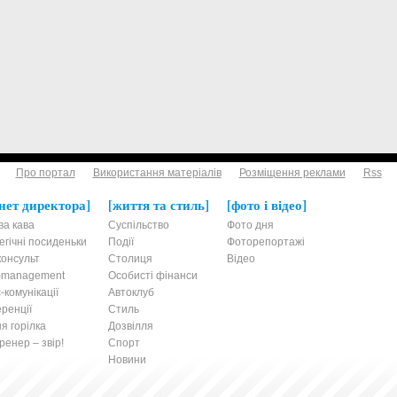
Про портал
Використання матеріалів
Розміщення реклами
Rss
нет директора
життя та стиль
фото і відео
ва кава
Суспільство
Фото дня
егічні посиденьки
Події
Фоторепортажі
онсульт
Столиця
Відео
t-management
Особисті фінанси
-комунікації
Автоклуб
ренції
Стиль
я горілка
Дозвілля
енер – звір!
Спорт
Новини