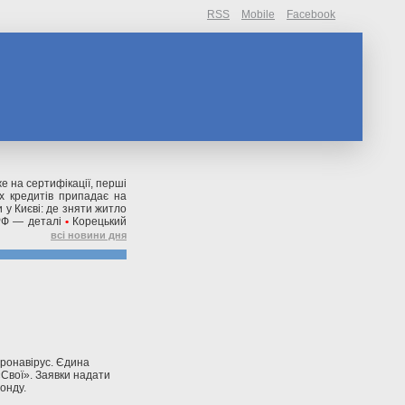
RSS
Mobile
Facebook
же на сертифікації, перші
их кредитів припадає на
 у Києві: де зняти житло
РФ — деталі
•
Корецький
всі новини дня
оронавірус. Єдина
«Свої». Заявки надати
онду.