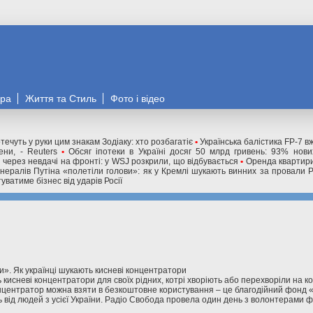
ора
Життя та Стиль
Фото і відео
течуть у руки цим знакам Зодіаку: хто розбагатіє
•
Українська балістика FP-7 в
ни, - Reuters
•
Обсяг іпотеки в Україні досяг 50 млрд гривень: 93% нов
і через невдачі на фронті: у WSJ розкрили, що відбувається
•
Оренда квартири
нералів Путіна «полетіли голови»: як у Кремлі шукають винних за провали 
уватиме бізнес від ударів Росії
». Як українці шукають кисневі концентратори
 кисневі концентратори для своїх рідних, котрі хворіють або перехворіли на к
онцентратор можна взяти в безкоштовне користування – це благодійний фонд 
від людей з усієї України. Радіо Свобода провела один день з волонтерами ф