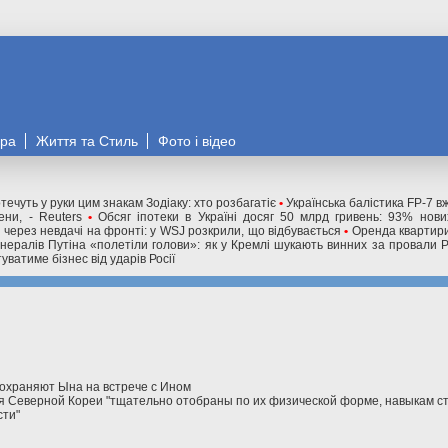
ора
Життя та Стиль
Фото і відео
течуть у руки цим знакам Зодіаку: хто розбагатіє
•
Українська балістика FP-7 в
ни, - Reuters
•
Обсяг іпотеки в Україні досяг 50 млрд гривень: 93% нов
і через невдачі на фронті: у WSJ розкрили, що відбувається
•
Оренда квартири
нералів Путіна «полетіли голови»: як у Кремлі шукають винних за провали 
уватиме бізнес від ударів Росії
 охраняют Ына на встрече с Ином
я Северной Кореи "тщательно отобраны по их физической форме, навыкам с
сти"