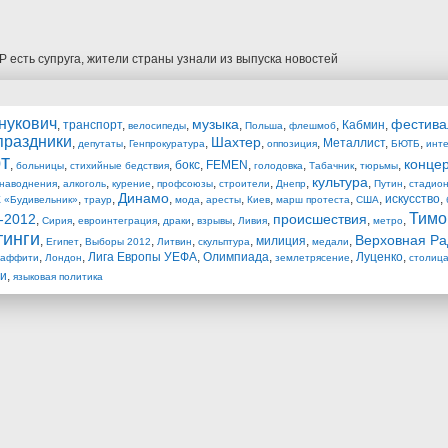
Р есть супруга, жители страны узнали из выпуска новостей
нукович
музыка
фестива
,
транспорт
,
,
,
,
,
Кабмин
,
велосипеды
Польша
флешмоб
праздники
Шахтер
,
,
,
,
,
Металлист
,
,
депутаты
Генпрокуратура
оппозиция
БЮТБ
инт
т
конце
,
,
,
бокс
,
FEMEN
,
,
,
,
больницы
стихийные бедствия
голодовка
Табачник
тюрьмы
культура
,
,
,
,
,
,
,
,
наводнения
алкоголь
курение
профсоюзы
строители
Днепр
Путин
стадио
Динамо
,
,
,
,
,
,
,
,
искусство
,
 «Будивельник»
траур
мода
аресты
Киев
марш протеста
США
Тимо
-2012
происшествия
,
,
,
,
,
,
,
,
Сирия
евроинтеграция
драки
взрывы
Ливия
метро
тинги
Верховная Ра
,
,
,
,
,
милиция
,
,
Египет
Выборы 2012
Литвин
скульптура
медали
,
,
Лига Европы УЕФА
,
Олимпиада
,
,
Луценко
,
раффити
Лондон
землетрясение
столиц
ли
,
языковая политика