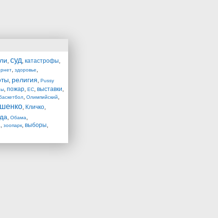
суд
ли
,
,
катастрофы
,
,
,
ернет
здоровье
рты
религия
,
,
Pussy
,
пожар
,
,
выставки
,
ны
ЕС
,
,
баскетбол
Олимпийский
шенко
,
Кличко
,
да
,
,
Обама
,
,
выборы
,
а
зоопарк