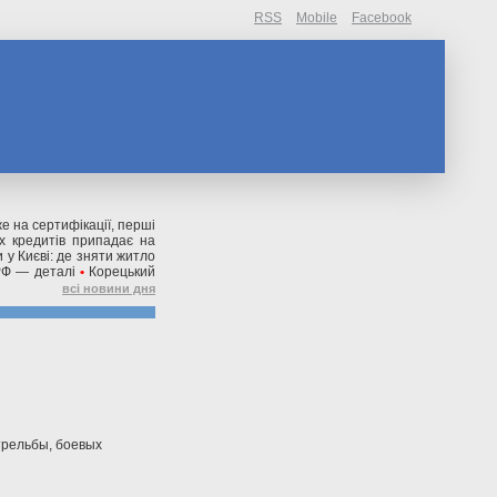
RSS
Mobile
Facebook
же на сертифікації, перші
их кредитів припадає на
 у Києві: де зняти житло
РФ — деталі
•
Корецький
всі новини дня
трельбы, боевых