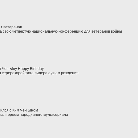
ет ветеранов
а свою четвертую национальную конференцию для ветеранов войны
 Чен Ыну Happy Birthday
 серерокорейского лидера с днем рождения
ился с Ким Чен Ыном
тал героем пародийного мультсериала