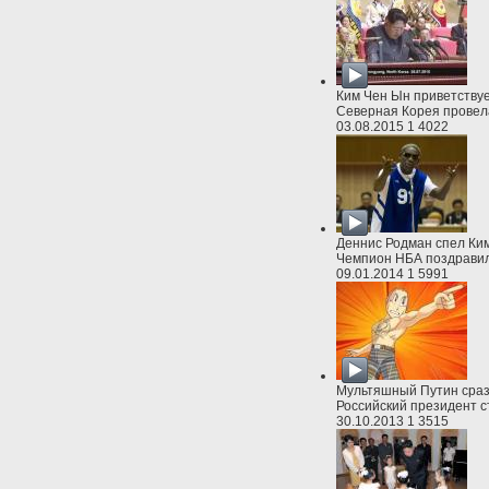
Ким Чен Ын приветству
Северная Корея провел
03.08.2015
1
4022
Деннис Родман спел Ким
Чемпион НБА поздравил
09.01.2014
1
5991
Мультяшный Путин сраз
Российский президент с
30.10.2013
1
3515