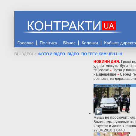
Головна
Політика
Бізнес
Колонки
Кабінет директ
ФОТО И ВІДЕО
ВІДЕО
ПО ТЕГУ: КИМ ЧЕН ЫН
НОВИНИ ДНЯ:
Гроші по
удари можуть бути восе
"єОселю"
•
Путін у паніц
найдешевше
•
Серед ге
розповів, як держава рят
Відео
метки: Ким Чен Ын
Мышь не проскочит: как
Бодигарды руководител
искусств и даже внешно
27.04.2018
1
6443