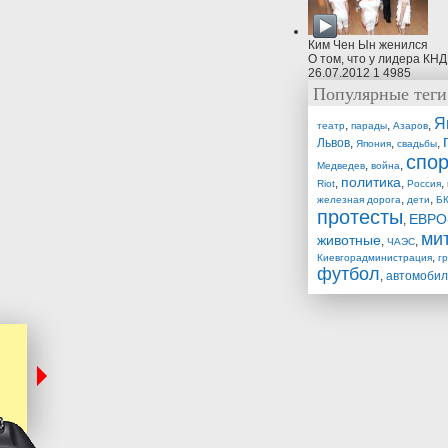
Ким Чен Ын женился
О том, что у лидера КНД
26.07.2012
1
4985
Популярные теги
Я
,
,
,
театр
парады
Азаров
Львов
,
,
,
Япония
свадьбы
спор
,
,
Медведев
война
политика
,
,
,
Riot
Россия
,
,
железная дорога
дети
БК
протесты
ЕВРО
,
ми
животные
,
,
ЧАЭС
,
Киевгорадминистрация
г
футбол
,
автомоби