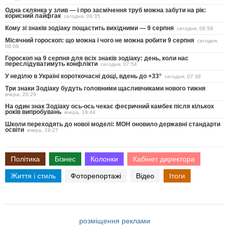
Одна склянка у злив — і про засмічення труб можна забути на рік:
корисний лайфгак
сегодня, 09:35
Кому зі знаків зодіаку пощастить вихідними — 9 серпня
сегодня, 08:58
Місячний гороскоп: що можна і чого не можна робити 9 серпня
сегодня,
08:08
Гороскоп на 9 серпня для всіх знаків зодіаку: день, коли нас
переслідуватимуть конфлікти
сегодня, 07:54
У неділю в Україні короткочасні дощі, вдень до +33°
сегодня, 07:38
Три знаки Зодіаку будуть головними щасливчиками нового тижня
вчера, 20:29
На один знак Зодіаку ось-ось чекає феєричний камбек після кількох
років випробувань
вчера, 19:44
Школи переходять до нової моделі: МОН оновило державні стандарти
освіти
вчера, 19:27
Політика
Бізнес
Колонки
Кабінет директора
Життя і стиль
Фоторепортажі
Відео
Ітоги
розміщення реклами