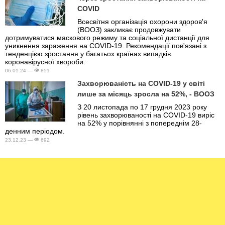
COVID
Всесвітня організація охорони здоров'я
(ВООЗ) закликає продовжувати
дотримуватися маскового режиму та соціальної дистанції для
уникнення зараження на COVID-19. Рекомендації пов'язані з
тенденцією зростання у багатьох країнах випадків
коронавірусної хвороби.
06.01.24 —
851
Захворюваність на COVID-19 у світі
лише за місяць зросла на 52%, - ВООЗ
З 20 листопада по 17 грудня 2023 року
рівень захворюваності на COVID-19 виріс
на 52% у порівнянні з попереднім 28-
денним періодом.
23.12.23 —
692