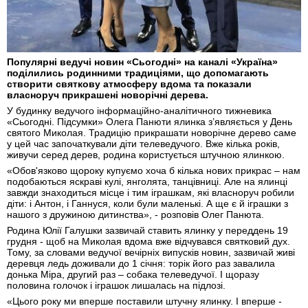
Популярні ведучі новин «Сьогодні» на каналі «Україна»
поділились родинними традиціями, що допомагають
створити святкову атмосферу вдома та показали
власноруч прикрашені новорічні дерева.
У будинку ведучого інформаційно-аналітичного тижневика
«Сьогодні. Підсумки» Олега Панюти ялинка з’являється у День
святого Миколая. Традицію прикрашати новорічне дерево саме
у цей час започаткували діти телеведучого. Вже кілька років,
живучи серед дерев, родина користується штучною ялинкою.
«Обов'язково щороку купуємо хоча б кілька нових прикрас – нам
подобаються яскраві кулі, янголята, танцівниці. Але на ялинці
завжди знаходиться місце і тим іграшкам, які власноруч робили
діти: і Антон, і Ганнуся, коли були маленькі. А ще є й іграшки з
нашого з дружиною дитинства», - розповів Олег Панюта.
Родина Юлії Галушки зазвичай ставить ялинку у переддень 19
грудня - щоб на Миколая вдома вже відчувався святковий дух.
Тому, за словами ведучої вечірніх випусків новин, зазвичай живі
деревця ледь доживали до 1 січня: торік його раз завалила
донька Міра, другий раз – собака телеведучої. І щоразу
половина голочок і іграшок лишалась на підлозі.
«Цього року ми вперше поставили штучну ялинку. І вперше -