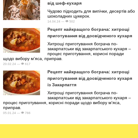
від шеф-кухаря
Чудово підходить для випічки, десертів або
шоколадних цукерок.
14.04.24 —
502
Рецепт найкращого бограча: хитрощі
приготування від досвідченого кухаря
Хитрощі приготування бограча по-
закарпатськи від закарпатського кухаря –
процес приготування, корисні поради
щодо вибору м'яса, приправ.
20.02.24 —
617
Рецепт найкращого бограча: хитрощі
приготування від досвідченого кухаря
із Закарпаття
Хитрощі приготування бограча по-
закарпатськи від закарпатського кухаря –
процес приготування, корисні поради щодо вибору м'яса,
приправ.
05.01.24 —
766