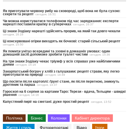
Як приготувати червону рибу на сковороді, щоб вона не була сухою:
секрети та рецепт
сегодня, 16:51
Чи можна користуватися телефоном під час заряджання: експерти
нарешті поставили крапку в суперечках
сегодня, 16:37
Ці знаки Зодіаку нарешті здійснять прорив, на який так довго чекали
сегодня, 16:16
Ці консервовані огірки виходять як бочкові: старий сільський рецепт
сегодня, 15:50
Як помити унітаз всередині та ззовні в домашніх умовах: один
домашній засіб допоможе зробити туалет чистим
сегодня, 15:36
На три знаки Зодіаку чекає тріумф у всіх справах уже найближчими
днями
сегодня, 15:16
Закарпатський бограч у хлібі з галушками: рецепт страви, яку легко
приготувати на природі
сегодня, 14:49
Що посіяти після картоплі: ґрунт стане, як після перегною, зникнуть
дротяник та парша
сегодня, 14:37
Гороскоп на 6 серпня за картами Таро: Терези - вдача, Тельцям - швидкі
рішення
сегодня, 14:16
Капустяний пиріг на сметані: дуже простий рецепт
сегодня, 13:52
Політика
Бізнес
Колонки
Кабінет директора
Життя і стиль
Фоторепортажі
Відео
Ітоги