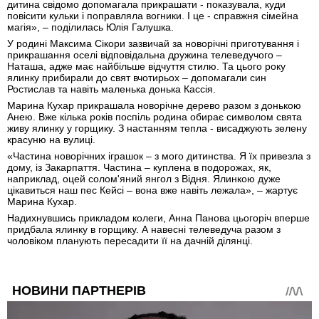
дитина свідомо допомагала прикрашати - показувала, куди
повісити кульки і поправляла вогники. І це - справжня сімейна
магія», – поділилась Юлія Галушка.
У родині Максима Сікори зазвичай за новорічні приготування і
прикрашання оселі відповідальна дружина телеведучого –
Наташа, адже має найбільше відчуття стилю. Та цього року
ялинку прибирали до свят вчотирьох – допомагали син
Ростислав та навіть маленька донька Кассія.
Марина Кухар прикрашала новорічне дерево разом з донькою
Анею. Вже кілька років поспіль родина обирає символом свята
живу ялинку у горщику. З настанням тепла - висаджують зелену
красуню на вулиці.
«Частина новорічних іграшок – з мого дитинства. Я їх привезла з
дому, із Закарпаття. Частина – куплена в подорожах, як,
наприклад, оцей солом'яний янгол з Відня. Ялинкою дуже
цікавиться наш пес Кейсі – вона вже навіть лежала», – жартує
Марина Кухар.
Надихнувшись прикладом колеги, Анна Панова цьогоріч вперше
придбала ялинку в горщику. А навесні телеведуча разом з
чоловіком планують пересадити її на дачній ділянці.