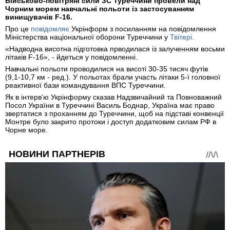
Військово-повітряні сили ЗС Туреччини провели над
Чорним морем навчальні польоти із застосуванням
винищувачів F-16.
Про це
повідомляє
Укрінформ з посиланням на повідомлення
Міністерства національної оборони Туреччини у
Твітері.
«Надводна висотна підготовка прводилася із залученням восьми
літаків F-16», - йдеться у повідомленні.
Навчальні польоти проводилися на висоті 30-35 тисяч футів
(9,1-10,7 км - ред.). У польотах брали участь літаки 5-ї головної
реактивної бази командування ВПС Туреччини.
Як в інтерв’ю Укрінформу сказав Надзвичайний та Повноважний
Посол України в Туреччині Василь Боднар, Україна має право
звертатися з проханням до Туреччини, щоб на підставі конвенції
Монтре було закрито протоки і доступ додатковим силам РФ в
Чорне море.