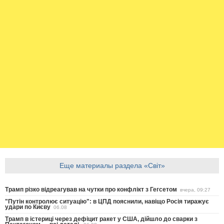
Еще материалы раздела «Світ»
Трамп різко відреагував на чутки про конфлікт з Гегсетом
вчера, 09:27
"Путін контролює ситуацію": в ЦПД пояснили, навіщо Росія тиражує
удари по Києву
06.08
Трамп в істериці через дефіцит ракет у США, дійшло до сварки з