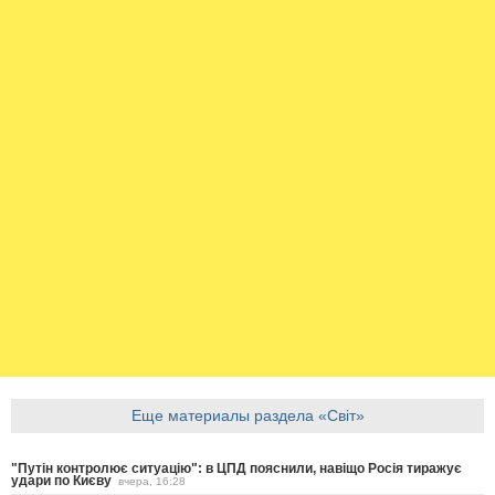
Еще материалы раздела «Світ»
"Путін контролює ситуацію": в ЦПД пояснили, навіщо Росія тиражує
удари по Києву
вчера, 16:28