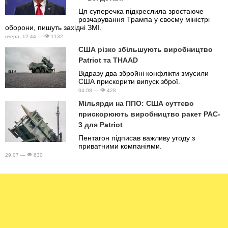
Ця суперечка підкреслила зростаюче
розчарування Трампа у своєму міністрі
оборони, пишуть західні ЗМІ.
вчера, 12:44 —
1132
США різко збільшують виробництво
Patriot та THAAD
Відразу два збройні конфлікти змусили
США прискорити випуск зброї.
04.08 —
428
Мільярди на ППО: США суттєво
прискорюють виробництво ракет PAC-
3 для Patriot
Пентагон підписав важливу угоду з
приватними компаніями.
29.07 —
630