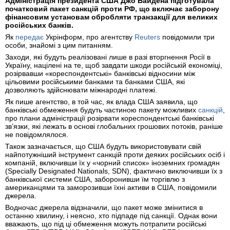
Адміністрація президента США Джо Байдена підготувала
початковий пакет санкцій проти РФ, що включає заборону
фінансовим установам обробляти транзакції для великих
російських банків.
Як
передає
Укрінформ, про агентству
Reuters
повідомили три
особи, знайомі з цим питанням.
Заходи, які будуть реалізовані лише в разі вторгнення Росії в
Україну, націлені на те, щоб завдати шкоди російській економіці,
розірвавши «кореспондентські» банківські відносини між
цільовими російськими банками та банками США, які
дозволяють здійснювати міжнародні платежі.
Як пише агентство, в той час, як влада США заявила, що
банківські обмеження будуть частиною пакету можливих
санкцій
,
про плани адміністрації розірвати кореспондентські банківські
зв’язки, які лежать в основі глобальних грошових потоків, раніше
не повідомлялося.
Також зазначається, що США будуть використовувати свій
найпотужніший інструмент санкцій проти деяких російських осіб і
компаній, включивши їх у «чорний список» іноземних громадян
(Specially Designated Nationals, SDN), фактично виключивши їх з
банківської системи США, заборонивши їм торгівлю з
американцями та заморозивши їхні активи в США, повідомили
джерела.
Водночас джерела відзначили, що пакет може змінитися в
останню хвилину, і неясно, хто підпаде під санкції. Однак вони
вважають, що під ці обмеження можуть потрапити російські