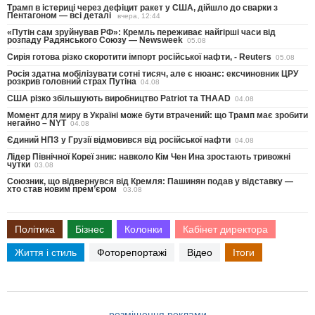
Трамп в істериці через дефіцит ракет у США, дійшло до сварки з
Пентагоном — всі деталі
вчера, 12:44
«Путін сам зруйнував РФ»: Кремль переживає найгірші часи від
розпаду Радянського Союзу — Newsweek
05.08
Сирія готова різко скоротити імпорт російської нафти, - Reuters
05.08
Росія здатна мобілізувати сотні тисяч, але є нюанс: ексчиновник ЦРУ
розкрив головний страх Путіна
04.08
США різко збільшують виробництво Patriot та THAAD
04.08
Момент для миру в Україні може бути втрачений: що Трамп має зробити
негайно – NYT
04.08
Єдиний НПЗ у Грузії відмовився від російської нафти
04.08
Лідер Північної Кореї зник: навколо Кім Чен Ина зростають тривожні
чутки
03.08
Союзник, що відвернувся від Кремля: Пашинян подав у відставку —
хто став новим прем’єром
03.08
Політика
Бізнес
Колонки
Кабінет директора
Життя і стиль
Фоторепортажі
Відео
Ітоги
розміщення реклами