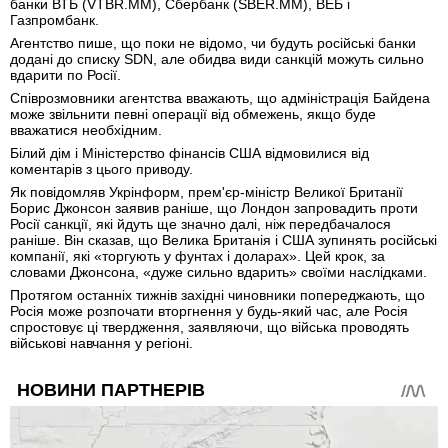
банки ВТБ (VTBR.MM), Сбербанк (SBER.MM), ВЕБ і
Газпромбанк.
Агентство пише, що поки не відомо, чи будуть російські банки
додані до списку SDN, але обидва види санкцій можуть сильно
вдарити по Росії.
Співрозмовники агентства вважають, що адміністрація Байдена
може звільнити певні операції від обмежень, якщо буде
вважатися необхідним.
Білий дім і Міністерство фінансів США відмовилися від
коментарів з цього приводу.
Як повідомляв Укрінформ, прем'єр-міністр Великої Британії
Борис Джонсон заявив раніше, що Лондон запровадить проти
Росії санкції, які йдуть ще значно далі, ніж передбачалося
раніше. Він сказав, що Велика Британія і США зупинять російські
компанії, які «торгують у фунтах і доларах». Цей крок, за
словами Джонсона, «дуже сильно вдарить» своїми наслідками.
Протягом останніх тижнів західні чиновники попереджають, що
Росія може розпочати вторгнення у будь-який час, але Росія
спростовує ці твердження, заявляючи, що війська проводять
військові навчання у регіоні.