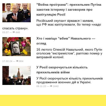
"Война проіграна": прихильник Путіна
закотив істерику і заговорив про
капітуляцію Росії
Російський окупант зірвався і заявив,
що РФ має капітулювати, бо тепер «надо
спасать страну».
03.07 —
446
Хто і навіщо “вбив” Навального —
огляд
16 лютого Олексій Навальний, якого Путін
оголосив “екстремістом”, раптово помер у
виправній колонії.
17.02.24 —
804
У Росії скорочується кількість
прихильників війни
У Росії скорочується кількість прихильників
продовження воєнних дій в Україні.
09.11.22 —
1642