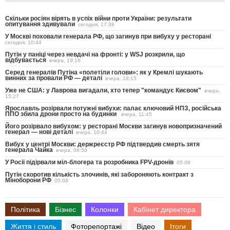
Скільки росіян вірять в успіх війни проти України: результати
опитування здивували
сегодня, 17:38
У Москві поховали генерала РФ, що загинув при вибуху у ресторані
сегодня, 10:44
Путін у паніці через невдачі на фронті: у WSJ розкрили, що
відбувається
вчера, 19:16
Серед генералів Путіна «полетіли голови»: як у Кремлі шукають
винних за провали РФ — деталі
вчера, 18:15
Уже не США: у Лаврова вигадали, хто тепер "командує Києвом"
вчера,
15:27
Ярославль розірвали потужні вибухи: палає ключовий НПЗ, російська
ППО збила дрони просто на будинки
вчера, 11:45
Його розірвало вибухом: у ресторані Москви загинув новопризначений
генерал — нові деталі
вчера, 10:44
Вибух у центрі Москви: держреєстр РФ підтвердив смерть зятя
генерала Чайка
вчера, 08:50
У Росії підірвали міл-блогера та розробника FPV-дронів
05.08
Путін скоротив кількість злочинів, які забороняють контракт з
Міноборони РФ
05.08
Політика
Бізнес
Колонки
Кабінет директора
Життя і стиль
Фоторепортажі
Відео
Ітоги