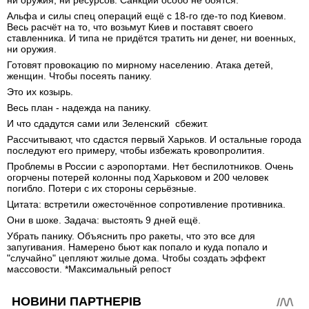
ни оружия, ни ресурсов. Санкций особо не боятся.
Альфа и силы спец операций ещё с 18-го где-то под Киевом.
Весь расчёт на то, что возьмут Киев и поставят своего
ставленника. И типа не придётся тратить ни денег, ни военных,
ни оружия.
Готовят провокацию по мирному населению. Атака детей,
женщин. Чтобы посеять панику.
Это их козырь.
Весь план - надежда на панику.
И что сдадутся сами или Зеленский сбежит.
Рассчитывают, что сдастся первый Харьков. И остальные города
последуют его примеру, чтобы избежать кровопролития.
Проблемы в России с аэропортами. Нет беспилотников. Очень
огорчены потерей колонны под Харьковом и 200 человек
погибло. Потери с их стороны серьёзные.
Цитата: встретили ожесточённое сопротивление противника.
Они в шоке. Задача: выстоять 9 дней ещё.
Убрать панику. Объяснить про ракеты, что это все для
запугивания. Намерено бьют как попало и куда попало и
"случайно" цепляют жилые дома. Чтобы создать эффект
массовости. *Максимальный репост