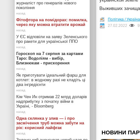
журналіст про генералів нового
покоління
Выживших зачища
Політика / Україна
Фітофтора на помідорах: помилка,
через яку можна втратити врожай
27.02.2022
9
У ЄС відповіли на заяву Зеленського
про ракети для української ППО
Гороскоп на 7 серпня за картами
Таро: Водоліям - вибір,
Близнюкам - прискорення
Як приготувати ідеальний фарш для
котлет: в жодному разі не кладіть ці
два інгредієнти
Кім Чен Ин отримав 22 млрд доларів
надприбутку з початку війни в
Україні, - Bloomberg
Одна склянка у злив — і про
засмічення труб можна забути на
рік: корисний лайфгак
Зеленський анонсував новий удар по