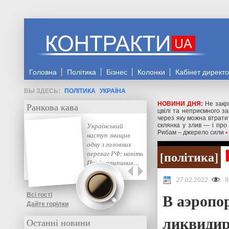
Головна
Політика
Бізнес
Колонки
Кабінет директ
ПОЛІТИКА
УКРАЇНА
НОВИНИ ДНЯ:
Не закр
Ранкова кава
цвілі та неприємного з
через яку можна втрати
Український
склянка у злив — і про
Рибам – джерело сили
•
наступ знищив
одну з головних
політика
переваг РФ: навіть
Путін припинив…
27.02.2022
9
В аэропо
Всі гості
Дайте горілки
ликвидир
Останні новини