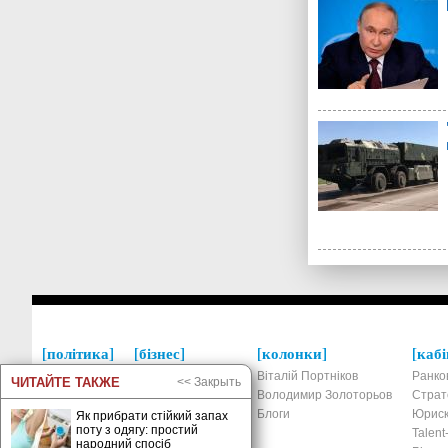
політика
бізнес
колонки
кабі
Україна
Економіка
Віталій Портніков
Ранко
ЧИТАЙТЕ ТАКЖЕ
<< Закрыть
Росія
Фінанси та банки
Володимир Золоторьов
Страт
Світ
Податки та право
Блоги
Юриск
Як прибрати стійкий запах
поту з одягу: простий
Новини
Ринки та компанії
Talen
народний спосіб