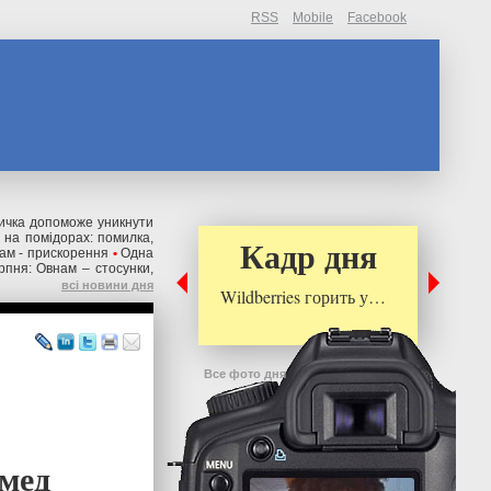
RSS
Mobile
Facebook
вичка допоможе уникнути
 на помідорах: помилка,
Кадр дня
кам - прискорення
•
Одна
рпня: Овнам – стосунки,
всі новини дня
Wildberries горить у…
Все фото дня
мед