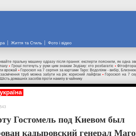
ора
Життя та Стиль
Фото і відео
ивайте пральну машину одразу після прання: експерти пояснили, як одна з
апаху
•
Гроші потечуть у руки цим знакам Зодіаку: хто розбагатіє
•
Фітофтора
ти врожай
•
Гороскоп на 7 серпня за картами Таро: Водоліям - вибір, Близню
 засмічення труб можна забути на рік: корисний лайфгак
•
Гороскоп на 7 се
Шість домашніх засобів проти накипу в чайнику
україна
543
рту Гостомель под Киевом был
ован кадыровский генерал Маго