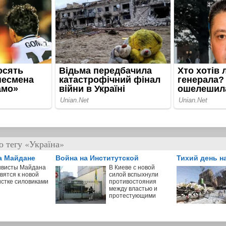
о тегу «Україна»
а Майдане
Война на Институтской
Тихий день н
ивисты Майдана
В Киеве с новой
вятся к новой
силой вспыхнули
истке силовиками
противостояния
между властью и
протестующими