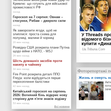
Кремлю: що готують для військової
промисловості РФ
Гороскоп на 7 серпня: Овнам –
стосунки, Рибам – джерело сили
Як заморозити ягоди, щоб не
злиплися: проста схема для
полуниці, малини й чорниці
Розвідка США розкрила плани Путіна
щодо війни з НАТО, - WSJ
Шість домашніх засобів проти
накипу в чайнику
Фоторепортажі п
Fire Point розкрила деталі ППО
Жизнь и смерть н
Freyja: коли відбудеться перше
перехоплення балістики
Акт
гото
зач
Китайський гороскоп на серпень
2026: Вогняний Кінь відкриє нову
сторінку для п'яти знаків зодіаку
Всі новини