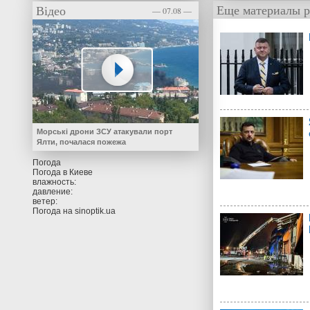
Еще материалы р
Відео
— 07.08 —
Морські дрони ЗСУ атакували порт
Ялти, почалася пожежа
Погода
Погода в
Киеве
влажность:
давление:
ветер:
Погода на
sinoptik.ua