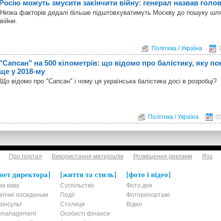
Росію можуть змусити закінчити війну: генерал назвав голо
Низка факторів дедалі більше підштовхуватимуть Москву до пошуку шл
війни.
Політика / Україна
"Сапсан" на 500 кілометрів: що відомо про балістику, яку по
ще у 2018-му
Що відомо про "Сапсан" і чому ця українська балістика досі в розробці?
Політика / Україна
0
Про портал
Використання матеріалів
Розміщення реклами
Rss
нет директора
життя та стиль
фото і відео
ва кава
Суспільство
Фото дня
егічні посиденьки
Події
Фоторепортажі
онсульт
Столиця
Відео
t-management
Особисті фінанси