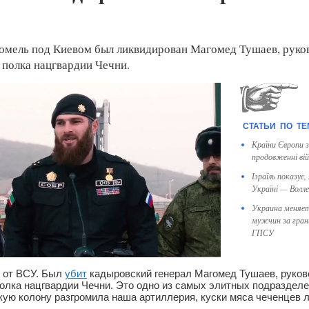
томель под Киевом был ликвидирован Магомед Тушаев, руко
 полка нацгвардии Чечни.
Країни Європи з
продовженні вій
Ізраїль показує
Україні — Волле
Украина меняет
мужчин за гран
ГПСУ
и от ВСУ. Был
убит
кадыровский генерал Магомед Тушаев, руков
олка нацгвардии Чечни. Это одно из самых элитных подразделе
ую колону разгромила наша артиллерия, куски мяса чеченцев 