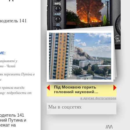
водитель 141
ацікавлені у
ни - Чалий
, як перемогти Путіна в
с
Під Москвою горить
 правила выезда
головний науковий…
ицу: подробности от
и другие фотогалереи
Мы в соцсетях
одитель 141
ний Путина и
лежат на