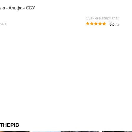
ла «Альфа» СБУ
Оценка материала:
543
5.0
/
2