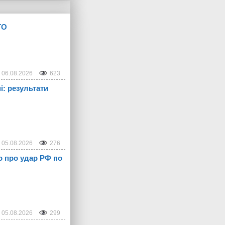
ТО
06.08.2026
623
і: результати
05.08.2026
276
о про удар РФ по
05.08.2026
299