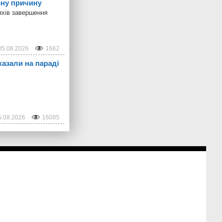
вну причину
яхів завершення
05.08.2026
1662
казали на параді
5.08.2026
16085