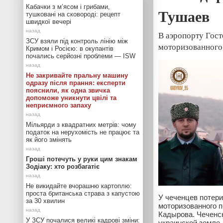
Кабачки з м’ясом і грибами,
Тушаев
тушковані на сковороді: рецепт
швидкої вечері
В аэропорту Гос
ЗСУ взяли під контроль лінію між
моторизованного
Кримом і Росією: в окупантів
почались серйозні проблеми — ISW
Не закривайте пральну машину
одразу після прання: експерти
пояснили, як одна звичка
допоможе уникнути цвілі та
неприємного запаху
Мільярди з квадратних метрів: чому
податок на нерухомість не працює та
як його змінять
Гроші потечуть у руки цим знакам
Зодіаку: хто розбагатіє
Не викидайте вчорашню картоплю:
проста британська страва з капустою
У чеченцев потер
за 30 хвилин
моторизованного п
Кадырова. Чеченск
У ЗСУ почалися великі кадрові зміни:
украинской земле