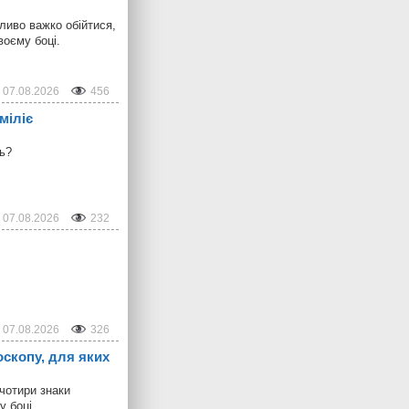
ливо важко обійтися,
воєму боці.
07.08.2026
456
міліє
ть?
07.08.2026
232
07.08.2026
326
оскопу, для яких
 чотири знаки
у боці.