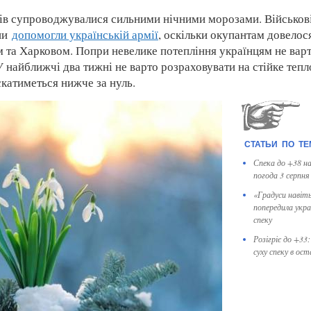
нів супроводжувалися сильними нічними морозами. Військові
ни
допомогли українській армії
, оскільки окупантам довелос
м та Харковом. Попри невелике потепління українцям не вар
 найближчі два тижні не варто розраховувати на стійке тепло
катиметься нижче за нуль.
Спека до +38 на
погода 3 серпня
«Градуси навіт
попередила укра
спеку
Розігріє до +33
суху спеку в ост