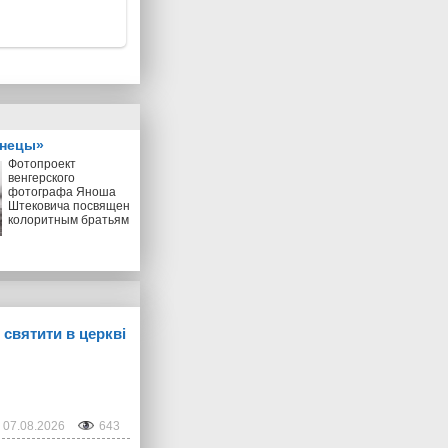
знецы»
Фотопроект
венгерского
фотографа Яноша
Штековича посвящен
колоритным братьям
 святити в церкві
07.08.2026
643