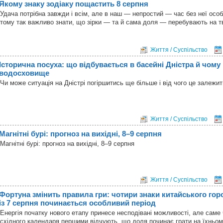
Якому знаку зодіаку пощастить 8 серпня
Удача потрібна завжди і всім, але в наш — непростий — час без неї особ
тому так важливо знати, що зірки — та й сама доля — перебувають на т
Життя / Суспільство
Історична посуха: що відбувається в басейні Дністра й чому 
водосховище
Чи може ситуація на Дністрі погіршитись ще більше і від чого це залежи
Життя / Суспільство
Магнітні бурі: прогноз на вихідні, 8–9 серпня
Магнітні бурі: прогноз на вихідні, 8–9 серпня
Життя / Суспільство
Фортуна змінить правила гри: чотири знаки китайського гор
із 7 серпня починається особливий період
Енергія початку нового етапу принесе несподівані можливості, але саме
східного календаря першими відчують, що доля починає грати на їхньом