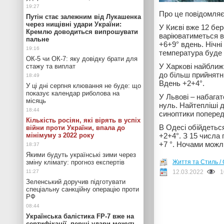
Про це повідомля
Путін стає залежним від Лукашенка
через нищівні удари України:
У Києві вже 12 бер
Кремлю доводиться випрошувати
варіюватиметься ві
пальне
+6+9° вдень. Нічні
температура буде с
ОК-5 чи ОК-7: яку довідку брати для
У Харкові найближч
стажу та виплат
до більш прийнятни
Вдень +2+4°.
У ці дні серпня клювання не буде: що
показує календар риболова на
У Львові – набага
місяць
нуль. Найтепліші д
синоптики поперед
Кількість росіян, які вірять в успіх
В Одесі обійдетьс
війни проти України, впала до
мінімуму з 2022 року
+2+4°. З 15 числа 
+7 °. Ночами можл
Якими будуть українські зими через
зміну клімату: прогноз експертів
Життя та Стиль / 
12.03.2022
1
Зеленський доручив підготувати
спеціальну санкційну операцію проти
РФ
Українська балістика FP-7 вже на
сертифікації, перші удари можуть