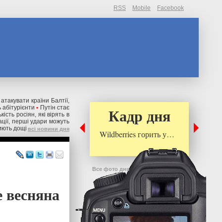
RSS
Mobile
Facebook
 атакувати країни Балтії,
 абітурієнти
•
Путін стає
Кадр дня
ькість росіян, які вірять в
ації, перші удари можуть
риють дощі
всі новини дня
Wildberries горить у…
Все фото дня
е весняна