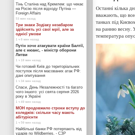
Тінь Сталіна над Кремлем: що чекає
Останні кілька д
на Росію після відходу Путіна —
Foreign Affairs
вважають, що во
танках під Києво
Три знаки Зодіаку незабаром
на ранню весну. У
здійснять усі свої мрії, але за
однієї умови
температура опус
Путін хоче атакувати країни Балтії,
але є нюанс, - міністр оборони
Литви
Чи готовий Київ до територіальних
поступок після масованих атак РФ:
дані опитування
Спаси, День Незалежності та багато
чого іншого: усі свята серпня 2026
року в Україні
МОН продовжило строки вступу до
коледжів: скільки часу мають
абітурієнти
Найбільші банки РФ потерпають від
ударів по Wildberries, - СЗР