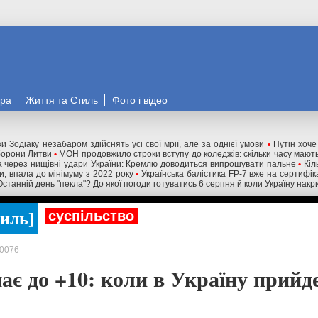
ора
Життя та Стиль
Фото і відео
и Зодіаку незабаром здійснять усі свої мрії, але за однієї умови
•
Путін хоче
оборони Литви
•
МОН продовжило строки вступу до коледжів: скільки часу мають
 через нищівні удари України: Кремлю доводиться випрошувати пальне
•
Кіл
ни, впала до мінімуму з 2022 року
•
Українська балістика FP-7 вже на сертифік
Останній день "пекла"? До якої погоди готуватись 6 серпня й коли Україну нак
тиль
суспільство
0076
ає до +10: коли в Україну прийд