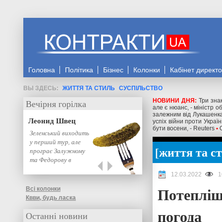
Головна
Політика
Бізнес
Колонки
Кабінет директ
ЖИТТЯ ТА СТИЛЬ
СУСПІЛЬСТВО
НОВИНИ ДНЯ:
Три знак
Вечірня горілка
але є нюанс, - міністр 
залежним від Лукашенка
Леонид Швец
успіх війни проти Украї
бути восени, - Reuters
•
Зеленський виходить
у перший тур, але
життя та с
програє Залужному
та Федорову в
другому: нове…
12.03.2022
1
Потепліш
Всі колонки
Квви, будь ласка
погода
Останні новини