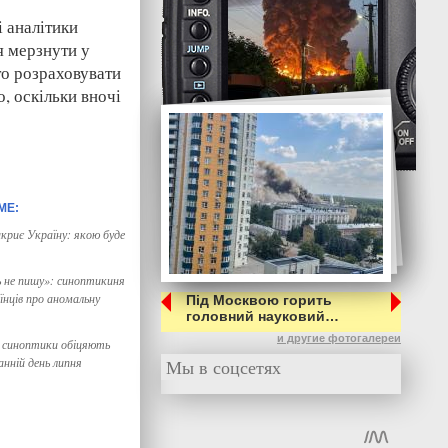
 аналітики
я мерзнути у
то розраховувати
, оскільки вночі
криє Україну: якою буде
ь не пишу»: синоптикиня
їнців про аномальну
Під Москвою горить
головний науковий…
и другие фотогалереи
: синоптики обіцяють
анній день липня
Мы в соцсетях