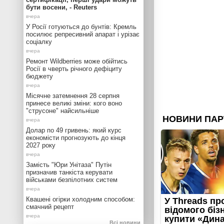
бути восени, - Reuters
У Росії готуються до бунтів: Кремль
посилює репресивний апарат і урізає
соціалку
Ремонт Wildberries може обійтись
Росії в чверть річного дефіциту
бюджету
Місячне затемнення 28 серпня
принесе великі зміни: кого воно
"струсоне" найсильніше
Долар по 49 гривень: який курс
економісти прогнозують до кінця
2027 року
Замість "Юри Унітаза" Путін
призначив танкіста керувати
військами безпілотних систем
Квашені огірки холодним способом:
смачний рецепт
Всі новини