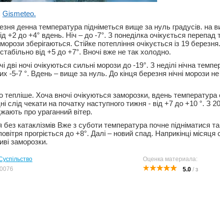
є
Gismeteo.
езня денна температура підніметься вище за нуль градусів. на в
д +2 до +4° вдень. Ніч – до -7°. З понеділка очікується перепад
 морози зберігаються. Стійке потепління очікується із 19 березня
табільно від +5 до +7°. Вночі вже не так холодно.
і дві ночі очікуються сильні морози до -19°. З неділі нічна темп
х -5-7 °. Вдень – вище за нуль. До кінця березня нічні морози н
то тепліше. Хоча вночі очікуються заморозки, вдень температура
ні слід чекати на початку наступного тижня - від +7 до +10 °. З 2
жають про ураганний вітер.
я без катаклізмів Вже з суботи температура почне підніматися т
повітря прогріється до +8°. Далі – новий спад. Наприкінці місяця 
иві заморозки.
Суспільство
Оценка материала:
0076
5.0
/
3