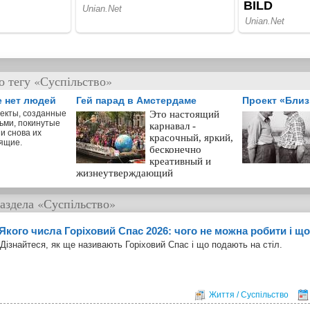
о тегу «Суспільство»
е нет людей
Гей парад в Амстердаме
Проект «Бли
екты, созданные
Это настоящий
ьми, покинутые
карнавал -
и снова их
красочный, яркий,
ящие.
бесконечно
креативный и
жизнеутверждающий
аздела
«Суспільство»
Якого числа Горіховий Спас 2026: чого не можна робити і що
Дізнайтеся, як ще називають Горіховий Спас і що подають на стіл.
Життя / Суспільство