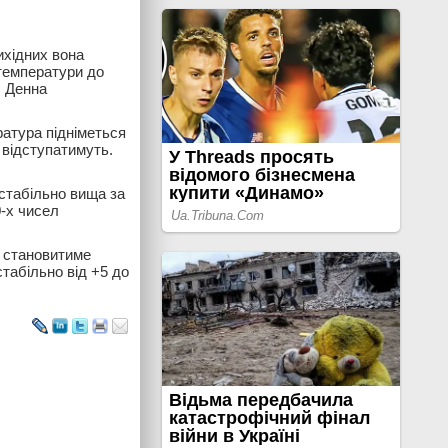
ихідних вона
 температури до
. Денна
ература підніметься
е відступатимуть.
 стабільно вища за
0-х чисел
а становитиме
стабільно від +5 до