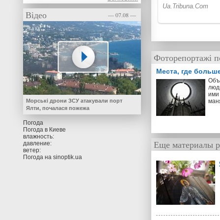
Відео
— 07.08 —
Фоторепортажі п
Места, где больш
Объ
люд
ими 
ман
Морські дрони ЗСУ атакували порт
Ялти, почалася пожежа
Погода
Погода в
Киеве
влажность:
Еще материалы р
давление:
ветер:
Погода на
sinoptik.ua