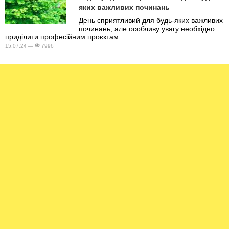
яких важливих починань
День сприятливий для будь-яких важливих
починань, але особливу увагу необхідно
приділити професійним проєктам.
15.07.24 —
7996