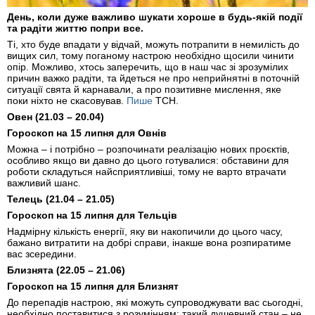
День, коли дуже важливо шукати хороше в будь-якій події
та радіти життю попри все.
Ті, хто буде впадати у відчай, можуть потрапити в немилість до
вищих сил, тому поганому настрою необхідно щосили чинити
опір. Можливо, хтось заперечить, що в наш час зі зрозумілих
причин важко радіти, та йдеться не про неприйнятні в поточній
ситуації свята й карнавали, а про позитивне мислення, яке
поки ніхто не скасовував.
Пише
ТСН.
Овен (21.03 – 20.04)
Гороскоп на 15 липня для Овнів
Можна – і потрібно – розпочинати реалізацію нових проєктів,
особливо якщо ви давно до цього готувалися: обставини для
роботи складуться найсприятливіші, тому не варто втрачати
важливий шанс.
Телець (21.04 – 21.05)
Гороскоп на 15 липня для Тельців
Надмірну кількість енергії, яку ви накопичили до цього часу,
бажано витратити на добрі справи, інакше вона розпиратиме
вас зсередини.
Близнята (22.05 – 21.06)
Гороскоп на 15 липня для Близнят
До перепадів настрою, які можуть супроводжувати вас сьогодні,
необхідно поставитися з розумінням: такий душевний стан – не