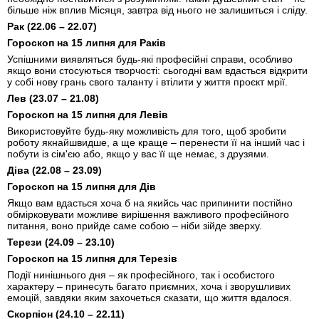
більше ніж вплив Місяця, завтра від нього не залишиться і сліду.
Рак (22.06 – 22.07)
Гороскоп на 15 липня для Раків
Успішними виявляться будь-які професійні справи, особливо
якщо вони стосуються творчості: сьогодні вам вдасться відкрити
у собі нову грань свого таланту і втілити у життя проєкт мрії.
Лев (23.07 – 21.08)
Гороскоп на 15 липня для Левів
Використовуйте будь-яку можливість для того, щоб зробити
роботу якнайшвидше, а ще краще – перенести її на інший час і
побути із сім'єю або, якщо у вас її ще немає, з друзями.
Діва (22.08 – 23.09)
Гороскоп на 15 липня для Дів
Якщо вам вдасться хоча б на якийсь час припинити постійно
обмірковувати можливе вирішення важливого професійного
питання, воно прийде саме собою – ніби зійде зверху.
Терези (24.09 – 23.10)
Гороскоп на 15 липня для Терезів
Події нинішнього дня – як професійного, так і особистого
характеру – принесуть багато приємних, хоча і зворушливих
емоцій, завдяки яким захочеться сказати, що життя вдалося.
Скорпіон (24.10 – 22.11)