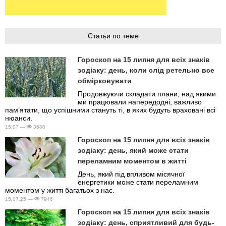
Статьи по теме
Гороскоп на 15 липня для всіх знаків
зодіаку: день, коли слід ретельно все
обмірковувати
Продовжуючи складати плани, над якими
ми працювали напередодні, важливо
пам’ятати, що успішними стануть ті, в яких будуть враховані всі
нюанси.
15.07 —
3680
Гороскоп на 15 липня для всіх знаків
зодіаку: день, який може стати
переламним моментом в житті
День, який під впливом місячної
енергетики може стати переламним
моментом у житті багатьох з нас.
15.07.25 —
7946
Гороскоп на 15 липня для всіх знаків
зодіаку: день, сприятливий для будь-