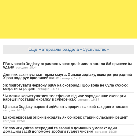
Еще материалы раздела «Суспільство»
П’ять знаків Зодіаку отримають знак долі: число ангела 8/6 принесе їм
удачу
сегодня, 18:44
Для них закінчується темна смуга: 3 знаки зодіаку, яким ретроградний
Хірон подарує щасливий шанс
сегодня, 17:15
Як приготувати червону рибу на сковороді, щоб вона не була сухою:
секрети та рецепт
сегодня, 16:51
Чи можна користуватися телефоном під час заряджання: експерти
нарешті поставили крапку в суперечках
сегодня, 16:37
Ці знаки Зодіаку нарешті здійснять прорив, на який так довго чекали
сегодня, 16:16
Ці консервовані огірки виходять як бочкові: старий сільський рецепт
сегодня, 15:50
Як помити унітаз всередині та ззовні в домашніх умовах: один
домашній засіб допоможе зробити туалет чистим
сегодня, 15:36