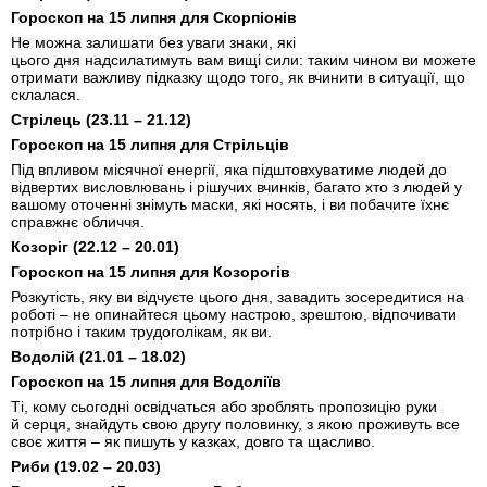
Гороскоп на 15 липня для Скорпіонів
Не можна залишати без уваги знаки, які
цього дня надсилатимуть вам вищі сили: таким чином ви можете
отримати важливу підказку щодо того, як вчинити в ситуації, що
склалася.
Стрілець (23.11 – 21.12)
Гороскоп на 15 липня для Стрільців
Під впливом місячної енергії, яка підштовхуватиме людей до
відвертих висловлювань і рішучих вчинків, багато хто з людей у
вашому оточенні знімуть маски, які носять, і ви побачите їхнє
справжнє обличчя.
Козоріг (22.12 – 20.01)
Гороскоп на 15 липня для Козорогів
Розкутість, яку ви відчуєте цього дня, завадить зосередитися на
роботі – не опинайтеся цьому настрою, зрештою, відпочивати
потрібно і таким трудоголікам, як ви.
Водолій (21.01 – 18.02)
Гороскоп на 15 липня для Водоліїв
Ті, кому сьогодні освідчаться або зроблять пропозицію руки
й серця, знайдуть свою другу половинку, з якою проживуть все
своє життя – як пишуть у казках, довго та щасливо.
Риби (19.02 – 20.03)