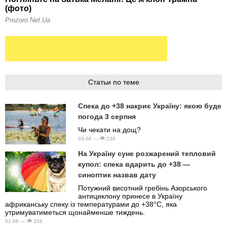
Статьи по теме
Спека до +38 накриє Україну: якою буде
погода 3 серпня
Чи чекати на дощ?
03.08 —
236
На Україну суне розжарений тепловий
купол: спека вдарить до +38 —
синоптик назвав дату
Потужний висотний гребінь Азорського
антициклону принесе в Україну
африканську спеку із температурами до +38°C, яка
утримуватиметься щонайменше тиждень.
01.08 —
356