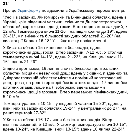
31°.
Про це
Укрінформу
повідомили в Українському гідрометцентрі.
"Уночі в західних, Житомирській та Вінницькій областях, вдень в
Україні, крім південної частини, східних та Дніпропетровської
областей, короткочасні дощі, грози. Вітер переважно західний, 7-
12 м/с. Температура вночі 11-16°, на півдні країни до 19°; вдень
26-31°, у північних та більшості західних областей 21-26° (на
високогір'ї Карпат 16-18° )", - йдеться у повідомленні.
У Києві та області 15 липня вночі без опадів, вдень
короткочасний дощ, гроза. Вітер західний, 7-12 м/с. У столиці
температура вночі 14-16°, вдень 21-23°, на Київщині вночі 11-
16°, вдень 21-26°.
Згідно з прогнозом, 16 липня вночі в більшості центральних
областей місцями невеликий дощ; вдень у східних, південних та
Дніпропетровській областях місцями помірний короткочасний
дощ, гроза; на решті території без істотних опадів. 17 липня без
істотних опадів, лише на Лівобережжі вдень місцями
короткочасні дощі з грозами. Вітер переважно північно-західний,
5-10 м/с.
Температура вночі 10-15°, у південній частині 15-20°; вдень у
північних та західних областях 19-24°, у центральних до 27°, на
решті території 27-32°.
У Києві та області 16-17 липня без істотних опадів. Вітер
північно-західний, 5-10 м/с. У столиці температура вночі 10-15°,
вдень 19-24°, на Київщині вночі 13-15°; вдень 16 липня 22-24°,