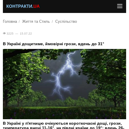
КОНТРАКТИ.
UA
Головна
Життя та Стиль
Суспільство
3225 — 15.07.22
В Україні дощитиме, ймовірні грози, вдень до 31°
В Україні у п'ятницю очікуються короткочасні дощі, грози,
температура вночі 11-16°, на півдні країни до 19°; вдень 26-