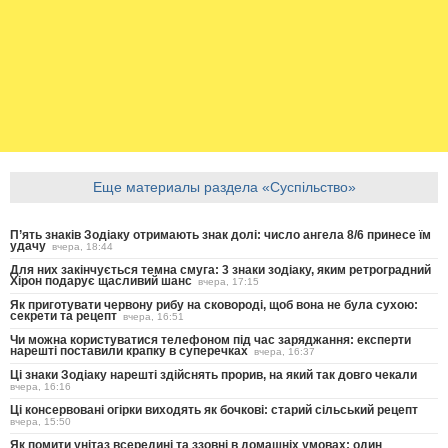
Еще материалы раздела «Суспільство»
П’ять знаків Зодіаку отримають знак долі: число ангела 8/6 принесе їм
удачу
вчера, 18:44
Для них закінчується темна смуга: 3 знаки зодіаку, яким ретроградний
Хірон подарує щасливий шанс
вчера, 17:15
Як приготувати червону рибу на сковороді, щоб вона не була сухою:
секрети та рецепт
вчера, 16:51
Чи можна користуватися телефоном під час заряджання: експерти
нарешті поставили крапку в суперечках
вчера, 16:37
Ці знаки Зодіаку нарешті здійснять прорив, на який так довго чекали
вчера, 16:16
Ці консервовані огірки виходять як бочкові: старий сільський рецепт
вчера, 15:50
Як помити унітаз всередині та ззовні в домашніх умовах: один