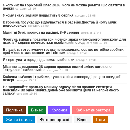
Якого числа Горіховий Спас 2026: чого не можна робити і що святити в
церкві
сегодня, 18:16
Якому знаку зодіаку пощастить 8 серпня
сегодня, 18:08
Історична посуха: що відбувається в басейні Дністра й чому міліє
водосховище
сегодня, 17:50
Магнітні бурі: прогноз на вихідні, 8–9 серпня
сегодня, 17:44
Фортуна змінить правила гри: чотири знаки китайського гороскопу, для
яких із 7 серпня починається особливий період
сегодня, 17:16
Більшість готує курячу грудку неправильно: ось що потрібно зробити,
щоб м’ясо стало соковитим і ніжним
сегодня, 16:49
Як врятувати город від аномальної спеки
сегодня, 16:38
Місячне затемнення 28 серпня принесе великі зміни: кого воно
"струсоне" найсильніше
сегодня, 16:18
Кабачки з м’ясом і грибами, тушковані на сковороді: рецепт швидкої
вечері
сегодня, 15:49
Не закривайте пральну машину одразу після прання: експерти
пояснили, як одна звичка допоможе уникнути цвілі та неприємного
запаху
сегодня, 15:36
Політика
Бізнес
Колонки
Кабінет директора
Життя і стиль
Фоторепортажі
Відео
Ітоги