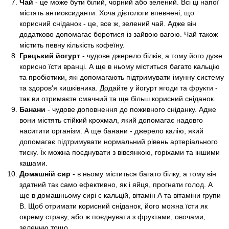
Чай
- це може бути білий, чорний або зелений. Всі ці напої
містять антиоксиданти. Хоча дієтологи впевнені, що
корисний сніданок - це, все ж, зелений чай. Адже він
додатково допомагає боротися із зайвою вагою. Чай також
містить певну кількість кофеїну.
Грецький йогурт
- чудове джерело білків, а тому його дуже
корисно їсти вранці. А ще в ньому міститься багато кальцію
та пробіотики, які допомагають підтримувати імунну систему
та здоров'я кишківника. Додайте у йогурт ягоди та фрукти -
так ви отримаєте смачний та ще більш корисний сніданок.
Банани
- чудове доповнення до поживного сніданку. Адже
вони містять стійкий крохмал, який допомагає надовго
наситити організм. А ще банани - джерело калію, який
допомагає підтримувати нормальний рівень артеріального
тиску. Їх можна поєднувати з вівсянкою, горіхами та іншими
кашами.
Домашній сир
- в ньому міститься багато білку, а тому він
здатний так само ефективно, як і яйця, прогнати голод. А
ще в домашньому сирі є кальцій, вітамін А та вітаміни групи
В. Щоб отримати корисний сніданок, його можна їсти як
окрему страву, або ж поєднувати з фруктами, овочами,
зеленню тощо.