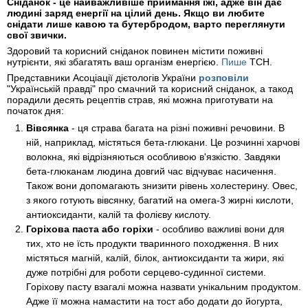
Сніданок - це найважливіше приймання їжі, адже він дає
людині заряд енергії на цілий день. Якщо ви любите
снідати лише кавою та бутербродом, варто переглянути
свої звички.
Здоровий та корисний сніданок повинен містити поживні
нутрієнти, які збагатять ваш організм енергією.
Пише
ТСН.
Представники Асоціації дієтологів України
розповіли
"Українській правді" про смачний та корисний сніданок, а такод
порадили десять рецептів страв, які можна приготувати на
початок дня:
Вівсянка
- ця страва багата на різні поживні речовини. В
ній, наприклад, містяться бета-глюкани. Це розчинні харчові
волокна, які відрізняються особливою в'язкістю. Завдяки
бета-глюканам людина довгий час відчуває насичення.
Також вони допомагають знизити рівень холестерину. Овес,
з якого готують вівсянку, багатий на омега-3 жирні кислоти,
антиоксиданти, калій та фолієву кислоту.
Горіхова паста або горіхи
- особливо важливі вони для
тих, хто не їсть продукти тваринного походження. В них
містяться магній, калій, білок, антиоксиданти та жири, які
дуже потрібні для роботи серцево-судинної системи.
Горіхову пасту взагалі можна назвати унікальним продуктом.
Адже її можна намастити на тост або додати до йогурта,