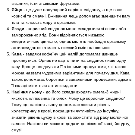
вівсянки, їсти зі свіжими фруктами.
Яйця
- це дуже популярний варіант сніданку, а ще вони
корисні та смачні. Вживання яєць допомагає зменшити вагу
тіла та кількість жиру в організмі.
Ягоди
- корисний сніданок може складатися зі свіжих або
заморожених ягід. Вони відрізняються низькою
енергетичною цінністю, однак містять необхідні організму
антиоксиданти та мають високий вміст клітковини.
Кава
- завдяки кофеїну цей напій допомагає швидше
прокинутися. Однак не варто пити на сніданок лише одну
каву. Краще поєднувати її з іншими продуктами, які також
можна назвати чудовими варіантами для початку дня. Кава
також допомагає боротися з запальними процесами, адже в
її складі містяться антиоксиданти.
Насіння льону
- до його складу входять омега-3 жирні
кислоти, клітковина та білок. Чому це корисний сніданок?
Тому що насіння льону допомагає знизити рівень
холестерину в крові, покращити чутливість до інсуліну,
знизити рівень цукру в крові та захистити від раку молочної
залози. Насіння ви можете додати до вівсяної каші, йогурту,
смузі.