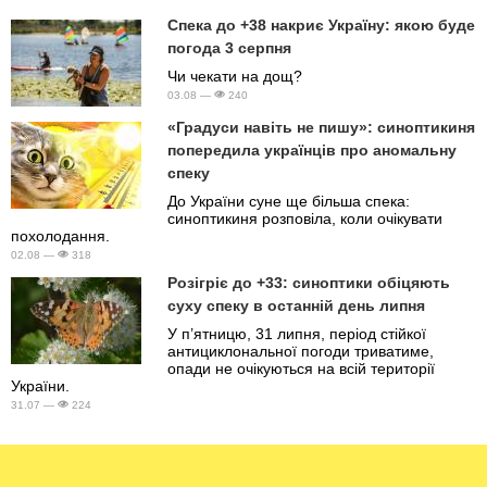
Спека до +38 накриє Україну: якою буде
погода 3 серпня
Чи чекати на дощ?
03.08 —
240
«Градуси навіть не пишу»: синоптикиня
попередила українців про аномальну
спеку
До України суне ще більша спека:
синоптикиня розповіла, коли очікувати
похолодання.
02.08 —
318
Розігріє до +33: синоптики обіцяють
суху спеку в останній день липня
У п’ятницю, 31 липня, період стійкої
антициклональної погоди триватиме,
опади не очікуються на всій території
України.
31.07 —
224