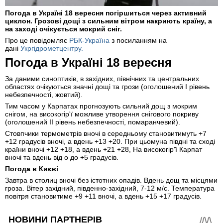
Погода в Україні 18 вересня погіршиться через активний
циклон. Грозові дощі з сильним вітром накриють країну, а
на заході очікується мокрий сніг.
Про це повідомляє
РБК-Україна
з посиланням на
дані
Укргідрометцентру.
Погода в Україні 18 вересня
За даними синоптиків, в західних, північних та центральних
областях очікуються значні дощі та грози (оголошений І рівень
небезпечності, жовтий).
Тим часом у Карпатах прогнозують сильний дощ з мокрим
снігом, на високогір'ї можливе утворення снігового покриву
(оголошений ІІ рівень небезпечності, помаранчевий).
Стовпчики термометрів вночі в середньому становитимуть +7
+12 градусів вночі, а вдень +13 +20. При цьомуна півдні та сході
країни вночі +12 +18, а вдень +21 +28, На високогір'ї Карпат
вночі та вдень від о до +5 градусів.
Погода в Києві
Завтра в столиц вночі без істотних опадів. Вдень дощ та місцями
гроза. Вітер західний, південно-західний, 7-12 м/с. Температура
повітря становитиме +9 +11 вночі, а вдень +15 +17 градусів.