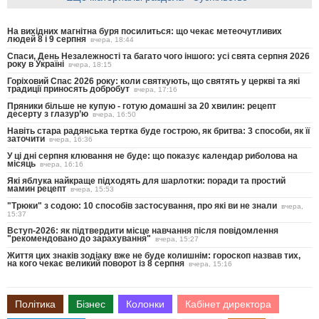
На вихідних магнітна буря посилиться: що чекає метеочутливих
людей 8 і 9 серпня
вчера, 18:44
Спаси, День Незалежності та багато чого іншого: усі свята серпня 2026
року в Україні
вчера, 18:15
Горіховий Спас 2026 року: коли святкують, що святять у церкві та які
традиції приносять добробут
вчера, 17:16
Пряники більше не купую - готую домашні за 20 хвилин: рецепт
десерту з глазур’ю
вчера, 16:50
Навіть стара радянська тертка буде гострою, як бритва: 3 способи, як її
заточити
вчера, 16:36
У ці дні серпня клювання не буде: що показує календар риболова на
місяць
вчера, 16:16
Які яблука найкраще підходять для шарлотки: поради та простий
мамин рецепт
вчера, 15:53
"Трюки" з содою: 10 способів застосування, про які ви не знали
вчера,
15:37
Вступ-2026: як підтвердити місце навчання після повідомлення
"рекомендовано до зарахування"
вчера, 15:27
Життя цих знаків зодіаку вже не буде колишнім: гороскоп назвав тих,
на кого чекає великий поворот із 8 серпня
вчера, 15:16
Політика
Бізнес
Колонки
Кабінет директора