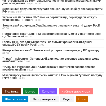
Чи готовий Київ до територіальних поступок після масованих атак РФ:
дані опитування
вчера, 19:59
Зеленський доручив підготувати спеціальну санкційну операцію проти
РФ
вчера, 08:44
Українська балістика FP-7 вже на сертифікації, перші удари можуть
бути восени, - Reuters
06.08
Зеленський розкрив, як Україна планує зменшити ракетні удари Росії
06.08
Постачання ракет для ППО скоротилося втричі, хоча у партнерів вони
є, - Зеленський
05.08
Горіли НПЗ, склади Wildberries і не тільки: хронологія 40-денної
операції СБУ проти Росії
04.08
Кінець війни восени?: Зеленський розкрив план примусу РФ до миру
04.08
"Фрея" - пріоритет: Зеленський дав послам важливе завдання щодо
антибалістики
03.08
"Руїни від Ужгорода до Владивостока": Портников попередив про
новий етап війни
03.08
Мізерні просування ціною тисяч життів: в ISW оцінили "успіхи" наступу
РФ у липні
02.08
Політика
Бізнес
Колонки
Кабінет директора
Життя і стиль
Фоторепортажі
Відео
Ітоги