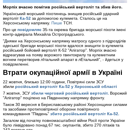
Морпіх вчасно помітив російський вертоліт та збив його.
Український морський піхотинець знищив російській ударний
вертоліт
Ка-52
за допомогою кулемета. Сталось це на
Херсонському напрямку.
Пише
ТСН.
Про це
повідомляє
35-та окрема бригада морської піхоти імені
контр-адмірала Михайла Остроградського.
"Днями на Херсонському напрямку матросу одного з підрозділів
одеської бригади морської піхоти вдалося знищити із кулемета
російський бойовий вертоліт К-52 "Алігатор". Морпіх вчасно
відреагував на появу ворожого гвинтокрилу та кулеметним
вогнем перетворив лІтальний апарат в лЕтальний", - йдеться у
повідомленні.
Втрати окупаційної армії в Україні
22 жовтня, близько 12:00 години, Повітряні сили ЗСУ
збили
російський вертоліт Ка-52 у Херсонській області
7 жовтня, ЗСУ
збили черговий російський вертоліт.
Ворожий
"Алігатор" поцілено на Південному напрямку фронту.
Також 30 вересня в Бериславському районі Херсонщини силами
та засобами протиповітряної оборони повітряного
командування "Південь"
збито російський вертоліт Ка-52.
Загалом від початку повномасштабної війни Росії проти України
було ліквідовано понад 67 тис. окупантів, збито 270 літаків та
243 вертольоти.