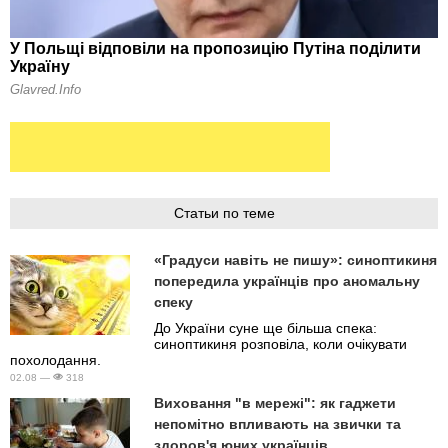
Статьи по теме
«Градуси навіть не пишу»: синоптикиня
попередила українців про аномальну
спеку
До України суне ще більша спека:
синоптикиня розповіла, коли очікувати
похолодання.
02.08 —
318
Виховання "в мережі": як гаджети
непомітно впливають на звички та
здоров'я юних українців