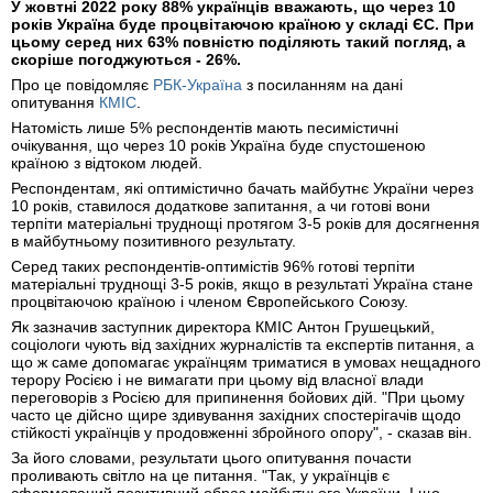
У жовтні 2022 року 88% українців вважають, що через 10
років Україна буде процвітаючою країною у складі ЄС. При
цьому серед них 63% повністю поділяють такий погляд, а
скоріше погоджуються - 26%.
Про це повідомляє
РБК-Україна
з посиланням на дані
опитування
КМІС
.
Натомість лише 5% респондентів мають песимістичні
очікування, що через 10 років Україна буде спустошеною
країною з відтоком людей.
Респондентам, які оптимістично бачать майбутнє України через
10 років, ставилося додаткове запитання, а чи готові вони
терпіти матеріальні труднощі протягом 3-5 років для досягнення
в майбутньому позитивного результату.
Серед таких респондентів-оптимістів 96% готові терпіти
матеріальні труднощі 3-5 років, якщо в результаті Україна стане
процвітаючою країною і членом Європейського Союзу.
Як зазначив заступник директора КМІС Антон Грушецький,
соціологи чують від західних журналістів та експертів питання, а
що ж саме допомагає українцям триматися в умовах нещадного
терору Росією і не вимагати при цьому від власної влади
переговорів з Росією для припинення бойових дій. "При цьому
часто це дійсно щире здивування західних спостерігачів щодо
стійкості українців у продовженні збройного опору", - сказав він.
За його словами, результати цього опитування почасти
проливають світло на це питання. "Так, у українців є