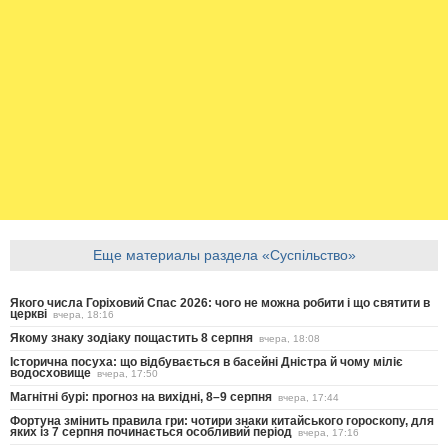
Еще материалы раздела «Суспільство»
Якого числа Горіховий Спас 2026: чого не можна робити і що святити в
церкві
вчера, 18:16
Якому знаку зодіаку пощастить 8 серпня
вчера, 18:08
Історична посуха: що відбувається в басейні Дністра й чому міліє
водосховище
вчера, 17:50
Магнітні бурі: прогноз на вихідні, 8–9 серпня
вчера, 17:44
Фортуна змінить правила гри: чотири знаки китайського гороскопу, для
яких із 7 серпня починається особливий період
вчера, 17:16