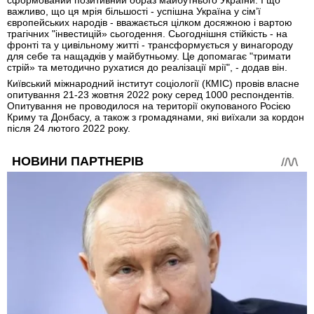
сформований позитивний образ майбутнього України. І що
важливо, що ця мрія більшості - успішна Україна у сім’ї
європейських народів - вважається цілком досяжною і вартою
трагічних "інвестицій» сьогодення. Сьогоднішня стійкість - на
фронті та у цивільному житті - трансформується у винагороду
для себе та нащадків у майбутньому. Це допомагає "тримати
стрій» та методично рухатися до реалізації мрії", - додав він.
Київський міжнародний інститут соціології (КМІС) провів власне
опитування 21-23 жовтня 2022 року серед 1000 респондентів.
Опитування не проводилося на території окупованого Росією
Криму та Донбасу, а також з громадянами, які виїхали за кордон
після 24 лютого 2022 року.