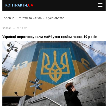
КОНТРАКТИ.
UA
Головна
Життя та Стиль
Суспільство
3069 — 07.11.22
Українці спрогнозували майбутнє країни через 10 років