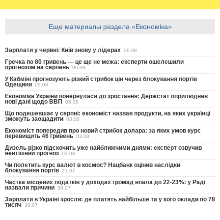
Еще материалы раздела «Економіка»
Зарплати у червні: Київ знову у лідерах
06.08
Гречка по 80 гривень — це ще не межа: експерти ошелешили
прогнозом на серпень
06.08
У Кабміні прогнозують різкий стрибок цін через блокування портів
Одещини
05.08
Економіка України повернулася до зростання: Держстат оприлюднив
нові дані щодо ВВП
05.08
Що подешевшає у серпні: економіст назвав продукти, на яких українці
зможуть заощадити
03.08
Економіст попередив про новий стрибок долара: за яких умов курс
перевищить 46 гривень
03.08
Дизель різко підскочить уже найближчими днями: експерт озвучив
невтішний прогноз
02.08
Чи полетить курс валют в космос? Нацбанк оцінив наслідки
блокування портів
31.07
Частка місцевих податків у доходах громад впала до 22-23%: у Раді
назвали причини
30.07
Зарплати в Україні зросли: де платять найбільше та у кого оклади по 78
тисяч
30.07