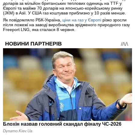
доларів за мільйон британських теплових одиниць на TTF у
Європі та майже 70 доларів на японсько-корейському ринку
(JKM) в Азії. У США газ коштував приблизно у 10 разів менше.
Як повідомляло РБК-Україна,
ціни на газ у Європі
різко зросли
після пожежі на заводі виробництва зрідженого природного газу
Freeport LNG, яка сталася 8 червня.