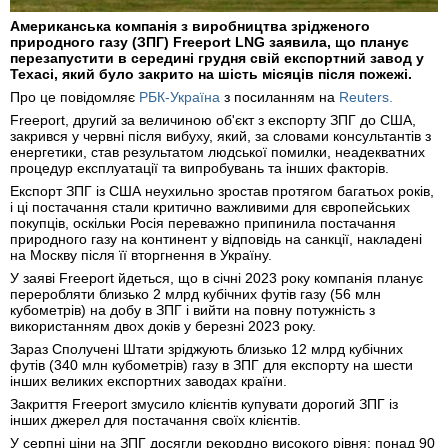
Американська компанія з виробництва зрідженого
природного газу (ЗПГ) Freeport LNG заявила, що планує
перезапустити в середині грудня свій експортний завод у
Техасі, який було закрито на шість місяців після пожежі.
Про це повідомляє
РБК-Україна
з посиланням на
Reuters.
Freeport, другий за величиною об'єкт з експорту ЗПГ до США,
закрився у червні після вибуху, який, за словами консультантів з
енергетики, став результатом людської помилки, неадекватних
процедур експлуатації та випробувань та інших факторів.
Експорт ЗПГ із США неухильно зростав протягом багатьох років,
і ці постачання стали критично важливими для європейських
покупців, оскільки Росія переважно припинила постачання
природного газу на континент у відповідь на санкції, накладені
на Москву після її вторгнення в Україну.
У заяві Freeport йдеться, що в січні 2023 року компанія планує
переробляти близько 2 млрд кубічних футів газу (56 млн
кубометрів) на добу в ЗПГ і вийти на повну потужність з
використанням двох доків у березні 2023 року.
Зараз Сполучені Штати зріджують близько 12 млрд кубічних
футів (340 млн кубометрів) газу в ЗПГ для експорту на шести
інших великих експортних заводах країни.
Закриття Freeport змусило клієнтів купувати дорогий ЗПГ із
інших джерел для постачання своїх клієнтів.
У серпні ціни на ЗПГ досягли рекордно високого рівня: понад 90