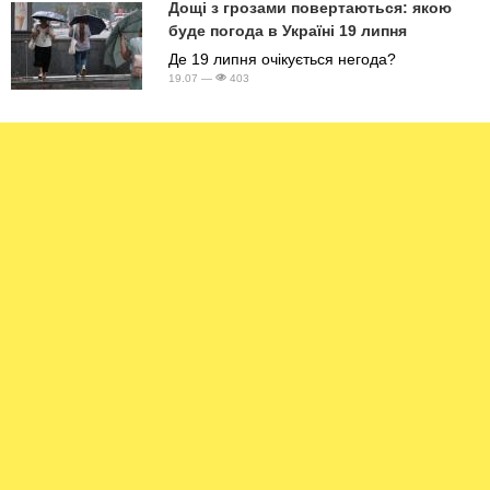
Дощі з грозами повертаються: якою
буде погода в Україні 19 липня
Де 19 липня очікується негода?
19.07 —
403