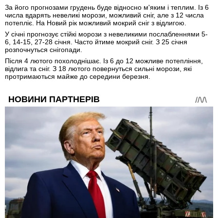
За його прогнозами грудень буде відносно м'яким і теплим. Із 6
числа вдарять невеликі морози, можливий сніг, але з 12 числа
потепліє. На Новий рік можливий мокрий сніг з відлигою.
У січні прогнозує стійкі морози з невеликими послабленнями 5-
6, 14-15, 27-28 січня. Часто йтиме мокрий сніг. З 25 січня
розпочнуться снігопади.
Після 4 лютого похолоднішає. Із 6 до 12 можливе потепління,
відлига та сніг. З 18 лютого повернуться сильні морози, які
протримаються майже до середини березня.