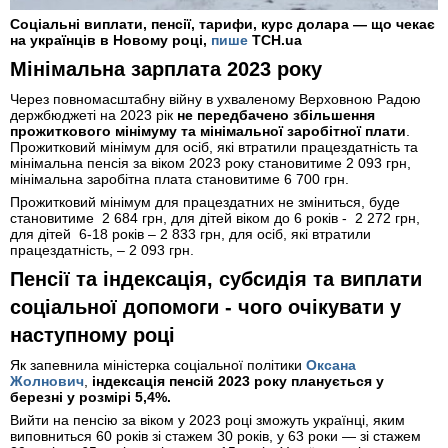
Соціальні виплати, пенсії, тарифи, курс долара — що чекає
на українців в Новому році,
пише
ТСН.ua
Мінімальна зарплата 2023 року
Через повномасштабну війну в ухваленому Верховною Радою
держбюджеті на 2023 рік
не передбачено збільшення
прожиткового мінімуму та мінімальної заробітної плати
.
Прожитковий мінімум для осіб, які втратили працездатність та
мінімальна пенсія за віком 2023 року становитиме 2 093 грн,
мінімальна заробітна плата становитиме 6 700 грн.
Прожитковий мінімум для працездатних не зміниться, буде
становитиме 2 684 грн, для дітей віком до 6 років - 2 272 грн,
для дітей 6-18 років – 2 833 грн, для осіб, які втратили
працездатність, – 2 093 грн.
Пенсії та індексація, субсидія та виплати
соціальної допомоги - чого очікувати у
наступному році
Як запевнила міністерка соціальної політики
Оксана
Жолнович
,
індексація пенсій 2023 року планується у
березні у розмірі 5,4%.
Вийти на пенсію за віком у 2023 році зможуть українці, яким
виповниться 60 років зі стажем 30 років, у 63 роки — зі стажем