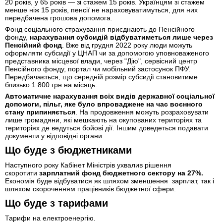
20 років, у 65 років — зі стажем 15 років. Українцям зі стажем
менше ніж 15 років, пенсії не нараховуватимуться, для них
передбачена грошова допомога.
Фонд соціального страхування приєднають до Пенсійного
фонду,
нарахування субсидій відбуватиметься лише через
Пенсійний фонд
. Вже від грудня 2022 року люди можуть
оформляти субсидії у ЦНАП чи за допомогою уповноваженого
представника місцевої влади, через "Дію", сервісний центр
Пенсійного фонду, портал чи мобільний застосунок ПФУ.
Передбачається, що середній розмір субсидії становитиме
близько 1 800 грн на місяць.
Автоматичне нарахування всіх видів державної соціальної
допомоги, пільг, яке було впроваджене на час воєнного
стану припиняється
. На продовження можуть розраховувати
лише громадяни, які мешкають на окупованих територіях та
територіях де ведуться бойові дії. Іншим доведеться подавати
документи у відповідні органи.
Що буде з бюджетниками
Наступного року Кабінет Міністрів ухвалив рішення
скоротити
зарплатний фонд бюджетного сектору на 27%.
Економія буде відбуватися як шляхом зменшення зарплат, так і
шляхом скороченням працівників бюджетної сфери.
Що буде з тарифами
Тарифи на електроенергію.