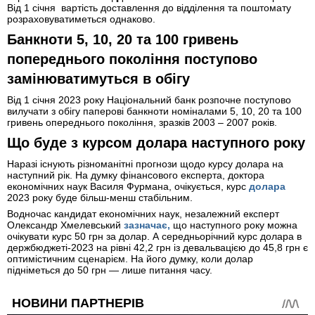
Від 1 січня вартість доставлення до відділення та поштомату
розраховуватиметься однаково.
Банкноти 5, 10, 20 та 100 гривень
попереднього покоління поступово
замінюватимуться в обігу
Від 1 січня 2023 року Національний банк розпочне поступово
вилучати з обігу паперові банкноти номіналами 5, 10, 20 та 100
гривень опереднього покоління, зразків 2003 – 2007 років.
Що буде з курсом долара наступного року
Наразі існують різноманітні прогнози щодо курсу долара на
наступний рік. На думку фінансового експерта, доктора
економічних наук Василя Фурмана, очікується, курс
долара
2023 року буде більш-менш стабільним.
Водночас кандидат економічних наук, незалежний експерт
Олександр Хмелевський
зазначає,
що наступного року можна
очікувати курс 50 грн за долар. А середньорічний курс долара в
держбюджеті-2023 на рівні 42,2 грн із девальвацією до 45,8 грн є
оптимістичним сценарієм. На його думку, коли долар
підніметься до 50 грн — лише питання часу.