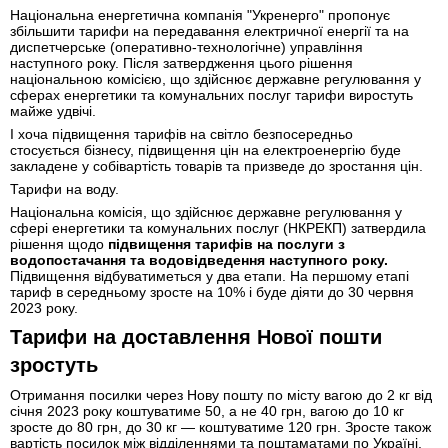
Національна енергетична компанія "Укренерго" пропонує
збільшити тарифи на передавання електричної енергії та на
диспетчерське (оперативно-технологічне) управління
наступного року. Після затвердження цього рішення
національною комісією, що здійснює державне регулювання у
сферах енергетики та комунальних послуг тарифи виростуть
майже удвічі.
І хоча підвищення тарифів на світло безпосередньо
стосується бізнесу, підвищення цін на електроенергію буде
закладене у собівартість товарів та призведе до зростання цін.
Тарифи на воду.
Національна комісія, що здійснює державне регулювання у
сфері енергетики та комунальних послуг (НКРЕКП) затвердила
рішення щодо
підвищення тарифів на послуги з
водопостачання та водовідведення наступного року.
Підвищення відбуватиметься у два етапи. На першому етапі
тариф в середньому зросте на 10% і буде діяти до 30 червня
2023 року.
Тарифи на доставлення Нової пошти
зростуть
Отримання посилки через Нову пошту по місту вагою до 2 кг від
січня 2023 року коштуватиме 50, а не 40 грн, вагою до 10 кг
зросте до 80 грн, до 30 кг — коштуватиме 120 грн. Зросте також
вартість посилок між відділеннями та поштаматами по Україні.