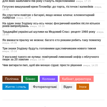
для яких найближчі пів року стануть переломними
вчера, 17:15
Готуємо вишуканий крем Пломбір: до торта, тістечок і капкейків
вчера,
16:49
Як спустити повітря з батареї, якщо немає ключа: елементарний
лайфхак
вчера, 16:36
На один знак Зодіаку ось-ось чекає феєричний камбек після кількох
років випробувань
вчера, 16:16
Традиційні українські шулики на Медовий Спас: рецепт 1960 року
вчера,
15:50
Як вмикати пралку не можна: багато хто роками робить таку помилку
вчера, 15:36
Три знаки Зодіаку будуть головними щасливчиками нового тижня
вчера, 15:16
У магазині такого не купиш: повітряний лимонний зефір з яблучного
пюре за 20 хвилин
вчера, 14:50
Чим витирати пил, щоб він менше сідав: просте рішення
вчера, 14:35
Політика
Бізнес
Колонки
Кабінет директора
Життя і стиль
Фоторепортажі
Відео
Ітоги