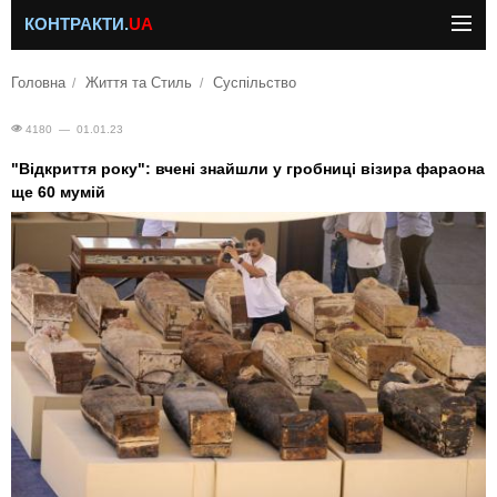
КОНТРАКТИ.
UA
Головна
Життя та Стиль
Суспільство
4180 — 01.01.23
"Відкриття року": вчені знайшли у гробниці візира фараона
ще 60 мумій