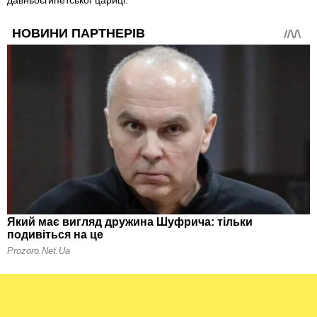
давньоєгипетської цариці.