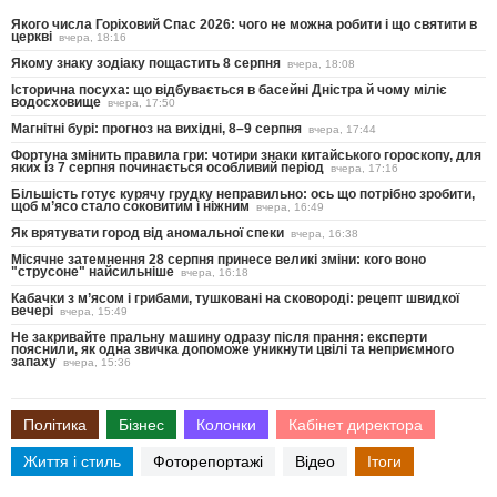
Якого числа Горіховий Спас 2026: чого не можна робити і що святити в
церкві
вчера, 18:16
Якому знаку зодіаку пощастить 8 серпня
вчера, 18:08
Історична посуха: що відбувається в басейні Дністра й чому міліє
водосховище
вчера, 17:50
Магнітні бурі: прогноз на вихідні, 8–9 серпня
вчера, 17:44
Фортуна змінить правила гри: чотири знаки китайського гороскопу, для
яких із 7 серпня починається особливий період
вчера, 17:16
Більшість готує курячу грудку неправильно: ось що потрібно зробити,
щоб м’ясо стало соковитим і ніжним
вчера, 16:49
Як врятувати город від аномальної спеки
вчера, 16:38
Місячне затемнення 28 серпня принесе великі зміни: кого воно
"струсоне" найсильніше
вчера, 16:18
Кабачки з м’ясом і грибами, тушковані на сковороді: рецепт швидкої
вечері
вчера, 15:49
Не закривайте пральну машину одразу після прання: експерти
пояснили, як одна звичка допоможе уникнути цвілі та неприємного
запаху
вчера, 15:36
Політика
Бізнес
Колонки
Кабінет директора
Життя і стиль
Фоторепортажі
Відео
Ітоги