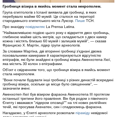
Гробниця візира в якийсь момент стала некрополем.
Група єгиптологів з Іспанії виявила дві гробниці, в яких
перебувало майже 60 мумій. Це сталося на території
стародавнього єгипетського міста Луксор.
Пише
ТСН.
Про знахідку
повідомляє
La Prensa Latina.
"Найважливішою подією цього року є відкриття двох гробниць,
глибиною майже шість метрів, що складаються з двох камер
кожна і містять близько 60 мумій і залишків мумій", — сказав
Франциско Х. Мартін, лідер групи археологів.
За словами Мартіна, дві вторинні гробниці з'єднані двома
поховальними камерами й характеризуються відсутністю
епіграфів, які були знайдені в гробниці візира Аменхотепа-Хюї,
яка містить 30 колон з епіграфами.
Об'єкт є свідченням того, що гробниця візира в якийсь момент
стала некрополем.
"Вони почали будувати інші гробниці з різних династій всередині
гробниці візира, оскільки це місце було священним", —
зазначили вчені.
Аменхотеп-Хюї був візиром фараона Аменхотепа III протягом
останньої третини його правління. Він був родом з північного
Єгипту і вважався "лідером опозиції"" на тлі нових релігійних
течій, які просував Ахенатен, син і спадкоємець фараона.
Нагадаємо, у Єгипті археологи розкопали
піраміду
невідомої