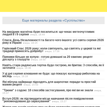
Еще материалы раздела «Суспільство»
На вихідних магнітна буря посилиться: що чекає метеочутливих
людей 8 і 9 серпня
вчера, 18:44
Спаси, День Незалежності та багато чого іншого: усі свята серпня 2026
року в Україні
вчера, 18:15
Горіховий Спас 2026 року: коли святкують, що святять у церкві та які
традиції приносять добробут
вчера, 17:16
Пряники більше не купую - готую домашні за 20 хвилин: рецепт
десерту з глазур’ю
вчера, 16:50
Навіть стара радянська тертка буде гострою, як бритва: 3 способи, як її
заточити
вчера, 16:36
У ці дні серпня клювання не буде: що показує календар риболова на
місяць
вчера, 16:16
Які яблука найкраще підходять для шарлотки: поради та простий
мамин рецепт
вчера, 15:53
"Трюки" з содою: 10 способів застосування, про які ви не знали
вчера,
15:37
Вступ-2026: як підтвердити місце навчання після повідомлення
"рекомендовано до зарахування"
вчера, 15:27
Життя цих знаків зодіаку вже не буде колишнім: гороскоп назвав тих,