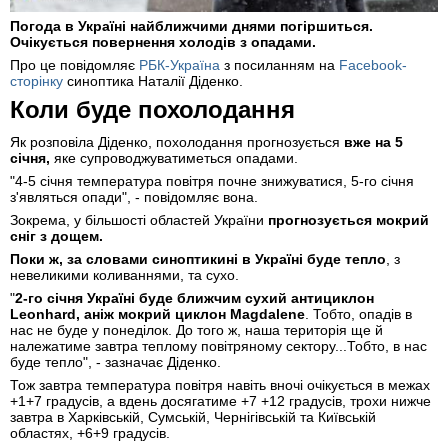
Погода в Україні найближчими днями погіршиться.
Очікується повернення холодів з опадами.
Про це повідомляє
РБК-Україна
з посиланням на
Facebook-
сторінку
синоптика Наталії Діденко.
Коли буде похолодання
Як розповіла Діденко, похолодання прогнозується
вже на 5
січня,
яке супроводжуватиметься опадами.
"4-5 січня температура повітря почне знижуватися, 5-го січня
з'являться опади", - повідомляє вона.
Зокрема, у більшості областей України
прогнозується мокрий
сніг з дощем.
Поки ж, за словами синоптикині в Україні буде тепло
, з
невеликими коливаннями, та сухо.
"
2-го січня Україні буде ближчим сухий антициклон
Leonhard, аніж мокрий циклон Magdalene
. Тобто, опадів в
нас не буде у понеділок. До того ж, наша територія ще й
належатиме завтра теплому повітряному сектору...Тобто, в нас
буде тепло", - зазначає Діденко.
Тож завтра температура повітря навіть вночі очікується в межах
+1+7 градусів, а вдень досягатиме +7 +12 градусів, трохи нижче
завтра в Харківській, Сумській, Чернігівській та Київській
областях, +6+9 градусів.