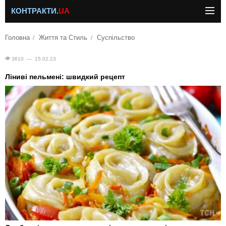
КОНТРАКТИ.
UA
Головна
Життя та Стиль
Суспільство
3610 — 15.02.23
Ліниві пельмені: швидкий рецепт