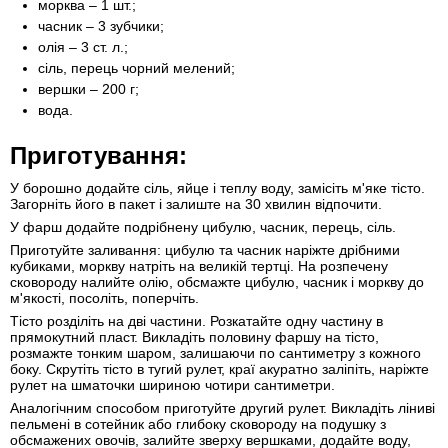
морква – 1 шт.;
часник – 3 зубчики;
олія – 3 ст. л.;
сіль, перець чорний мелений;
вершки – 200 г;
вода.
Приготування:
У борошно додайте сіль, яйце і теплу воду, замісіть м'яке тісто.
Загорніть його в пакет і залиште на 30 хвилин відпочити.
У фарш додайте подрібнену цибулю, часник, перець, сіль.
Приготуйте заливання: цибулю та часник наріжте дрібними
кубиками, моркву натріть на великій тертці. На розпечену
сковороду налийте олію, обсмажте цибулю, часник і моркву до
м'якості, посоліть, поперчіть.
Тісто розділіть на дві частини. Розкатайте одну частину в
прямокутний пласт. Викладіть половину фаршу на тісто,
розмажте тонким шаром, залишаючи по сантиметру з кожного
боку. Скрутіть тісто в тугий рулет, краї акуратно заліпіть, наріжте
рулет на шматочки шириною чотири сантиметри.
Аналогічним способом приготуйте другий рулет. Викладіть ліниві
пельмені в сотейник або глибоку сковороду на подушку з
обсмажених овочів, залийте зверху вершками, додайте воду,