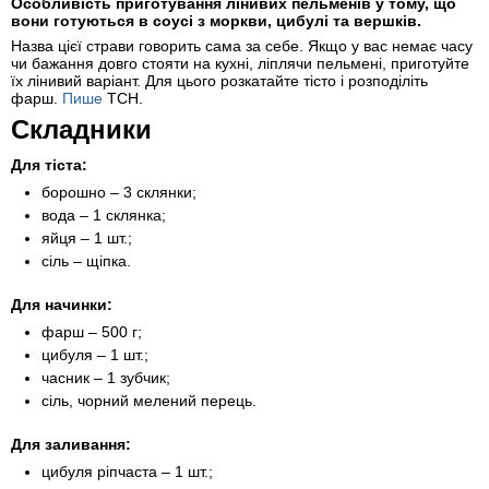
Особливість приготування лінивих пельменів у тому, що
вони готуються в соусі з моркви, цибулі та вершків.
Назва цієї страви говорить сама за себе. Якщо у вас немає часу
чи бажання довго стояти на кухні, ліплячи пельмені, приготуйте
їх лінивий варіант. Для цього розкатайте тісто і розподіліть
фарш.
Пише
ТСН.
Складники
Для тіста:
борошно – 3 склянки;
вода – 1 склянка;
яйця – 1 шт.;
сіль – щіпка.
Для начинки:
фарш – 500 г;
цибуля – 1 шт.;
часник – 1 зубчик;
сіль, чорний мелений перець.
Для заливання:
цибуля ріпчаста – 1 шт.;