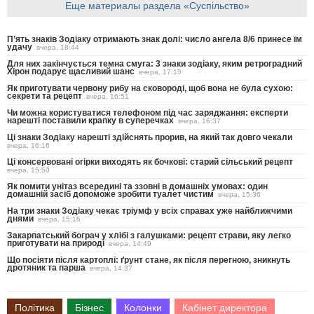
Еще материалы раздела «Суспільство»
П’ять знаків Зодіаку отримають знак долі: число ангела 8/6 принесе їм
удачу
вчера, 18:44
Для них закінчується темна смуга: 3 знаки зодіаку, яким ретроградний
Хірон подарує щасливий шанс
вчера, 17:15
Як приготувати червону рибу на сковороді, щоб вона не була сухою:
секрети та рецепт
вчера, 16:51
Чи можна користуватися телефоном під час заряджання: експерти
нарешті поставили крапку в суперечках
вчера, 16:37
Ці знаки Зодіаку нарешті здійснять прорив, на який так довго чекали
вчера, 16:16
Ці консервовані огірки виходять як бочкові: старий сільський рецепт
вчера, 15:50
Як помити унітаз всередині та ззовні в домашніх умовах: один
домашній засіб допоможе зробити туалет чистим
вчера, 15:36
На три знаки Зодіаку чекає тріумф у всіх справах уже найближчими
днями
вчера, 15:16
Закарпатський бограч у хлібі з галушками: рецепт страви, яку легко
приготувати на природі
вчера, 14:49
Що посіяти після картоплі: ґрунт стане, як після перегною, зникнуть
дротяник та парша
вчера, 14:37
Політика
Бізнес
Колонки
Кабінет директора