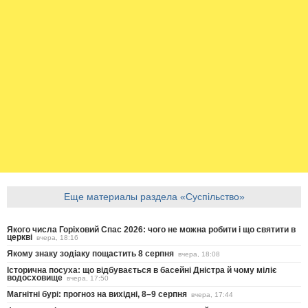
Еще материалы раздела «Суспільство»
Якого числа Горіховий Спас 2026: чого не можна робити і що святити в
церкві
вчера, 18:16
Якому знаку зодіаку пощастить 8 серпня
вчера, 18:08
Історична посуха: що відбувається в басейні Дністра й чому міліє
водосховище
вчера, 17:50
Магнітні бурі: прогноз на вихідні, 8–9 серпня
вчера, 17:44