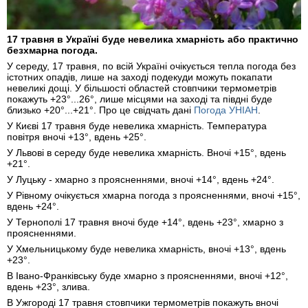
17 травня в Україні буде невелика хмарність або практично
безхмарна погода.
У середу, 17 травня, по всій Україні очікується тепла погода без
істотних опадів, лише на заході подекуди можуть покапати
невеликі дощі. У більшості областей стовпчики термометрів
покажуть +23°...26°, лише місцями на заході та півдні буде
близько +20°...+21°. Про це свідчать дані
Погода УНІАН
.
У Києві 17 травня буде невелика хмарність. Температура
повітря вночі +13°, вдень +25°.
У Львові в середу буде невелика хмарність. Вночі +15°, вдень
+21°.
У Луцьку - хмарно з проясненнями, вночі +14°, вдень +24°.
У Рівному очікується хмарна погода з проясненнями, вночі +15°,
вдень +24°.
У Тернополі 17 травня вночі буде +14°, вдень +23°, хмарно з
проясненнями.
У Хмельницькому буде невелика хмарність, вночі +13°, вдень
+23°.
В Івано-Франківську буде хмарно з проясненнями, вночі +12°,
вдень +23°, злива.
В Ужгороді 17 травня стовпчики термометрів покажуть вночі