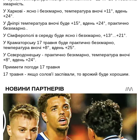
хмарність.
У Харкові - ясно і безхмарно, температура вночі +11°, вдень
+24°.
У Дніпрі температура вночі буде +15°, вдень +24°, практично
безхмарно..
У Сімферополі в середу буде ясно і безхмарно, +13°...+21°.
У Краматорську 17 травня буде практично безхмарно,
температура вночі +8°, вдень +25°.
У Сєвєродонецьку - практично безхмарно, температура вночі
+8°, вдень +24°.
Прикмети погоди 17 травня
17 травня - якщо солов'ї заспівали, то врожий буде хорошим.