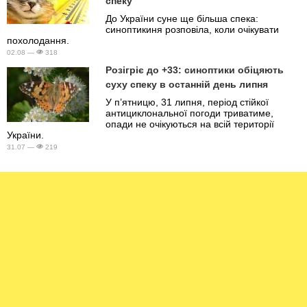
спеку
До України суне ще більша спека:
синоптикиня розповіла, коли очікувати
похолодання.
02.08 —
318
Розігріє до +33: синоптики обіцяють
суху спеку в останній день липня
У п’ятницю, 31 липня, період стійкої
антициклональної погоди триватиме,
опади не очікуються на всій території
України.
31.07 —
219