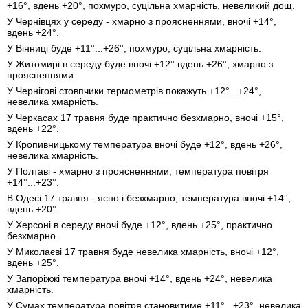
+16°, вдень +20°, похмуро, суцільна хмарність, невеликий дощ.
У Чернівцях у середу - хмарно з проясненнями, вночі +14°,
вдень +24°.
У Вінниці буде +11°...+26°, похмуро, суцільна хмарність.
У Житомирі в середу буде вночі +12° вдень +26°, хмарно з
проясненнями.
У Чернігові стовпчики термометрів покажуть +12°...+24°,
невелика хмарність.
У Черкасах 17 травня буде практично безхмарно, вночі +15°,
вдень +22°.
У Кропивницькому температура вночі буде +12°, вдень +26°,
невелика хмарність.
У Полтаві - хмарно з проясненнями, температура повітря
+14°...+23°.
В Одесі 17 травня - ясно і безхмарно, температура вночі +14°,
вдень +20°.
У Херсоні в середу вночі буде +12°, вдень +25°, практично
безхмарно.
У Миколаєві 17 травня буде невелика хмарність, вночі +12°,
вдень +25°.
У Запоріжжі температура вночі +14°, вдень +24°, невелика
хмарність.
У Сумах температура повітря становитиме +11°...+23°, невелика