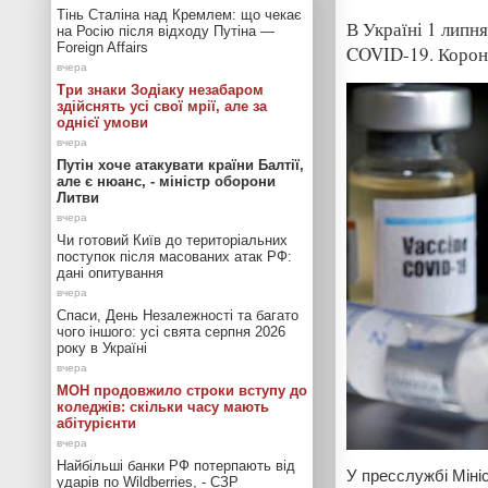
Тінь Сталіна над Кремлем: що чекає
В Україні 1 липн
на Росію після відходу Путіна —
Foreign Affairs
COVID-19. Короно
Три знаки Зодіаку незабаром
здійснять усі свої мрії, але за
однієї умови
Путін хоче атакувати країни Балтії,
але є нюанс, - міністр оборони
Литви
Чи готовий Київ до територіальних
поступок після масованих атак РФ:
дані опитування
Спаси, День Незалежності та багато
чого іншого: усі свята серпня 2026
року в Україні
МОН продовжило строки вступу до
коледжів: скільки часу мають
абітурієнти
Найбільші банки РФ потерпають від
У пресслужбі Міні
ударів по Wildberries, - СЗР