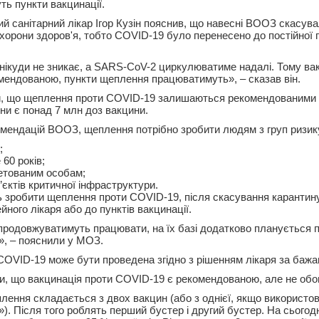
ть пункти вакцинації.
й санітарний лікар Ігор Кузін пояснив, що навесні ВООЗ скасув
охорони здоров'я, тобто COVID-19 було перенесено до постійної
ікуди не зникає, а SARS-CoV-2 циркулюватиме надалі. Тому ва
ендованою, пункти щеплення працюватимуть», – сказав він.
, що щеплення проти COVID-19 залишаються рекомендованими і
аїни є понад 7 млн доз вакцини.
омендацій ВООЗ, щеплення потрібно зробити людям з груп ризик
;
60 років;
етованим особам;
єктів критичної інфраструктури.
уть зробити щеплення проти COVID-19, після скасування каранти
йного лікаря або до пунктів вакцинації.
родовжуватимуть працювати, на їх базі додатково планується 
, – пояснили у МОЗ.
COVID-19 може бути проведена згідно з рішенням лікаря за бажа
, що вакцинація проти COVID-19 є рекомендованою, але не обо
лення складається з двох вакцин (або з однієї, якщо використо
. Після того роблять перший бустер і другий бустер. На сьогодн