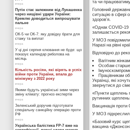
та чи працюватиму
Головний державни
Путін стає залежним від Лукашенка
через нищівні удари України:
ситуацію в сфері 
Кремлю доводиться випрошувати
здоров'я.
пальне
«Однак COVID-19 н
залишається реком
ОК-5 чи ОК-7: яку довідку брати для
стажу та виплат
У МОЗ повідомили
Наразі на рівні кр
У ці дні серпня клювання не буде: що
Відповідно до рек
показує календар риболова на
місяць
Вагітним жінкам
Особам старше 
Кількість росіян, які вірять в успіх
Імуноскомпром
війни проти України, впала до
Працівникам об’
мінімуму з 2022 року
Українці, які хоч
звернутися до сіме
Якими будуть українські зими через
«Пункти щеплень п
зміну клімату: прогноз експертів
рутинних щеплень»
Зеленський доручив підготувати
Вакцинація проти 
спеціальну санкційну операцію проти
У МОЗ підкреслили
РФ
«Базовий курс щеп
Українська балістика FP-7 вже на
вакцина «Джонсон»)
сертифікації, перші удари можуть