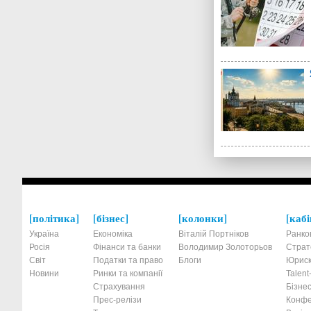
політика
бізнес
колонки
кабі
Україна
Економіка
Віталій Портніков
Ранко
Росія
Фінанси та банки
Володимир Золоторьов
Страт
Світ
Податки та право
Блоги
Юриск
Новини
Ринки та компанії
Talen
Страхування
Бізнес
Прес-релізи
Конфе