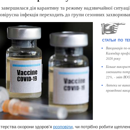
я завершилася дія карантину та режиму надзвичайної ситуаці
вірусна інфекція переходить до групи сезонних захворювань
Вакцинація по-н
Календар профі
2026 року
Більше викорис
зменшити потре
22%, - звіт ВО
Аптеки не виявл
проведенні вакци
стерства охорони здоров'я
розповіли
, чи потрібно робити щепле