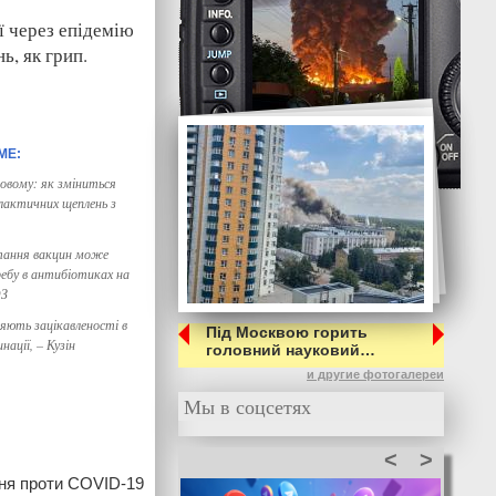
ї через епідемію
, як грип.
овому: як зміниться
лактичних щеплень з
тання вакцин може
бу в антибіотиках на
ОЗ
яють зацікавленості в
Під Москвою горить
нації, – Кузін
головний науковий…
и другие фотогалереи
Мы в соцсетях
<
>
ння проти COVID-19