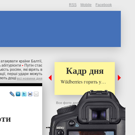
RSS
Mobile
Facebook
 атакувати країни Балтії,
 абітурієнти
•
Путін стає
Кадр дня
ькість росіян, які вірять в
ації, перші удари можуть
риють дощі
всі новини дня
Wildberries горить у…
Все фото дня
оти