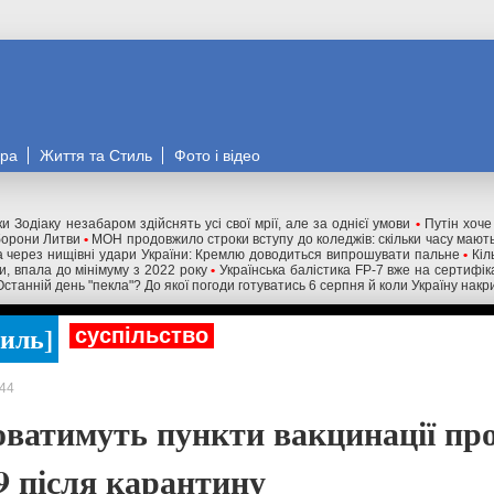
ора
Життя та Стиль
Фото і відео
и Зодіаку незабаром здійснять усі свої мрії, але за однієї умови
•
Путін хоче
оборони Литви
•
МОН продовжило строки вступу до коледжів: скільки часу мають
 через нищівні удари України: Кремлю доводиться випрошувати пальне
•
Кіл
ни, впала до мінімуму з 2022 року
•
Українська балістика FP-7 вже на сертифік
Останній день "пекла"? До якої погоди готуватись 6 серпня й коли Україну нак
тиль
суспільство
44
ватимуть пункти вакцинації пр
 після карантину