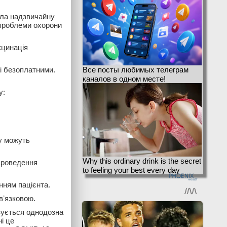
ала надзвичайну
 проблеми охорони
кцинація
 безоплатними.
Все посты любимых телеграм
каналов в одном месте!
у:
ну можуть
Why this ordinary drink is the secret
проведення
to feeling your best every day
нням пацієнта.
вʼязковою.
вується однодозна
і це