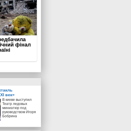
ктакль
XI век»
В киеве выступил
Театр ледовых
миниатюр под
руководством Игоря
Бобрина