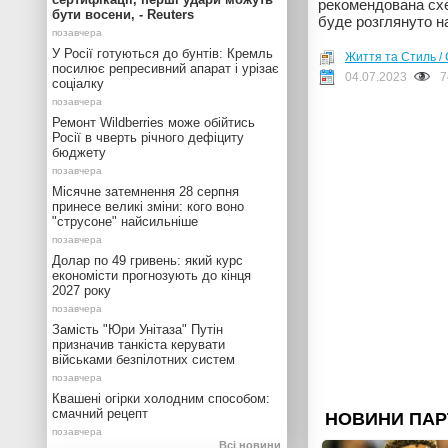
рекомендована схе
бути восени, - Reuters
буде розглянуто на
У Росії готуються до бунтів: Кремль
Життя та Стиль / 
посилює репресивний апарат і урізає
04.07.2023
7
соціалку
Ремонт Wildberries може обійтись
Росії в чверть річного дефіциту
бюджету
Місячне затемнення 28 серпня
принесе великі зміни: кого воно
"струсоне" найсильніше
Долар по 49 гривень: який курс
економісти прогнозують до кінця
2027 року
Замість "Юри Унітаза" Путін
призначив танкіста керувати
військами безпілотних систем
Квашені огірки холодним способом:
смачний рецепт
Всі новини