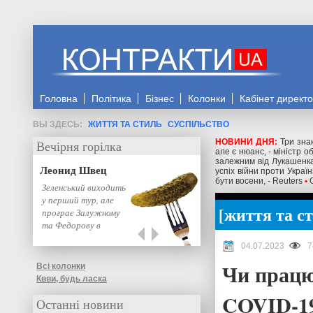
Головна
Політика
Бізнес
Колонки
Кабінет директ
ЖИТТЯ ТА СТИЛЬ
СУСПІЛЬСТВО
НОВИНИ ДНЯ:
Три знак
Вечірня горілка
але є нюанс, - міністр 
залежним від Лукашенка
Леонид Швец
успіх війни проти Украї
бути восени, - Reuters
•
Зеленський виходить
у перший тур, але
життя та с
програє Залужному
та Федорову в
другому: нове…
04.07.2023
7
Чи працю
Всі колонки
Квви, будь ласка
COVID-19
Останні новини