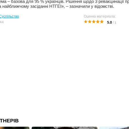
ма – базова для 95 % українців. Рішення щодо 3 ревакцинації 
 найближчому засіданні НТГЕІ», – зазначили у відомстві.
Суспільство
Оценка материала:
44
5.0
/
1