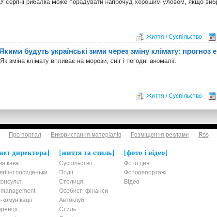
У серпні рибалка може порадувати напрочуд хорошим уловом, якщо виб
Життя / Суспільство
Якими будуть українські зими через зміну клімату: прогноз е
Як зміна клімату впливає на морози, сніг і погодні аномалії.
Життя / Суспільство
Про портал
Використання матеріалів
Розміщення реклами
Rss
нет директора
життя та стиль
фото і відео
ва кава
Суспільство
Фото дня
егічні посиденьки
Події
Фоторепортажі
онсульт
Столиця
Відео
t-management
Особисті фінанси
-комунікації
Автоклуб
ренції
Стиль