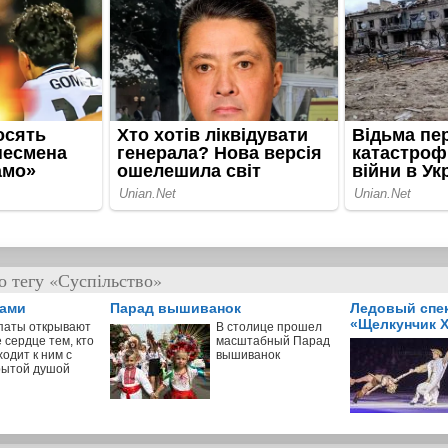
о тегу «Суспільство»
пами
Парад вышиванок
Ледовый спе
«Щелкунчик X
паты открывают
В столице прошел
 сердце тем, кто
масштабный Парад
одит к ним с
вышиванок
рытой душой