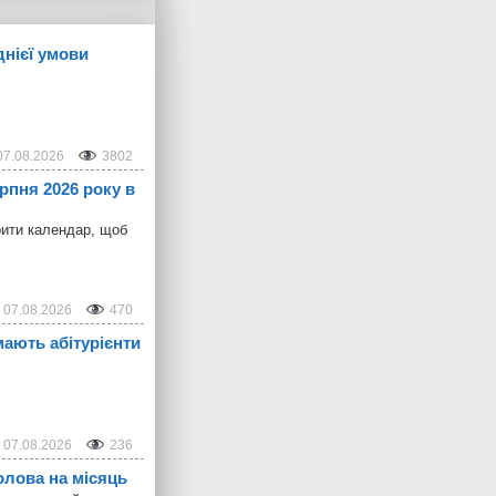
днієї умови
07.08.2026
3802
ерпня 2026 року в
рити календар, щоб
07.08.2026
470
ають абітурієнти
07.08.2026
236
олова на місяць