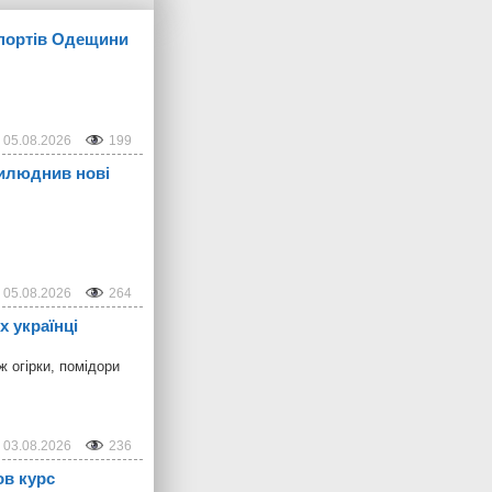
 портів Одещини
05.08.2026
199
рилюднив нові
05.08.2026
264
х українці
 огірки, помідори
03.08.2026
236
ов курс