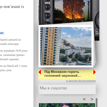
о пов’язані із
країні грошей на
повідь міністра
я українців 2026 року:
ти, оновлення правил
дичний скринінг
и на дітей від 1 січня:
туть суми
Під Москвою горить
головний науковий…
и другие фотогалереи
Мы в соцсетях
<
>