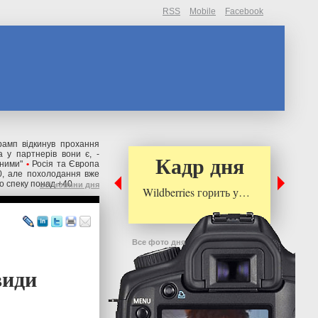
RSS
Mobile
Facebook
рамп відкинув прохання
 у партнерів вони є, -
Кадр дня
ьними"
•
Росія та Європа
0, але похолодання вже
о спеку понад +40
всі новини дня
Wildberries горить у…
Все фото дня
види