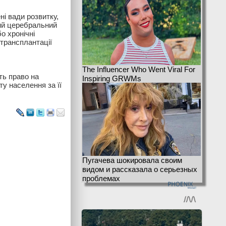
ні вади розвитку,
ий церебральний
бо хронічні
трансплантації
The Influencer Who Went Viral For
ть право на
Inspiring GRWMs
ту населення за її
Пугачева шокировала своим
видом и рассказала о серьезных
проблемах