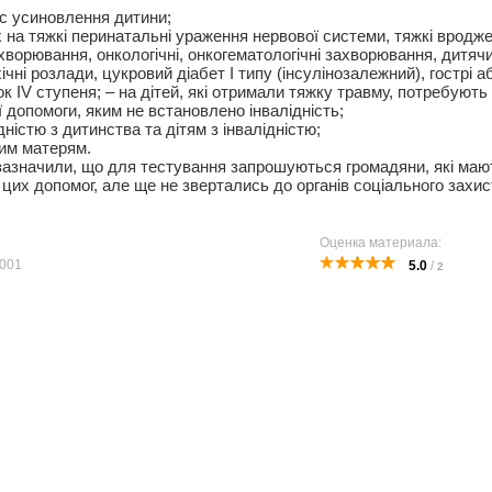
ас усиновлення дитини;
их на тяжкі перинатальні ураження нервової системи, тяжкі вродже
ахворювання, онкологічні, онкогематологічні захворювання, дитяч
ічні розлади, цукровий діабет I типу (інсулінозалежний), гострі а
 IV ступеня; – на дітей, які отримали тяжку травму, потребують 
ї допомоги, яким не встановлено інвалідність;
дністю з дитинства та дітям з інвалідністю;
ким матерям.
зазначили, що для тестування запрошуються громадяни, які маю
 цих допомог, але ще не звертались до органів соціального захис
Оценка материала:
001
5.0
/
2