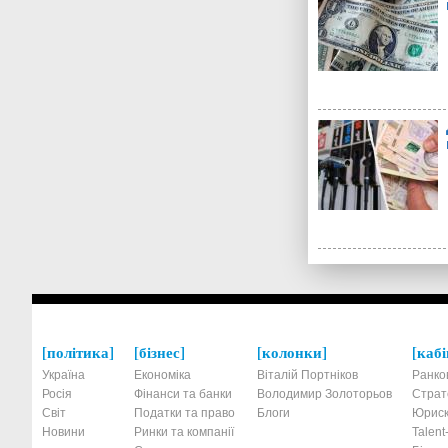
політика
бізнес
колонки
кабі
Україна
Економіка
Віталій Портніков
Ранко
Росія
Фінанси та банки
Володимир Золоторьов
Страт
Світ
Податки та право
Блоги
Юриск
Новини
Ринки та компанії
Talen