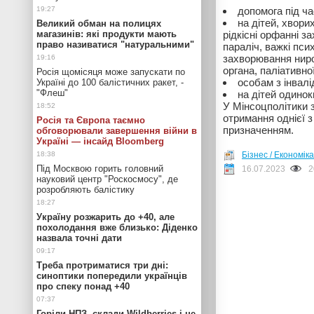
допомога під ч
на дітей, хвор
Великий обман на полицях
магазинів: які продукти мають
рідкісні орфанні з
право називатися "натуральними"
параліч, важкі псих
захворювання нирок
органа, паліативно
Росія щомісяця може запускати по
особам з інвалі
Україні до 100 балістичних ракет, -
"Флеш"
на дітей одино
У Мінсоцполітики 
отримання однієї з
Росія та Європа таємно
призначенням.
обговорювали завершення війни в
Україні — інсайд Bloomberg
Бізнес / Економіка
Під Москвою горить головний
16.07.2023
2
науковий центр "Роскосмосу", де
розробляють балістику
Україну розжарить до +40, але
похолодання вже близько: Діденко
назвала точні дати
Треба протриматися три дні:
синоптики попередили українців
про спеку понад +40
Горіли НПЗ, склади Wildberries і не