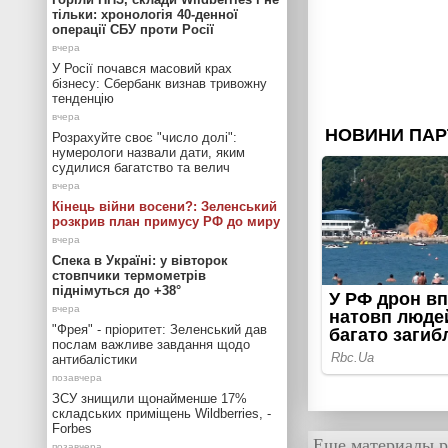
тільки: хронологія 40-денної
операції СБУ проти Росії
У Росії почався масовий крах
бізнесу: Сбербанк визнав тривожну
тенденцію
Розрахуйте своє "число долі":
нумерологи назвали дати, яким
судилися багатство та велич
Кінець війни восени?: Зеленський
розкрив план примусу РФ до миру
Спека в Україні: у вівторок
стовпчики термометрів
піднімуться до +38°
"Фрея" - пріоритет: Зеленський дав
послам важливе завдання щодо
антибалістики
ЗСУ знищили щонайменше 17%
складських приміщень Wildberries, -
Forbes
Еще материалы р