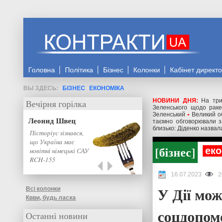
Головна
Політика
Бізнес
Колонки
Кабінет директ
БІЗНЕС
ЕКОНОМІКА
НОВИНИ ДНЯ:
На три
Вечірня горілка
Зеленського щодо ракет
Зеленський
•
Великий о
Леонид Швец
таємно обговорювали з
близько: Діденко назвал
Пісторіус зізнався,
що Україна має
бізнес
еко
новітні німецькі САУ
RCH-155
16.07.2023
2
У Дії мо
Всі колонки
Квви, будь ласка
соцдопом
Останні новини