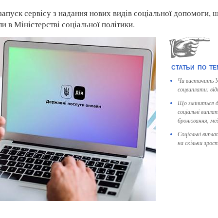
запуск сервісу з надання нових видів соціальної допомоги, щ
и в Міністерстві соціальної політики.
Чи вистачить У
соцвиплати: від
Що зміниться дл
соціальні випла
бронювання, ме
Соціальні виплат
на скільки зрос