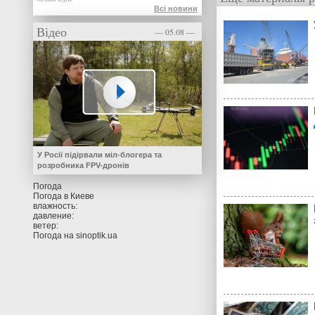
Всі новини
Відео
— 05.08 —
У Росії підірвали міл-блогера та
розробника FPV-дронів
Погода
Погода в
Киеве
влажность:
давление:
ветер:
Погода на
sinoptik.ua