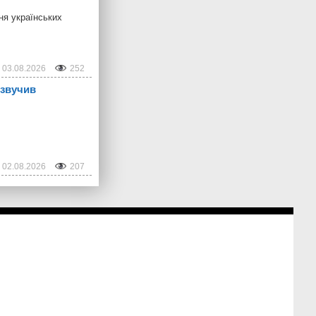
ня українських
03.08.2026
252
озвучив
02.08.2026
207