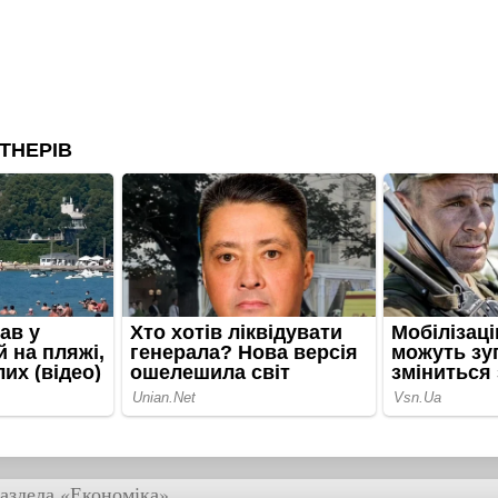
аздела
«Економіка»