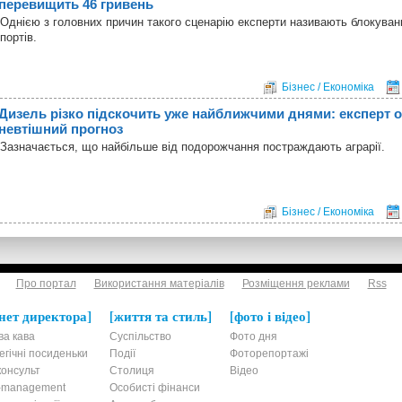
перевищить 46 гривень
Однією з головних причин такого сценарію експерти називають блокуван
портів.
Бізнес / Економіка
Дизель різко підскочить уже найближчими днями: експерт 
невтішний прогноз
Зазначається, що найбільше від подорожчання постраждають аграрії.
Бізнес / Економіка
Про портал
Використання матеріалів
Розміщення реклами
Rss
нет директора
життя та стиль
фото і відео
ва кава
Суспільство
Фото дня
егічні посиденьки
Події
Фоторепортажі
онсульт
Столиця
Відео
t-management
Особисті фінанси