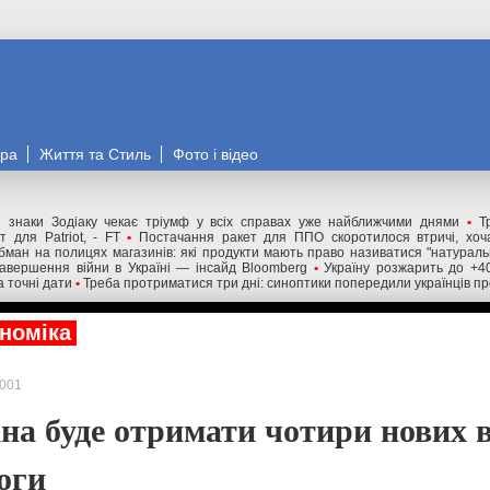
ора
Життя та Стиль
Фото і відео
 знаки Зодіаку чекає тріумф у всіх справах уже найближчими днями
•
Т
 для Patriot, - FT
•
Постачання ракет для ППО скоротилося втричі, хоча
бман на полицях магазинів: які продукти мають право називатися "натурал
авершення війни в Україні — інсайд Bloomberg
•
Україну розжарить до +4
а точні дати
•
Треба протриматися три дні: синоптики попередили українців пр
номіка
001
жна буде отримати чотири нових 
оги