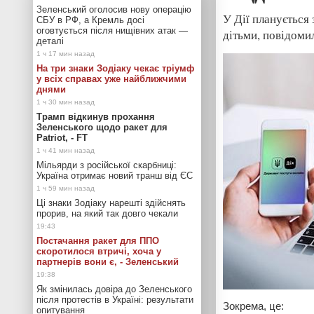
Зеленський оголосив нову операцію
У Дії планується 
СБУ в РФ, а Кремль досі
оговтується після нищівних атак —
дітьми, повідомил
деталі
На три знаки Зодіаку чекає тріумф
у всіх справах уже найближчими
днями
Трамп відкинув прохання
Зеленського щодо ракет для
Patriot, - FT
Мільярди з російської скарбниці:
Україна отримає новий транш від ЄС
Ці знаки Зодіаку нарешті здійснять
прорив, на який так довго чекали
Постачання ракет для ППО
скоротилося втричі, хоча у
партнерів вони є, - Зеленський
Як змінилась довіра до Зеленського
після протестів в Україні: результати
Зокрема, це:
опитування