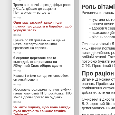
Трамп в істериці через дефіцит ракет
Роль вітам
у США, дійшло до сварки з
Речовина впливає 
Пентагоном — всі деталі
-
густина кісто
Одяг має затхлий запах після
-
шанси появи 
прання: що додати в барабан, щоб
-
здоров'я сер
усунути запах
-
психоемоційне
-
рівень запаль
Гречка по 80 гривень — це ще не
Оскільки вітамін Д
межа: експерти ошелешили
прогнозом на серпень
кишківника поглин
вигляді олійного р
олійній основі. Та
6 серпня: церковне свято
потрібно бувати на
сьогодні, яка прикмета на
СПФ. Простіший і 
Яблучний Спас обіцяє щастя
Про раціон 
Квашені огірки холодним способом:
Вітамін Д можна от
смачний рецепт
овочах. Проблема в
поліпшення ситуац
Ярославль розірвали потужні вибухи:
добавки, але на м
палає ключовий НПЗ, російська ППО
збила дрони просто на будинки
Ожиріння відносят
Д. Зворотний бік: 
Як мити підлогу, щоб вона завжди
депонуючись ними.
була чистою та свіжою: техніка
"вісімки"