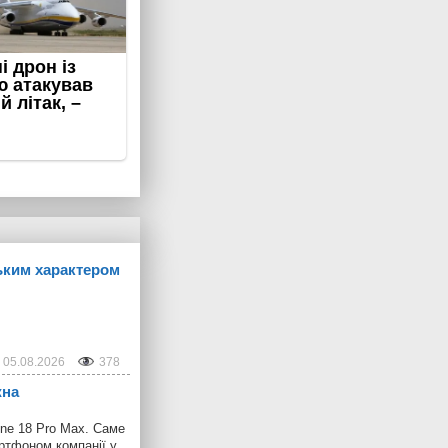
ським характером
05.08.2026
378
жна
one 18 Pro Max. Саме
ртфоном компанії у