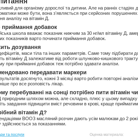
питання
ливий для організму дорослої та дитини. Але на ранніх стадіях 
оматики може бути, вона з'являється при серйозних порушеннях
я аналізу на вітамін Д.
о приймання добавок
ська школа вважає показник нижчим за 30 нг/мл вітаміну Д, аме
них показників варто починати приймання добавок.
жить дозування
 дефіцитів, маси тіла та інших параметрів. Саме тому підбирати 
сть вітаміну Д залежатиме від роботи шлунково-кишкового тракту
му при прийманні добавок теж потрібно здавати аналізи.
омендовано передавати маркери
ультатів досягнуто, кожні 3 місяці варто робити повторні аналіз
іше про все розповість лікар.
му перебуванні на сонці потрібно пити вітамін чи
Д природним шляхом можна, але складно, плюс у цьому випадку
ть завдання підвищити вміст речовини в крові, краще прийматиме
рібний вітамін Д?
омендаціями ВООЗ масляний розчин дають усім малюкам до 2 років
у здійснюється за показаннями.
ари та послуги
Оценка материала: