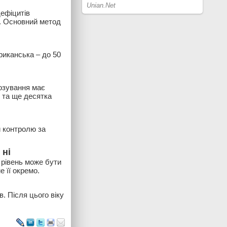
дефіцитів
. Основний метод
риканська – до 50
дозування має
 та ще десятка
и контролю за
 ні
 рівень може бути
 її окремо.
. Після цього віку