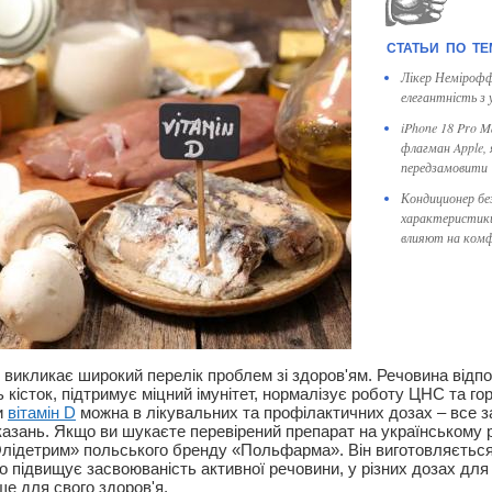
Лікер Немірофф
елегантність з
iPhone 18 Pro 
флагман Apple,
передзамовити
Кондиционер бе
характеристик
влияют на ком
 викликає широкий перелік проблем зі здоров'ям. Речовина відпо
ь кісток, підтримує міцний імунітет, нормалізує роботу ЦНС та г
и
вітамін D
можна в лікувальних та профілактичних дозах – все з
казань. Якщо ви шукаєте перевірений препарат на українському р
«Олідетрим» польського бренду «Польфарма». Він виготовляється
о підвищує засвоюваність активної речовини, у різних дозах для
е для свого здоров'я.