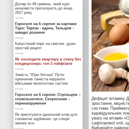
Долар по 49 гривень: який курс
економісти прогнозують до кінця
2027 року
Гороскоп на 6 серпня за картами
Таро: Терези - вдача, Тельцям -
швидкі рішення
Капустяний пиріг на сметані: дуже
простий рецепт
Як охолодити квартиру в спеку без
кондиціонера: топ-3 лайфгаків
Замість "Юри Унітаза" Путін
призначив танкіста керувати
військами безпілотних систем
Гороскоп на 6 серпня: Стрільцям –
Дефіцит вітаміну Д
сповільнитися, Скорпіонам –
зростання, міцніст
перенапруження
системи. Приймат
індивідуальних по
Як приготувати ідеальний кляр для
увагу на вітамін 
соковитих відбивних: ця спеція
сафлорової олії, щ
змінює все
Вибирайте найкращ