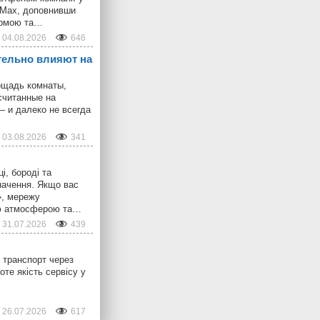
o Max, доповнивши
ормою та…
04.08.2026
646
тельно влияют на
ощадь комнаты,
считанные на
— и далеко не всегда
03.08.2026
341
і, бороді та
начення. Якщо вас
», мережу
ою атмосферою та…
31.07.2026
439
 транспорт через
оте якість сервісу у
26.07.2026
617