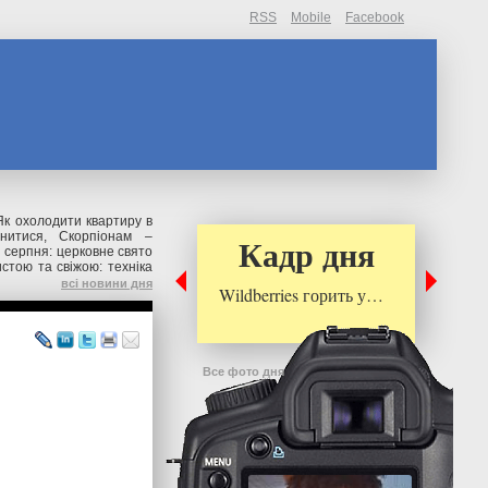
RSS
Mobile
Facebook
Як охолодити квартиру в
нитися, Скорпіонам –
Кадр дня
 серпня: церковне свято
стою та свіжою: техніка
всі новини дня
Wildberries горить у…
Все фото дня