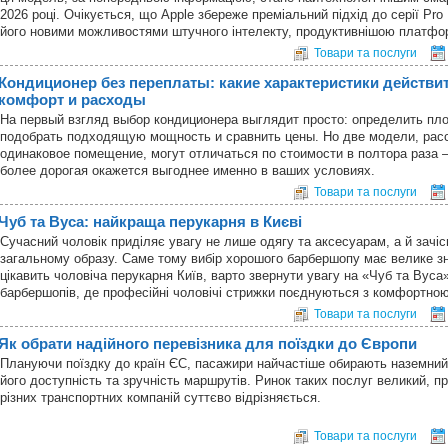
2026 році. Очікується, що Apple збереже преміальний підхід до серії Pr
його новими можливостями штучного інтелекту, продуктивнішою платф
Товари та послуги
Кондиционер без переплаты: какие характеристики действи
комфорт и расходы
На первый взгляд выбор кондиционера выглядит просто: определить пл
подобрать подходящую мощность и сравнить цены. Но две модели, рас
одинаковое помещение, могут отличаться по стоимости в полтора раза 
более дорогая окажется выгоднее именно в ваших условиях.
Товари та послуги
Чуб та Вуса: найкраща перукарня в Києві
Сучасний чоловік приділяє увагу не лише одягу та аксесуарам, а й зачісц
загальному образу. Саме тому вибір хорошого барбершопу має велике з
цікавить чоловіча перукарня Київ, варто звернути увагу на «Чуб та Вуса
барбершопів, де професійні чоловічі стрижки поєднуються з комфортн
Товари та послуги
Як обрати надійного перевізника для поїздки до Європи
Плануючи поїздку до країн ЄС, пасажири найчастіше обирають наземний
його доступність та зручність маршрутів. Ринок таких послуг великий, пр
різних транспортних компаній суттєво відрізняється.
Товари та послуги