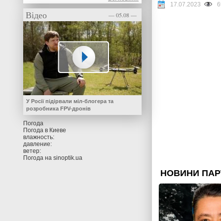
17.07.2023
6
Відео
— 05.08 —
У Росії підірвали міл-блогера та
розробника FPV-дронів
Погода
Погода в
Киеве
влажность:
давление:
ветер:
Погода на
sinoptik.ua