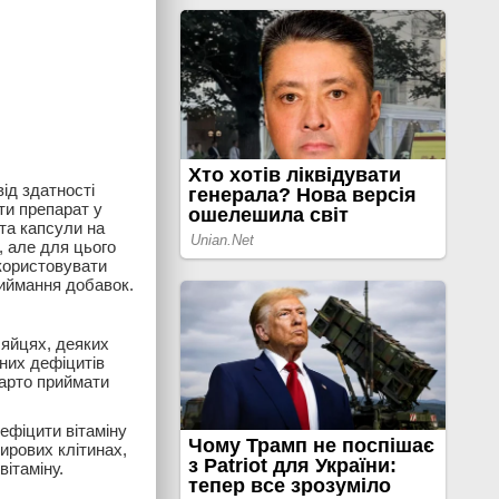
ід здатності
ти препарат у
 та капсули на
, але для цього
икористовувати
риймання добавок.
 яйцях, деяких
чних дефіцитів
варто приймати
ефіцити вітаміну
жирових клітинах,
ітаміну.