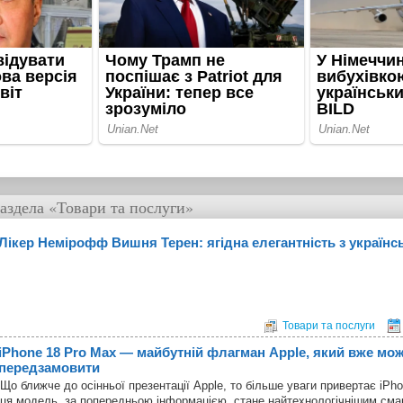
аздела
«Товари та послуги»
Лікер Немірофф Вишня Терен: ягідна елегантність з україн
Товари та послуги
iPhone 18 Pro Max — майбутній флагман Apple, який вже мо
передзамовити
Що ближче до осінньої презентації Apple, то більше уваги привертає iPh
ця модель, за попередньою інформацією, стане найтехнологічнішим сма