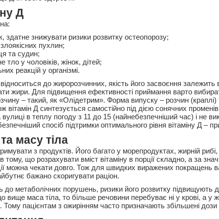
іну Д
на:
к, здатне знижувати ризики розвитку остеопорозу;
злоякісних пухлин;
ця та судин;
 тло у чоловіків, жінок, дітей;
них реакцій у організмі.
 відноситься до жиророзчинних, якість його засвоєння залежить в
ати жири. Для підвищення ефективності приймання варто вибира
озчину – такий, як «Олідетрим». Форма випуску – розчин (краплі)
кож вітамін Д синтезується самостійно під дією сонячних променів
 вулиці в теплу погоду з 11 до 15 (найнебезпечніший час) і не в
безпечніший спосіб підтримки оптимального рівня вітаміну Д – п
та масу тіла
римувати з продуктів. Його багато у морепродуктах, жирній рибі,
 тому, що розрахувати вміст вітаміну в порції складно, а за зна
ії можна чекати довго. Тож для швидких виражених покращень 
айбутнє бажано скоригувати раціон.
ь до метаболічних порушень, ризики його розвитку підвищують д
що вище маса тіла, то більше речовини перебуває ні у крові, а у 
 Тому пацієнтам з ожирінням часто призначають збільшені дози в