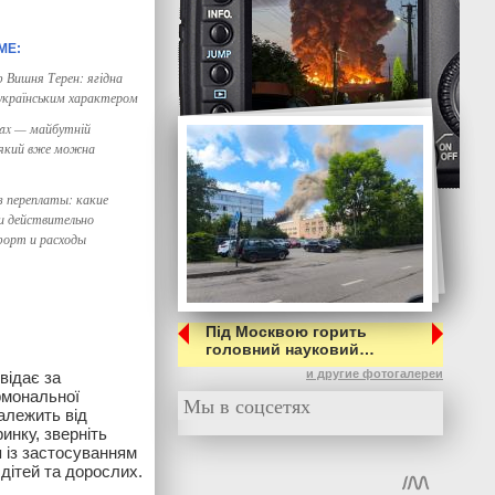
 Вишня Терен: ягідна
 українським характером
Max — майбутній
 який вже можна
з переплаты: какие
и действительно
форт и расходы
Під Москвою горить
головний науковий…
и другие фотогалереи
відає за
ормональної
Мы в соцсетях
алежить від
инку, зверніть
 із застосуванням
 дітей та дорослих.