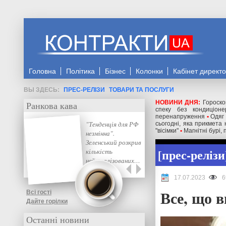
Головна
Політика
Бізнес
Колонки
Кабінет директ
ПРЕС-РЕЛІЗИ
ТОВАРИ ТА ПОСЛУГИ
НОВИНИ ДНЯ:
Гороско
Ранкова кава
спеку без кондиціоне
перенапруження
•
Одяг 
"Тенденція для РФ
сьогодні, яка прикмета
"вісімки"
•
Магнітні бурі,
незмінна".
Зеленський розкрив
прес-релізи
кількість
нейтралізованих…
17.07.2023
6
Все, що в
Всі гості
Дайте горілки
Останні новини