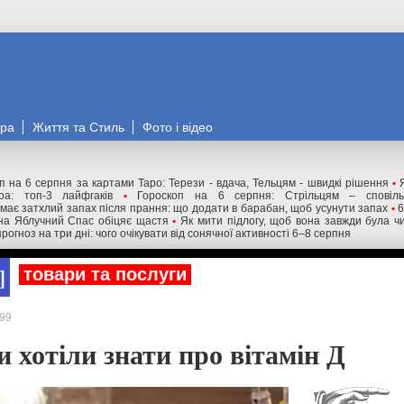
ора
Життя та Стиль
Фото і відео
п на 6 серпня за картами Таро: Терези - вдача, Тельцям - швидкі рішення
•
ра: топ-3 лайфгаків
•
Гороскоп на 6 серпня: Стрільцям – сповіль
має затхлий запах після прання: що додати в барабан, щоб усунути запах
•
6
 на Яблучний Спас обіцяє щастя
•
Як мити підлогу, щоб вона завжди була чи
 прогноз на три дні: чого очікувати від сонячної активності 6–8 серпня
товари та послуги
99
и хотіли знати про вітамін Д