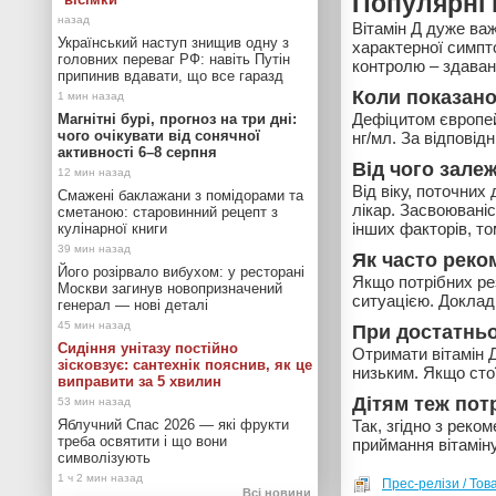
Популярні 
Вітамін Д дуже важ
Український наступ знищив одну з
характерної симпт
головних переваг РФ: навіть Путін
контролю – здаванн
припинив вдавати, що все гаразд
Коли показан
Дефіцитом європей
Магнітні бурі, прогноз на три дні:
чого очікувати від сонячної
нг/мл. За відповід
активності 6–8 серпня
Від чого зале
Від віку, поточних
Смажені баклажани з помідорами та
лікар. Засвоювані
сметаною: старовинний рецепт з
інших факторів, то
кулінарної книги
Як часто рек
Його розірвало вибухом: у ресторані
Якщо потрібних рез
Москви загинув новопризначений
ситуацією. Докладн
генерал — нові деталі
При достатньо
Сидіння унітазу постійно
Отримати вітамін 
зісковзує: сантехнік пояснив, як це
низьким. Якщо стої
виправити за 5 хвилин
Дітям теж пот
Яблучний Спас 2026 — які фрукти
Так, згідно з рек
треба освятити і що вони
приймання вітамін
символізують
Прес-релізи / Тов
Всі новини