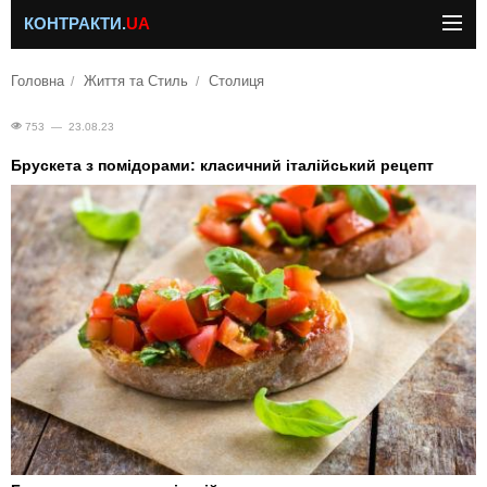
КОНТРАКТИ.
UA
Головна
Життя та Стиль
Столиця
753 — 23.08.23
Брускета з помідорами: класичний італійський рецепт