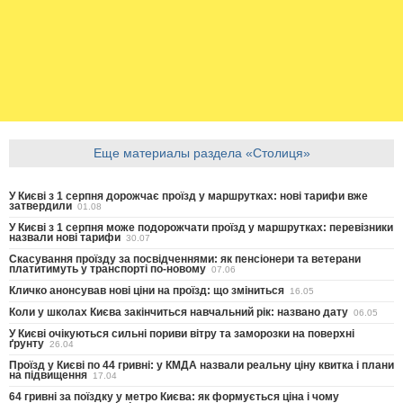
Еще материалы раздела «Столиця»
У Києві з 1 серпня дорожчає проїзд у маршрутках: нові тарифи вже
затвердили
01.08
У Києві з 1 серпня може подорожчати проїзд у маршрутках: перевізники
назвали нові тарифи
30.07
Скасування проїзду за посвідченнями: як пенсіонери та ветерани
платитимуть у транспорті по-новому
07.06
Кличко анонсував нові ціни на проїзд: що зміниться
16.05
Коли у школах Києва закінчиться навчальний рік: названо дату
06.05
У Києві очікуються сильні пориви вітру та заморозки на поверхні
ґрунту
26.04
Проїзд у Києві по 44 гривні: у КМДА назвали реальну ціну квитка і плани
на підвищення
17.04
64 гривні за поїздку у метро Києва: як формується ціна і чому