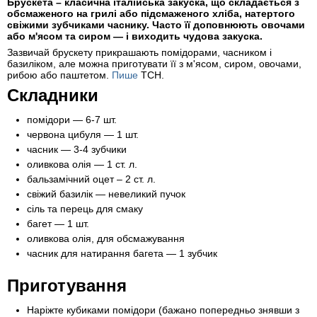
Брускета – класична італійська закуска, що складається з
обсмаженого на грилі або підсмаженого хліба, натертого
свіжими зубчиками часнику. Часто її доповнюють овочами
або м'ясом та сиром — і виходить чудова закуска.
Зазвичай брускету прикрашають помідорами, часником і
базиліком, але можна приготувати її з м'ясом, сиром, овочами,
рибою або паштетом.
Пише
ТСН.
Складники
помідори — 6-7 шт.
червона цибуля — 1 шт.
часник — 3-4 зубчики
оливкова олія — 1 ст. л.
бальзамічний оцет – 2 ст. л.
свіжий базилік — невеликий пучок
сіль та перець для смаку
багет — 1 шт.
оливкова олія, для обсмажування
часник для натирання багета — 1 зубчик
Приготування
Наріжте кубиками помідори (бажано попередньо знявши з