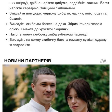
них шкірку), дрібно наріжте цибулю, подрібніть часник. Багет
наріжте середньої товщини скибочками.
Змішайте помідори, червону цибулю, часник, олію, оцет та
базилік.
Викладіть скибочки багета на деко. Збризніть оливковою
олією. Смажте до хрусткої скоринки.
Натріть кожну скибочку хліба зубчиком часнику.
Викладіть на кожну скибочку багета томатну суміш і одразу
ж подавайте.