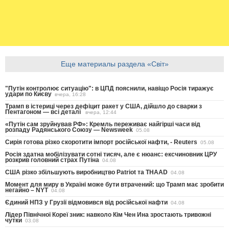
Еще материалы раздела «Світ»
"Путін контролює ситуацію": в ЦПД пояснили, навіщо Росія тиражує
удари по Києву
вчера, 16:28
Трамп в істериці через дефіцит ракет у США, дійшло до сварки з
Пентагоном — всі деталі
вчера, 12:44
«Путін сам зруйнував РФ»: Кремль переживає найгірші часи від
розпаду Радянського Союзу — Newsweek
05.08
Сирія готова різко скоротити імпорт російської нафти, - Reuters
05.08
Росія здатна мобілізувати сотні тисяч, але є нюанс: ексчиновник ЦРУ
розкрив головний страх Путіна
04.08
США різко збільшують виробництво Patriot та THAAD
04.08
Момент для миру в Україні може бути втрачений: що Трамп має зробити
негайно – NYT
04.08
Єдиний НПЗ у Грузії відмовився від російської нафти
04.08
Лідер Північної Кореї зник: навколо Кім Чен Ина зростають тривожні
чутки
03.08