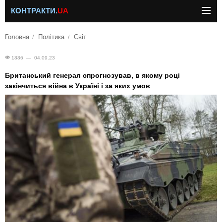
КОНТРАКТИ.
UA
Головна
Політика
Світ
1886 — 04.09.23
Британський генерал спрогнозував, в якому році
закінчиться війна в Україні і за яких умов