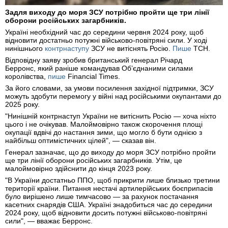
Задля виходу до моря ЗСУ потрібно пройти ще три лінії
оборони російських загарбників.
Україні необхідний час до середини червня 2024 року, щоб
відновити достатньо потужні військово-повітряні сили. У ході
нинішнього
контрнаступу
ЗСУ не витіснять Росію.
Пише
ТСН.
Відповідну заяву зробив британський генерал Річард
Берронс, який раніше командував Об’єднаними силами
королівства,
пише
Financial Times.
За його словами, за умови посилення західної підтримки, ЗСУ
можуть здобути перемогу у війні над російськими окупантами до
2025 року.
"Нинішній контрнаступ України не витіснить Росію — хоча ніхто
цього і не очікував. Малоймовірно також скорочення площі
окупації вдвічі до настання зими, що могло б бути однією з
найбільш оптимістичних цілей", — сказав він.
Генерал зазначає, що до виходу до моря ЗСУ потрібно пройти
ще три лінії оборони російських загарбників. Утім, це
малоймовірно здійснити до кінця 2023 року.
"В України достатньо ППО, щоб прикрити лише близько третини
території країни. Питання нестачі артилерійських боєприпасів
було вирішено лише тимчасово — за рахунок постачання
касетних снарядів США. Україні знадобиться час до середини
2024 року, щоб відновити досить потужні військово-повітряні
сили", — вважає Берронс.