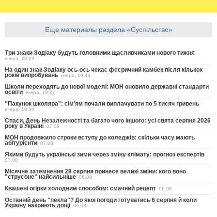
Еще материалы раздела «Суспільство»
Три знаки Зодіаку будуть головними щасливчиками нового тижня
вчера, 20:29
На один знак Зодіаку ось-ось чекає феєричний камбек після кількох
років випробувань
вчера, 19:44
Школи переходять до нової моделі: МОН оновило державні стандарти
освіти
вчера, 19:27
"Пакунок школяра": сім'ям почали виплачувати по 5 тисяч гривень
вчера, 18:50
Спаси, День Незалежності та багато чого іншого: усі свята серпня 2026
року в Україні
07.08
МОН продовжило строки вступу до коледжів: скільки часу мають
абітурієнти
07.08
Якими будуть українські зими через зміну клімату: прогноз експертів
07.08
Місячне затемнення 28 серпня принесе великі зміни: кого воно
"струсоне" найсильніше
06.08
Квашені огірки холодним способом: смачний рецепт
06.08
Останній день "пекла"? До якої погоди готуватись 6 серпня й коли
Україну накриють дощі
06.08