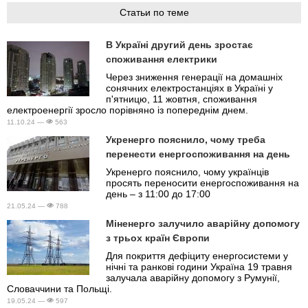
Статьи по теме
В Україні другий день зростає
споживання електрики
Через зниження генерації на домашніх
сонячних електростанціях в Україні у
п'ятницю, 11 жовтня, споживання
електроенергії зросло порівняно із попереднім днем.
11.10.24 —
563
Укренерго пояснило, чому треба
перенести енергоспоживання на день
Укренерго пояснило, чому українців
просять переносити енергоспоживання на
день – з 11:00 до 17:00
21.05.24 —
788
Міненерго залучило аварійну допомогу
з трьох країн Європи
Для покриття дефіциту енергосистеми у
нічні та ранкові години Україна 19 травня
залучала аварійну допомогу з Румунії,
Словаччини та Польщі.
19.05.24 —
597