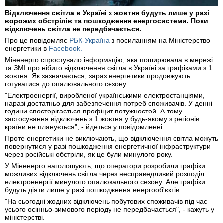
Відключення світла в Україні з жовтня будуть лише у разі
ворожих обстрілів та пошкодження енергосистеми. Поки
відключень світла не передбачається.
Про це повідомляє
РБК-Україна
з посиланням на Міністерство
енергетики в
Facebook.
Міненерго спростувало інформацію, яка поширювала в мережі
та ЗМІ про нібито відключення світла в Україні за графіками з 1
жовтня. Як зазначається, зараз енергетики продовжують
готуватися до опалювального сезону.
"Електроенергії, виробленої українськими електростанціями,
наразі достатньо для забезпечення потреб споживачів. У денні
години спостерігається профіцит потужностей. А тому
застосування відключень з 1 жовтня у будь-якому з регіонів
країни не планується", - йдеться у повідомленні.
Проте енергетики не виключають, що відключення світла можуть
повернутися у разі пошкодження енергетичної інфраструктури
через російські обстріли, як це були минулого року.
У Міненерго наголошують, що оператори розробили графіки
можливих відключень світла через несправедливий розподіл
електроенергії минулого опалювального сезону. Але графіки
будуть діяти лише у разі пошкодження енергооб'єктів.
"На сьогодні жодних відключень побутових споживачів під час
усього осінньо-зимового періоду не передбачається", - кажуть у
міністерстві.