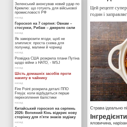
Зеленський анонсував новий удар по
Цей рецепт супер
Кремлю: що готують для військової
промисловості РФ
годин і заправля
Гороскоп на 7 серпня: Овнам –
стосунки, Рибам – джерело сили
Як заморозити ягоди, щоб не
злиплися: проста схема для
полуниці, малини й чорниці
Розвідка США розкрила плани Путіна
щодо війни з НАТО, - WSJ
Шість домашніх засобів проти
накипу в чайнику
Fire Point розкрила деталі ППО
Freyja: коли відбудеться перше
перехоплення балістики
Страва ідеально п
Китайський гороскоп на серпень
2026: Вогняний Кінь відкриє нову
Інгредієнти
сторінку для п'яти знаків зодіаку
яловичина, наріза