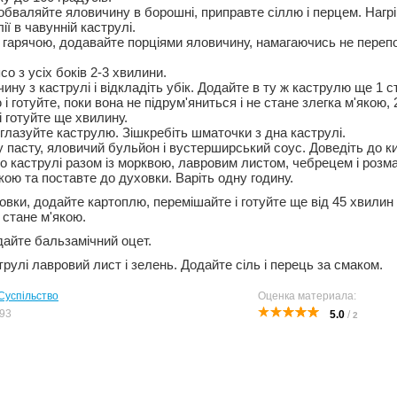
 обваляйте яловичину в борошні, приправте сіллю і перцем. Нагр
ії в чавунній каструлі.
 гарячою, додавайте порціями яловичину, намагаючись не пере
со з усіх боків 2-3 хвилини.
ину з каструлі і відкладіть убік. Додайте в ту ж каструлю ще 1 с
 готуйте, поки вона не підрум'яниться і не стане злегка м'якою, 
і готуйте ще хвилину.
еглазуйте каструлю. Зішкребіть шматочки з дна каструлі.
 пасту, яловичий бульйон і вустерширський соус. Доведіть до ки
о каструлі разом із морквою, лавровим листом, чебрецем і розм
ою та поставте до духовки. Варіть одну годину.
ховки, додайте картоплю, перемішайте і готуйте ще від 45 хвилин
 стане м'якою.
дайте бальзамічний оцет.
струлі лавровий лист і зелень. Додайте сіль і перець за смаком.
Суспільство
Оценка материала:
93
5.0
/
2