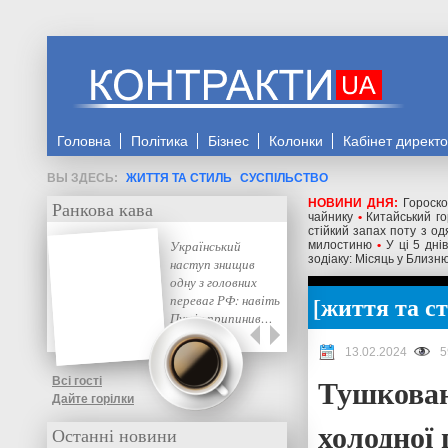
Головна
Політика
Бізнес
Колонки
Кабінет директ
ЖИТТЯ ТА СТИЛЬ
СУСПІЛЬСТВО
НОВИНИ ДНЯ:
Гороск
Ранкова кава
чайнику
•
Китайський го
стійкий запах поту з од
Український
милостиню
•
У ці 5 дні
зодіаку: Місяць у Близ
наступ знищив
одну з головних
життя та с
переваг РФ: навіть
Путін припинив…
13.02.2024
5
Тушкован
Всі гості
Дайте горілки
холодної
Останні новини