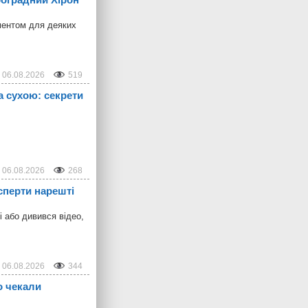
ментом для деяких
06.08.2026
519
а сухою: секрети
06.08.2026
268
сперти нарешті
і або дивився відео,
06.08.2026
344
о чекали