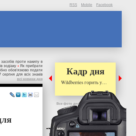
RSS
Mobile
Facebook
 засобів проти накипу в
в зодіаку
•
Як прибрати
Кадр дня
рібно обов’язково подати
7 серпня для всіх знаків
всі новини дня
Wildberries горить у…
Все фото дня
для