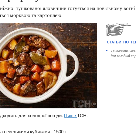
ніжної тушкованої яловичини готується на повільному вогні
ється морквою та картоплею.
Тушкована ялов
для холодної по
ідходить для холодної погоди.
Пише
ТСН.
на невеликими кубиками - 1500 г