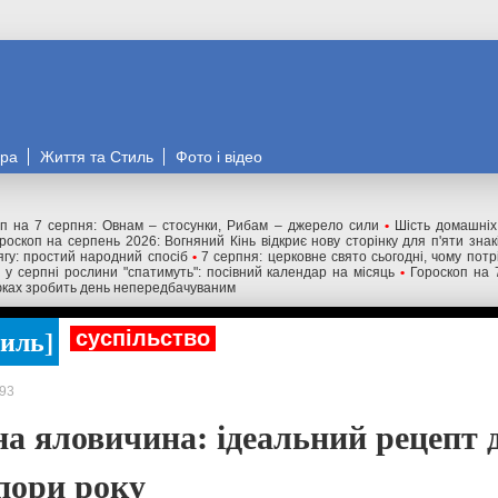
ора
Життя та Стиль
Фото і відео
оп на 7 серпня: Овнам – стосунки, Рибам – джерело сили
•
Шість домашніх
роскоп на серпень 2026: Вогняний Кінь відкриє нову сторінку для п'яти знакі
ягу: простий народний спосіб
•
7 серпня: церковне свято сьогодні, чому пот
в у серпні рослини "спатимуть": посівний календар на місяць
•
Гороскоп на 
нюках зробить день непередбачуваним
тиль
суспільство
93
а яловичина: ідеальний рецепт 
 пори року