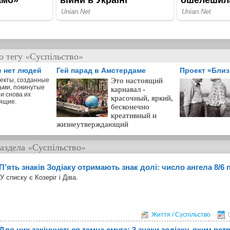
о тегу «Суспільство»
е нет людей
Гей парад в Амстердаме
Проект «Бли
екты, созданные
Это настоящий
ьми, покинутые
карнавал -
и снова их
красочный, яркий,
ящие.
бесконечно
креативный и
жизнеутверждающий
аздела
«Суспільство»
П’ять знаків Зодіаку отримають знак долі: число ангела 8/6 
У списку є Козеріг і Діва.
Життя / Суспільство
Для них закінчується темна смуга: 3 знаки зодіаку, яким ре