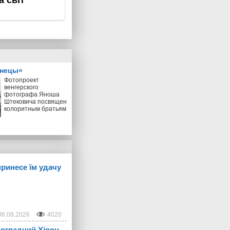
знецы»
Фотопроект
венгерского
фотографа Яноша
Штековича посвящен
колоритным братьям
принесе їм удачу
06.08.2026
4020
троградний Хірон