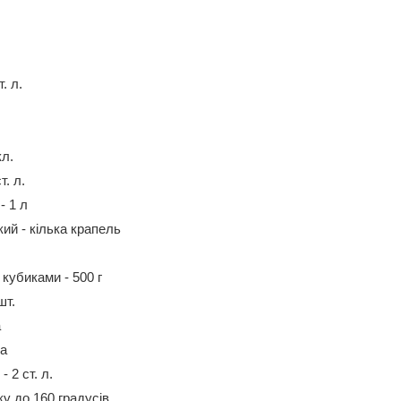
. л.
кл.
т. л.
- 1 л
ий - кілька крапель
 кубиками - 500 г
шт.
а
ка
 2 ст. л.
ку до 160 градусів.