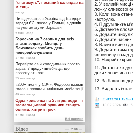
"спатимуть": посівний календар на
У великій мисці
місяць
ложку оливкової ол
Коли вона стане
Чи відмовиться Україна від Бандери
каструлю.
заради ЄС: посол у Польщі відповів
Підрум'яньте м'я
на ультиматуми Варшави
Дістаньте ялович
Додайте цибулю і
Гороскоп на 7 серпня для всіх
Додайте часник 
знаків зодіаку: Місяць у
Влийте вино і д
Близнюках зробить день
Додайте томатну
непередбачуваним
яловичину назад д
10. Накрийте кришк
Перевірте свій холодильник просто
11. Дістаньте з ду
зараз: 7 продуктів-вбивць, що
доки яловичина не
провокують рак
12. За бажання до
«200+ тисяч у СЗЧ»: Федоров назвав
13. Видаліть із ка
головні провали нинішньої мобілізації
Життя та Стиль / 
Одна кришечка на 5 літрів води – і
засмальцьовані рушники стануть
13.02.2024
5
білими: хитрий трюк
Всі новини
Відео
— 05.08 —