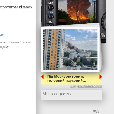
 протягом кількох
ичина: ідеальний рецепт
ри року
Під Москвою горить
головний науковий…
и другие фотогалереи
Мы в соцсетях