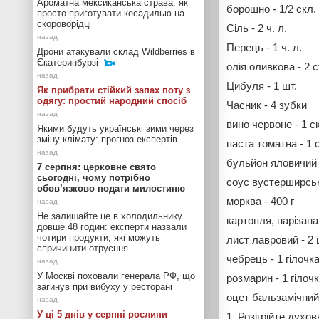
Ароматна мексиканська страва: як
борошно - 1/2 скл.
просто приготувати кесадилью на
скороворідці
Сіль - 2 ч. л.
Перець - 1 ч. л.
Дрони атакували склад Wildberries в
Єкатеринбурзі
олія оливкова - 2 ст
Цибуля - 1 шт.
Як прибрати стійкий запах поту з
одягу: простий народний спосіб
Часник - 4 зубки
вино червоне - 1 с
Якими будуть українські зими через
зміну клімату: прогноз експертів
паста томатна - 1 с
бульйон яловичий 
7 серпня: церковне свято
сьогодні, чому потрібно
соус вустерширськ
обов’язково подати милостиню
морква - 400 г
Не залишайте це в холодильнику
картопля, нарізана
довше 48 годин: експерти назвали
чотири продукти, які можуть
лист лавровий - 2 
спричинити отруєння
чебрець - 1 гілочк
У Москві поховали генерала РФ, що
розмарин - 1 гілоч
загинув при вибуху у ресторані
оцет бальзамічний -
У ці 5 днів у серпні рослини
Розігрійте духов