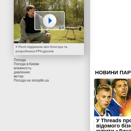
У Росії підірвали міл-блогера та
розробника FPV-дронів
Погода
Погода в
Киеве
влажность:
давление:
ветер:
Погода на
sinoptik.ua