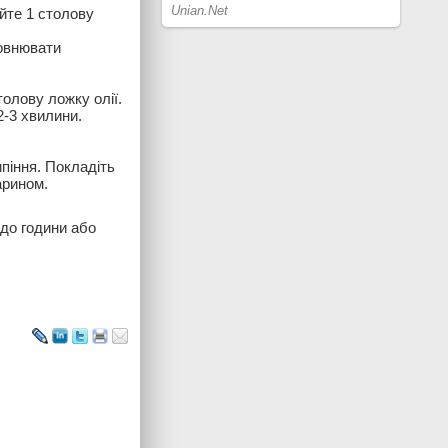
ійте 1 столову
повнювати
толову ложку олії.
2-3 хвилини.
піння. Покладіть
арином.
 до години або