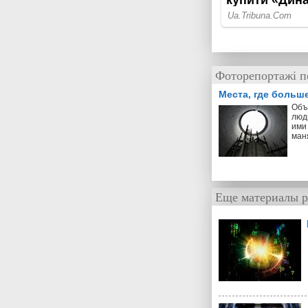
Фоторепортажі п
Места, где больш
Объ
люд
ими 
ман
Еще материалы р