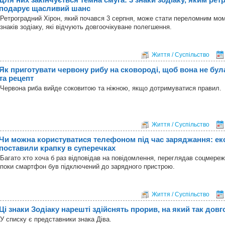
подарує щасливий шанс
Ретроградний Хірон, який почався 3 серпня, може стати переломним мо
знаків зодіаку, які відчують довгоочікуване полегшення.
Життя / Суспільство
Як приготувати червону рибу на сковороді, щоб вона не бул
та рецепт
Червона риба вийде соковитою та ніжною, якщо дотримуватися правил.
Життя / Суспільство
Чи можна користуватися телефоном під час заряджання: ек
поставили крапку в суперечках
Багато хто хоча б раз відповідав на повідомлення, переглядав соцмереж
поки смартфон був підключений до зарядного пристрою.
Життя / Суспільство
Ці знаки Зодіаку нарешті здійснять прорив, на який так довг
У списку є представники знака Діва.