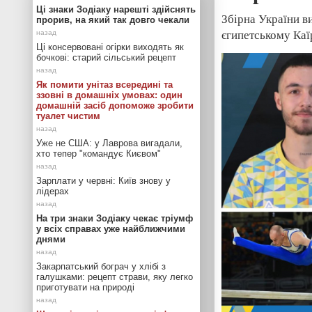
Ці знаки Зодіаку нарешті здійснять
Збірна України в
прорив, на який так довго чекали
єгипетському Каїр
Ці консервовані огірки виходять як
бочкові: старий сільський рецепт
Як помити унітаз всередині та
ззовні в домашніх умовах: один
домашній засіб допоможе зробити
туалет чистим
Уже не США: у Лаврова вигадали,
хто тепер "командує Києвом"
Зарплати у червні: Київ знову у
лідерах
На три знаки Зодіаку чекає тріумф
у всіх справах уже найближчими
днями
Закарпатський бограч у хлібі з
галушками: рецепт страви, яку легко
приготувати на природі