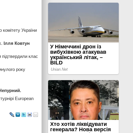
о комітету України
х.
Ілля Ковтун
и підтвердили клас
инулого року
Чепурний.
турнірі European