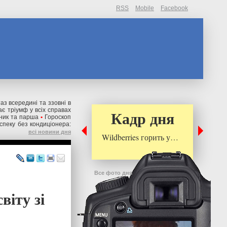
RSS
Mobile
Facebook
аз всередині та ззовні в
ає тріумф у всіх справах
Кадр дня
яник та парша
•
Гороскоп
спеку без кондиціонера:
всі новини дня
Wildberries горить у…
Все фото дня
віту зі