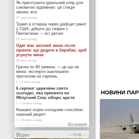
Як приготувати ідеальний кляр для
соковитих відбивних: ця спеція
змінює все
Трамп в істериці через дефіцит ракет
у США, дійшло до сварки з
Пентагоном — всі деталі
Одяг має затхлий запах після
прання: що додати в барабан, щоб
усунути запах
Гречка по 80 гривень — це ще не
межа: експерти ошелешили
прогнозом на серпень
6 серпня: церковне свято
сьогодні, яка прикмета на
Яблучний Спас обіцяє щастя
Квашені огірки холодним способом:
смачний рецепт
Всі новини
Відео
— 05.08 —