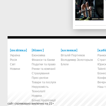
політика
бізнес
колонки
кабі
Україна
Економіка
Віталій Портніков
Ранко
Росія
Фінанси та банки
Володимир Золоторьов
Страт
Світ
Податки та право
Блоги
Юриск
Новини
Ринки та компанії
Talen
Страхування
Бізнес
Прес-релізи
Конфе
Товари та послуги
Вечірн
Нерухомість
Наш тр
Технології
Новини
Бізнес пропозиції
сайт спрямовано виключно на 21+