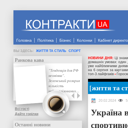
Головна
Політика
Бізнес
Колонки
Кабінет директ
ЖИТТЯ ТА СТИЛЬ
СПОРТ
НОВИНИ ДНЯ:
Ці знак
Ранкова кава
домашніх умовах: один
уже найближчими дням
"Тенденція для РФ
на 6 серпня за картами
топ-3 лайфгаків
•
Гороск
незмінна".
Зеленський розкрив
життя та с
кількість
нейтралізованих…
20.02.2024
5
Україна в
Всі гості
Дайте горілки
спортивн
Останні новини