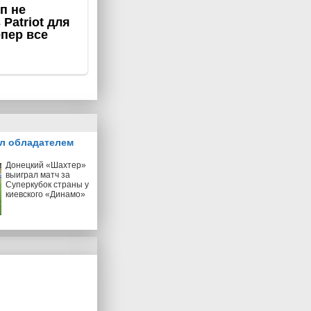
л обладателем
Донецкий «Шахтер»
выиграл матч за
Суперкубок страны у
киевского «Динамо»