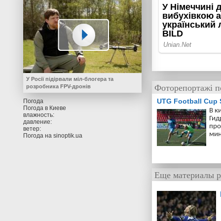
У Росії підірвали міл-блогера та
Фоторепортажі п
розробника FPV-дронів
UTG Football Cup
Погода
Погода в
Киеве
В к
влажность:
Гид
давление:
про
ветер:
мин
Погода на
sinoptik.ua
Еще материалы р