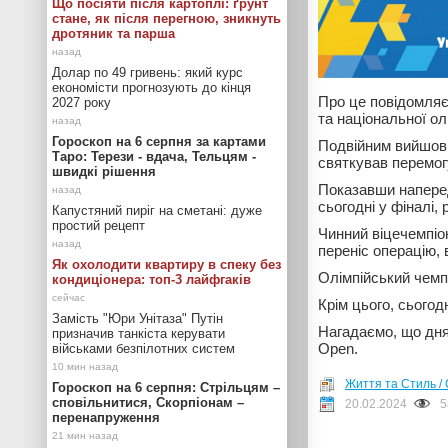
Що посіяти після картоплі: ґрунт
стане, як після перегною, зникнуть
дротяник та парша
Долар по 49 гривень: який курс
економісти прогнозують до кінця
Про це повідомля
2027 року
та національної олі
Гороскоп на 6 серпня за картами
Подвійним вийшов 
Таро: Терези - вдача, Тельцям -
святкував перемогу
швидкі рішення
Показавши наперед
сьогодні у фіналі,
Капустяний пиріг на сметані: дуже
простий рецепт
Чинний віцечемпіон
переніс операцію, 
Як охолодити квартиру в спеку без
Олімпійський чемп
кондиціонера: топ-3 лайфгаків
Крім цього, сьогод
Замість "Юри Унітаза" Путін
Нагадаємо, що дн
призначив танкіста керувати
Open.
військами безпілотних систем
Життя та Стиль /
Гороскоп на 6 серпня: Стрільцям –
сповільнитися, Скорпіонам –
20.02.2024
5
перенапруження