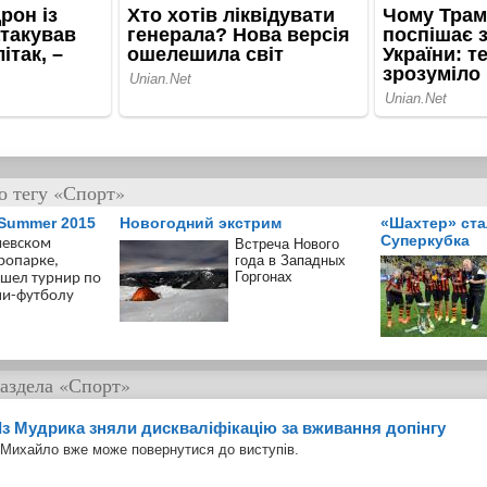
о тегу «Спорт»
 Summer 2015
Новогодний экстрим
«Шахтер» ста
Суперкубка
иевском
Встреча Нового
года в Западных
ропарке,
Горгонах
шел турнир по
и-футболу
аздела
«Спорт»
Із Мудрика зняли дискваліфікацію за вживання допінгу
Михайло вже може повернутися до виступів.