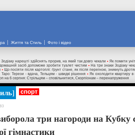
ора
Життя та Стиль
Фото і відео
и Зодіаку нарешті здійснять прорив, на який так довго чекали
•
Як помити уніт
 домашній засіб допоможе зробити туалет чистим
•
На три знаки Зодіаку чек
и
•
Що посіяти після картоплі: ґрунт стане, як після перегною, зникнуть дрот
 Таро: Терези - вдача, Тельцям - швидкі рішення
•
Як охолодити квартиру в 
оп на 6 серпня: Стрільцям – сповільнитися, Скорпіонам – перенапруження
тиль
спорт
83
иборола три нагороди на Кубку с
ої гімнастики