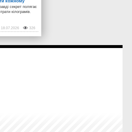
ати кожному
равді секрет полягає
трати кілограмів.
18.07.2026
326