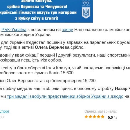
є
РБК-Україна
з посиланням на
заяву
Національного олімпійськог
мпійської збірної України.
для України п'єдестал пошани у вправах на паралельних бруса
, тоді як в активі
Олега Верняєва
срібло.
одні у кваліфікації перший і другий результати, наші спортсмен
 розігравши першість між собою.
 світу в багатоборстві Ілля Ковтун, який нагадаємо наприкінці м
виборов золото з сумою балів 15.600.
іон Олег Верняєв став срібним призером 15,230.
ні срібну медаль нашій збірній приніс в опорному стрибку
Назар 
ями
три медалі здобули представники збірної України з дзюдо
на 
 Спорт
Оценка материала:
83
5.0
/
1