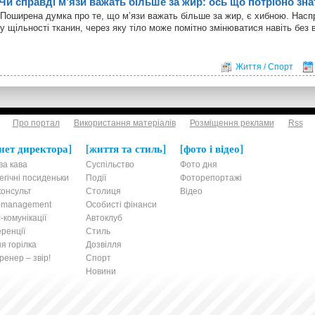
Чи справді м’язи важать більше за жир: ось що потрібно зн
Поширена думка про те, що м’язи важать більше за жир, є хибною. Насп
у щільності тканин, через яку тіло може помітно змінюватися навіть без в
Життя / Спорт
Про портал
Використання матеріалів
Розміщення реклами
Rss
нет директора
життя та стиль
фото і відео
ва кава
Суспільство
Фото дня
егічні посиденьки
Події
Фоторепортажі
онсульт
Столиця
Відео
t-management
Особисті фінанси
-комунікації
Автоклуб
ренції
Стиль
я горілка
Дозвілля
енер – звір!
Спорт
Новини